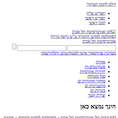
דילוג לתוכן העיקרי
תפריט עליון
תפריט ראשי
תוכן ראשי
הפקולטה למדעי החברה
ע"ש גרשון גורדון
אוניברסיטת תל אביב
מערכת פניות
אזור אישי לסטודנטים.יות
להרשמה
אודות
סטודנטים.ות
יחידות אקדמיות
סגל ומנהלה
מחקר וחוקרות.ים
מתעניינות.ים
בוגרות.ים
יצירת קשר
הינך נמצא כאן
לדף הבית של אוניברסיטת תל אביב
»
הפקולטה למדעי החברה
»
אירועי