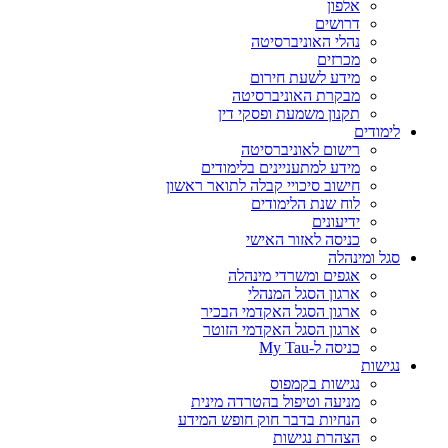
אלפון
דרושים
נהלי האוניברסיטה
מכרזים
מידע לשעת חירום
מבקרת האוניברסיטה
תקנון משמעת ופסקי דין
לימודים
רישום לאוניברסיטה
מידע למתעניינים בלימודים
חישוב סיכויי קבלה לתואר ראשון
לוח שנת הלימודים
ידיעונים
כניסה לאזור האישי
סגל ומינהלה
אגפים ומשרדי מינהלה
ארגון הסגל המנהלי
ארגון הסגל האקדמי הבכיר
ארגון הסגל האקדמי הזוטר
כניסה ל-My Tau
נגישות
נגישות בקמפוס
מניעה וטיפול בהטרדה מינית
הנחיות בדבר חוק חופש המידע
הצהרת נגישות