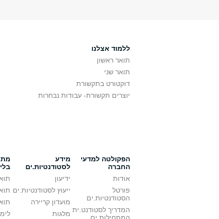
ללמוד אצלנו
תואר ראשון
תואר שני
דוקטורט בתקשורת
יוצרים תקשורת- עבודות נבחרות
הפקולטה למדעי
מידע
מתענ
החברה
לסטודנטיות.ים
בלי
אודות
ידיעון
תואר
פורטל
ייעוץ לסטודנטיות.ים
תואר
הסטודנטיות.ים
מועדון קריירה
תואר
המדריך לסטודנט.ית
מלגות
לימו
המתחילות.ים