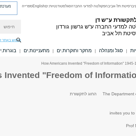
מערכת פ
יברסיטת תל-אביב
הפקולטה למדעי החברה
סגל
סטודנטיות.ים
English
ספרייה
לתקשורת ע"ש דן
חיפוש
טה למדעי החברה
ע"ש גרשון גורדון
סיטת תל אביב
חיפוש באתר ז
ות
סגל ומנהלה
מחקר וחוקרות.ים
מתעניינות.ים
בוגרות.י
|
|
|
|
Invented "Freedom of Informatio
The Department 
החוג לתקשורת
invites you to
Prof