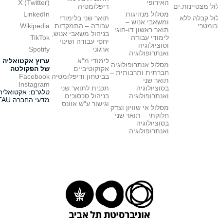
האירופי
X (Twitter)
ל מצטיינות.ים
דיפלומטיה
מסלול מנהיגות
LinkedIn
ול קבלה ללא
תואר שני בלימודי
ומשאבי אנוש –
כומטרי
עבודה – התמקדות
Wikipedia
תואר ראשון דו-חוגי
בניהול משאבי אנוש,
לימודי עבודה
TikTok
יחסי עבודה ושינוי
וסוציולוגיה
ארגוני
Spotify
ואנתרופולוגיה
לימודי מ"א
ערוץ אקטואליה
מסלול אנתרופולוגיה
אקזקוטיביים
של הפקולטה
חברתית ותרבותית –
בביטחון ודיפלומטיה
Facebook
תואר שני
Instagram
בסוציולוגיה
תכנית לתואר שני
טלגרם: אקטואליה
ואנתרופולוגיה
בניהול סכסוכים
מדעי החברה TAU
וגישור ע"ש אוונס
מסלול אי שוויון וצדק
חלוקתי – תואר שני
בסוציולוגיה
ואנתרופולוגיה