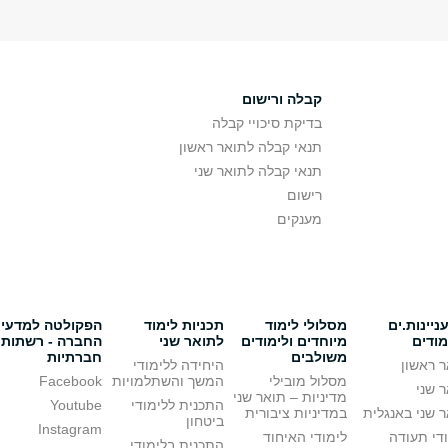
קבלה ורישום
בדיקת סיכויי קבלה
תנאי קבלה לתואר ראשון
תנאי קבלה לתואר שני
רישום
מענקים
יינות.ים
מסלולי לימוד
תכניות לימוד
הפקולטה למדעי
מודים
מיוחדים ולימודים
לתואר שני
החברה - רשתות
משולבים
חברתיות
 ראשון
היחידה ללימודי
מסלול מובילי
המשך והשתלמויות
Facebook
 שני
מדיניות – תואר שני
התכנית ללימודי
Youtube
 שני באנגלית
במדיניות ציבורית
ביטחון
Instagram
די תעודה
לימודי האיחוד
התכנית בלימודי