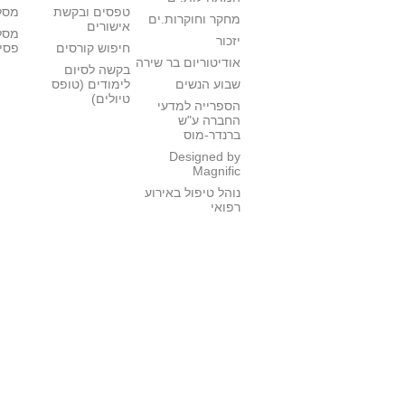
טפסים ובקשת
מסלו
מחקר וחוקרות.ים
אישורים
מסל
יזכור
חיפוש קורסים
פסי
אודיטוריום בר שירה
בקשה לסיום
שבוע הנשים
לימודים (טופס
טיולים)
הספרייה למדעי
החברה ע"ש
ברנדר-מוס
Designed by
Magnific
נוהל טיפול באירוע
רפואי