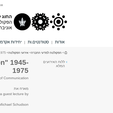
תוכן
תפריט
אונ
עליון
ראשי
החוג 
הפקול
אוניבר
אודות
סטודנטים.ות
יחידות אקדמי
|
|
הינך נמצא כאן
>
הפקולטה למדעי החברה
>
אירועי הפקולטה
> How Americans Invented "Freedom of Information" 1945-1975
n" 1945-
ללוח האירועים
המלא
1975
of Communication
מארח את
 a guest lecture by
 Michael Schudson