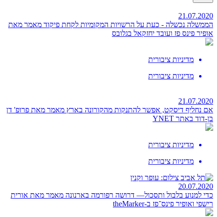
21.07.2020
הממשלה נכשלה - כעת על הרשויות המקומיות לקחת פיקוד
מאמר מאת
אופיר פינס פז ועובד יחזקאל בגלובס
מדיניות ציבורית
מדיניות ציבורית
21.07.2020
אם נחליף דיסקט, אפשר להתנקות מהקורונה בארץ
מאמר מאת פרופ' דן
בן-דוד באתר YNET
מדיניות ציבורית
מדיניות ציבורית
20.07.2020
כדי למנוע בלבול ותסכול— דרושה רפורמה בארנונה
מאמר מאת אורית
רישפי ואופיר פינס־פז ב-theMarker