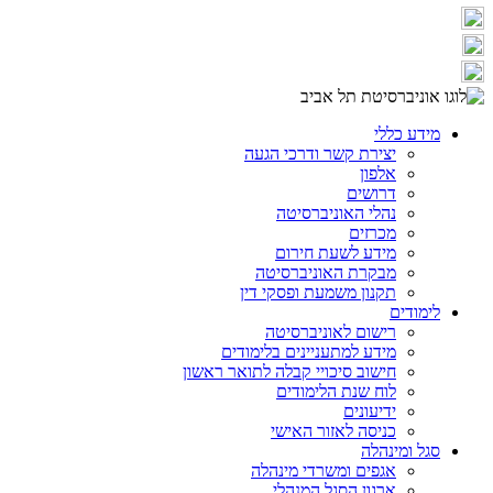
מידע כללי
יצירת קשר ודרכי הגעה
אלפון
דרושים
נהלי האוניברסיטה
מכרזים
מידע לשעת חירום
מבקרת האוניברסיטה
תקנון משמעת ופסקי דין
לימודים
רישום לאוניברסיטה
מידע למתעניינים בלימודים
חישוב סיכויי קבלה לתואר ראשון
לוח שנת הלימודים
ידיעונים
כניסה לאזור האישי
סגל ומינהלה
אגפים ומשרדי מינהלה
ארגון הסגל המנהלי