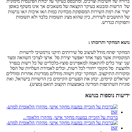
ברורה של חשיבות וצרכים, ומתבסס בעיקר על יכולת הפיננסית מימונית
של הרשות ומבטא בעיקר הקצאה של משאבים אך אינו משקף באופן
ישיר את רמת השירות המסופקת מבחינת כמות ו/או איכות ו/או נגישות
של התושבים לשירות, כיון שהוא מציג תשומות בלבד ולא תשומות
ותפוקות כנדרש.
נושא המחקר ותרומתו :
המחקר יפתח מודל לעיצוב סל שירותים תיקני נורמטיבי לרשויות
המקומיות אשר מצד אחד יאפשר יצירת סל ארצי לצרכי השוואה ומצד
שני יצור כלים להתאמה למאפיינים סוציו-כלכליים של כל רשות בנפרד
ולהצעת סל מקומי ייחודי לכל רשות, וכלים לאמידת העלויות של הסל
ומקורות התיקצוב. המחקר יבחן וישווה מודלים ממדינות אחרות ומודלים
ישראלים קיימים, יבחן את הפערים הקיימים בין הרשויות בישראל, ואת
סוגיות השתתפות המדינה באמצעות תקצוב תואם (מצינג).
ידיעות נוספות בנושא
ברכות על הזכייה במענק מחקר אישי, מהקרן הלאומי...