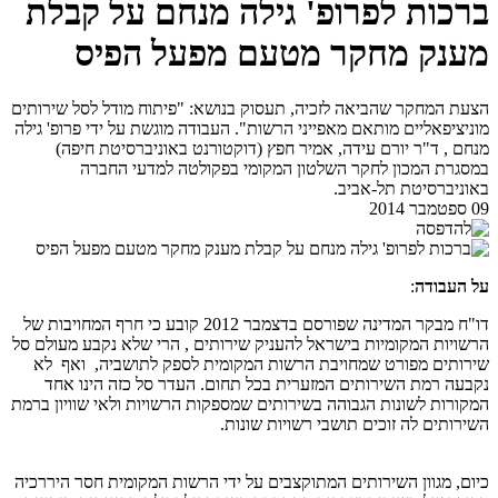
ברכות לפרופ' גילה מנחם על ​קבלת
מענק מחקר מטעם מפעל הפיס
הצעת המחקר שהביאה לזכיה, תעסוק בנושא: "פיתוח מודל לסל שירותים
מוניציפאליים מותאם מאפייני הרשות". העבודה מוגשת על ידי פרופ' גילה
מנחם , ד"ר יורם עידה, אמיר חפץ (דוקטורנט באוניברסיטת חיפה)
במסגרת המכון לחקר השלטון המקומי בפקולטה למדעי החברה
באוניברסיטת תל-אביב.
09 ספטמבר 2014
על העבודה
:
דו"ח מבקר המדינה שפורסם בדצמבר 2012 קובע כי חרף המחויבות של
הרשויות המקומיות בישראל להעניק שירותים , הרי שלא נקבע מעולם סל
שירותים מפורט שמחויבת הרשות המקומית לספק לתושביה, ואף לא
נקבעה רמת השירותים המזערית בכל תחום. העדר סל כזה הינו אחד
המקורות לשונות הגבוהה בשירותים שמספקות הרשויות ולאי שוויון ברמת
השירותים לה זוכים תושבי רשויות שונות.
כיום, מגוון השירותים המתוקצבים על ידי הרשות המקומית חסר היררכיה