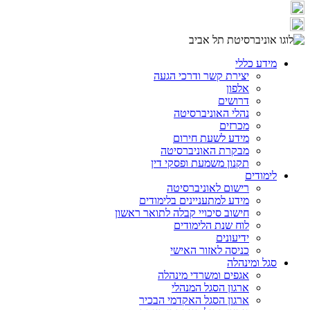
מידע כללי
יצירת קשר ודרכי הגעה
אלפון
דרושים
נהלי האוניברסיטה
מכרזים
מידע לשעת חירום
מבקרת האוניברסיטה
תקנון משמעת ופסקי דין
לימודים
רישום לאוניברסיטה
מידע למתעניינים בלימודים
חישוב סיכויי קבלה לתואר ראשון
לוח שנת הלימודים
ידיעונים
כניסה לאזור האישי
סגל ומינהלה
אגפים ומשרדי מינהלה
ארגון הסגל המנהלי
ארגון הסגל האקדמי הבכיר