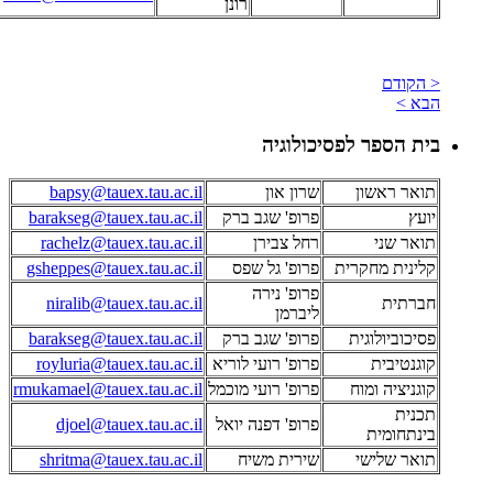
רונן
< הקודם
הבא >
בית הספר לפסיכולוגיה
תואר ראשון
שרון און
bapsy@tauex.tau.ac.il
יועץ
פרופ' שגב ברק
barakseg@tauex.tau.ac.il
תואר שני
רחל צבירן
rachelz@tauex.tau.ac.il
קלינית מחקרית
פרופ' גל שפס
gsheppes@tauex.tau.ac.il
פרופ' נירה
חברתית
niralib@tauex.tau.ac.il
ליברמן
פסיכוביולוגית
פרופ' שגב ברק
barakseg@tauex.tau.ac.il
קוגנטיבית
פרופ' רועי לוריא
royluria@tauex.tau.ac.il
קוגניציה ומוח
פרופ' רועי מוכמל
rmukamael@tauex.tau.ac.il
תכנית
פרופ' דפנה יואל
djoel@tauex.tau.ac.il
בינתחומית
תואר שלישי
שירית משיח
shritma@tauex.tau.ac.il