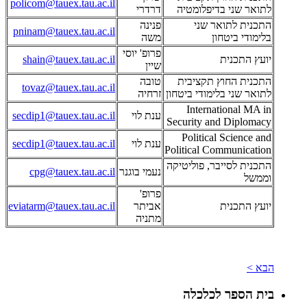
policom@tauex.tau.ac.il
לתואר שני בדיפלומטיה
דרדרי
התכנית לתואר שני
פנינה
pninam@tauex.tau.ac.il
בלימודי ביטחון
משה
פרופ' יוסי
יועץ התכנית
shain@tauex.tau.ac.il
שיין
התכנית החוץ תקציבית
טובה
tovaz@tauex.tau.ac.il
לתואר שני בלימודי ביטחון
זרחיה
International MA in
ענת לוי
secdip1@tauex.tau.ac.il
Security and Diplomacy
Political Science and
ענת לוי
secdip1@tauex.tau.ac.il
Political Communication
התכנית לסייבר, פוליטיקה
נעמי בוגנר
cpg@tauex.tau.ac.il
וממשל
פרופ'
יועץ התכנית
אביתר
eviatarm@tauex.tau.ac.il
מתניה
הבא >
בית הספר לכלכלה