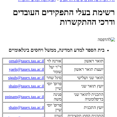
רשימת בעלי התפקידים העובדים
ודרכי ההתקשרות
בית הספר למדע המדינה, ממשל ויחסים בינלאומיים
תואר ראשון
אורנה לוי
ornal@tauex.tau.ac.il
ד"ר יעל
יועצת תואר ראשון
yaels@tauex.tau.ac.il
שומר
תואר שני ושלישי
סיגל שחר
sigals@tauex.tau.ac.il
פרופ' יוסי
יועץ תואר שני
shain@tauex.tau.ac.il
שיין
התכנית לתואר שני
פנינה
pninam@tauex.tau.ac.il
בדיפלומטיה
משה
פרופ' יוסי
יועץ התכנית
shain@tauex.tau.ac.il
שיין
התכנית החוץ תקציבית
שרון