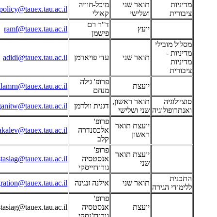
מדיניות
תואר שני
מיכל-חוויה
policy@tauex.tau.ac.il
ציבורית
ושלישי
קאולי
ד"ר רם
יועץ
ramf@tauex.tau.ac.il
פישמן
מסלול מובילי
מדיניות -
תואר שני
עדי פויארמן
adidi@tauex.tau.ac.il
מדיניות
ציבורית
פרופ' גילה
יועצת
ilamrn@tauex.tau.ac.il
מנחם
סוציולוגיה
תואר ראשון,
דגנית וולדמן
anitw@tauex.tau.ac.il
ואנתרופולוגיה
שני ושלישי
פרופ'
יועצת תואר
אלכסנדרה
akalev@tauex.tau.ac.il
ראשון
קלב
פרופ'
יועצת תואר
אנסטסיה
tasiag@tauex.tau.ac.il
שני
גורודזייסקי
התכנית
תואר שני
אילנה זנגינה
ration@tauex.tau.ac.il
ללימודי הגירה
פרופ'
יועצת
אנסטסיה
tasiag@tauex.tau.ac.il
גורודז'נסקי