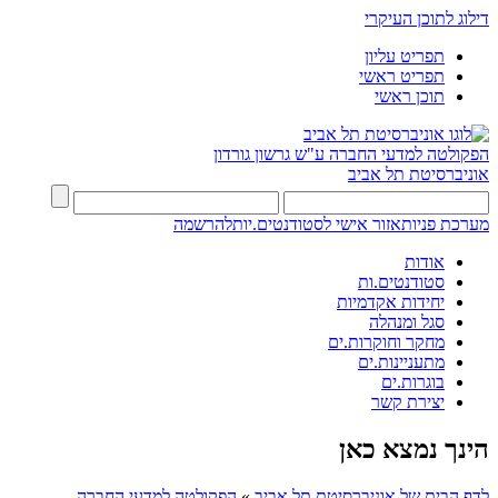
דילוג לתוכן העיקרי
תפריט עליון
תפריט ראשי
תוכן ראשי
הפקולטה למדעי החברה
ע"ש גרשון גורדון
אוניברסיטת תל אביב
מערכת פניות
אזור אישי לסטודנטים.יות
להרשמה
אודות
סטודנטים.ות
יחידות אקדמיות
סגל ומנהלה
מחקר וחוקרות.ים
מתעניינות.ים
בוגרות.ים
יצירת קשר
הינך נמצא כאן
לדף הבית של אוניברסיטת תל אביב
»
הפקולטה למדעי החברה