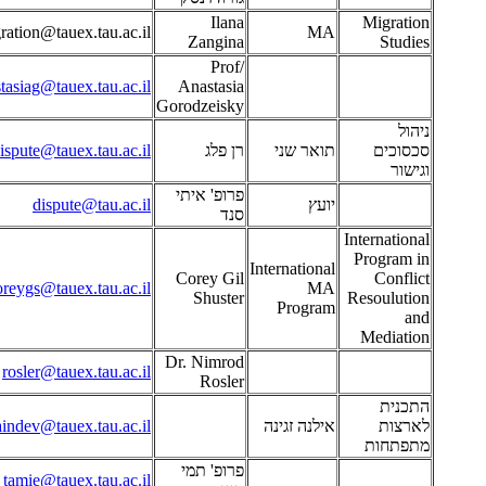
Ilana
Migration
ration@tauex.tau.ac.il
MA
Zangina
Studies
Prof/
tasiag@tauex.tau.ac.il
Anastasia
Gorodzeisky
ניהול
סכסוכים
תואר שני
רן פלג
ispute@tauex.tau.ac.il
וגישור
פרופ' איתי
יועץ
dispute@tau.ac.il
סנד
International
Program in
International
Corey Gil
Conflict
oreygs@tauex.tau.ac.il
MA
Shuster
Resoulution
Program
and
Mediation
Dr. Nimrod
rosler@tauex.tau.ac.il
Rosler
התכנית
לארצות
אילנה זגינה
aindev@tauex.tau.ac.il
מתפתחות
פרופ' תמי
tamie@tauex.tau.ac.il