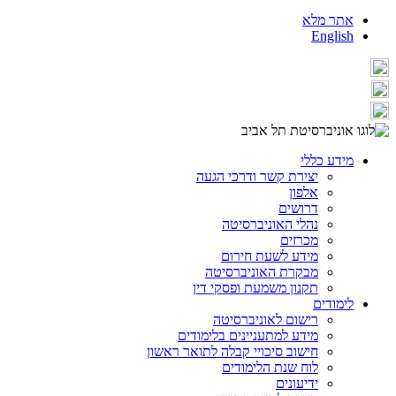
אתר מלא
English
מידע כללי
יצירת קשר ודרכי הגעה
אלפון
דרושים
נהלי האוניברסיטה
מכרזים
מידע לשעת חירום
מבקרת האוניברסיטה
תקנון משמעת ופסקי דין
לימודים
רישום לאוניברסיטה
מידע למתעניינים בלימודים
חישוב סיכויי קבלה לתואר ראשון
לוח שנת הלימודים
ידיעונים