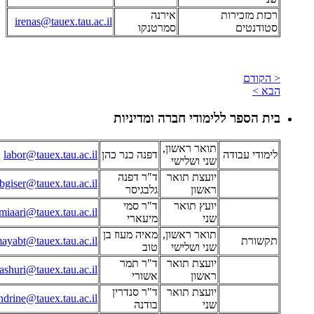
רכזת מזכירות
אירנה
irenas@tauex.tau.ac.il
סטודנטים
סמרטנקו
< הקודם
הבא >
בית הספר ללימודי חברה ומדיניות
תואר ראשון,
לימודי עבודה
דפנה כנר כהן
labor@tauex.tau.ac.il
שני ושלישי
יועצת תואר
ד"ר דפנה
bgiser@tauex.tau.ac.il
ראשון
גלבגיסר
יועץ תואר
ד"ר סמי
miaari@tauex.tau.ac.il
שני
מיעארי
תואר ראשון,
מאיה מעוז בן
תקשורת
ayabt@tauex.tau.ac.il
שני ושלישי
טוב
יועצת תואר
ד"ר תמר
tashuri@tauex.tau.ac.il
ראשון
אשורי
יועצת תואר
ד"ר סנדרין
ndrine@tauex.tau.ac.il
שני
בודנה