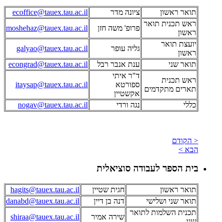
תואר ראשון
ציונה מדר
ecoffice@tauex.tau.ac.il
ראש תכנית תואר
פרופ' משה חזן
moshehaz@tauex.tau.ac.il
ראשון
יועצת תואר
גליה עופר
galyao@tauex.tau.ac.il
ראשון
תואר שני
ענת אנבר רבל
econgrad@tauex.tau.ac.il
ד"ר איתי
ראש תכנית
ספורטא
itaysap@tauex.tau.ac.il
תארים מתקדמים
אקשטיין
כללי
נגה ורדי
nogav@tauex.tau.ac.il
< הקודם
הבא >
בית הספר לעבודה סוציאלית
תואר ראשון
חגית שטיין
hagits@tauex.tau.ac.il
תואר שני ושלישי
דנה בן דיין
danabd@tauex.tau.ac.il
תכנית השלמות לתואר
שירה אמיר
shiraa@tauex.tau.ac.il
שני