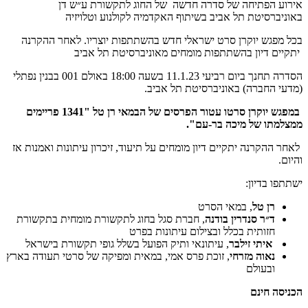
אירוע הפתיחה של סדרה חדשה של החוג לתקשורת ע״ש דן
באוניברסיטת תל אביב בשיתוף האקדמיה לקולנוע וטלויזיה
בכל מפגש יוקרן סרט ישראלי חדש בהשתתפות יוצריו. לאחר ההקרנה
יתקיים דיון בהשתתפות מומחים מאוניברסיטת תל אביב
הסדרה תחנך ביום רביעי 11.1.23 בשעה 18:00 באולם 001 בבנין נפתלי
(מדעי החברה) באוניברסיטת תל אביב.
במפגש יוקרן סרטו עטור הפרסים של הבמאי רן טל "1341 פריימים
ממצלמתו של מיכה בר-עם".
לאחר ההקרנה יתקיים דיון מומחים על תיעוד, זיכרון עיתונות ואמנות אז
והיום.
ישתתפו בדיון:
רן טל
, במאי הסרט
ד״ר סנדרין בודנה
, חברת סגל בחוג לתקשורת מומחית בתקשורת
חזותית בכלל ובצילום עיתונות בפרט
איתי זילבר
, עיתונאי ותיק הפועל בשלל גופי תקשורת בישראל
נאוה מזרחי
, זוכת פרס אמי, במאית ומפיקה של סרטי תעודה בארץ
ובעולם
הכניסה חינם