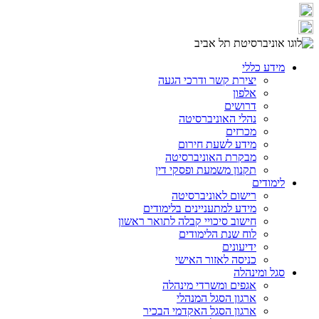
מידע כללי
יצירת קשר ודרכי הגעה
אלפון
דרושים
נהלי האוניברסיטה
מכרזים
מידע לשעת חירום
מבקרת האוניברסיטה
תקנון משמעת ופסקי דין
לימודים
רישום לאוניברסיטה
מידע למתעניינים בלימודים
חישוב סיכויי קבלה לתואר ראשון
לוח שנת הלימודים
ידיעונים
כניסה לאזור האישי
סגל ומינהלה
אגפים ומשרדי מינהלה
ארגון הסגל המנהלי
ארגון הסגל האקדמי הבכיר