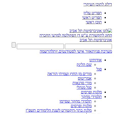
דילוג לתוכן העיקרי
תפריט עליון
תפריט ראשי
תוכן ראשי
החוג לתקשורת ע"ש דן
הפקולטה למדעי החברה
אוניברסיטת תל אביב
מערכת פניות
אזור אישי לסטודנטים.יות
להרשמה
אודותינו
שם הלינק
סגל
מורים מן החוץ ועמיתי הוראה
אמריטוס
מורי סדנאות
סגל מנהלי
מלגות ופרסים
תלמידי מחקר
תלמידי מחקר שסיימו
מלגות ופרסים
מלגת בתר-דוקטורט לשנת הלימודים תשפ"ז