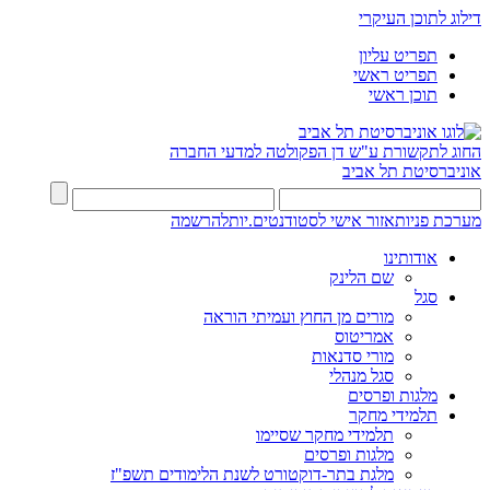
דילוג לתוכן העיקרי
תפריט עליון
תפריט ראשי
תוכן ראשי
החוג לתקשורת ע"ש דן
הפקולטה למדעי החברה
אוניברסיטת תל אביב
מערכת פניות
אזור אישי לסטודנטים.יות
להרשמה
אודותינו
שם הלינק
סגל
מורים מן החוץ ועמיתי הוראה
אמריטוס
מורי סדנאות
סגל מנהלי
מלגות ופרסים
תלמידי מחקר
תלמידי מחקר שסיימו
מלגות ופרסים
מלגת בתר-דוקטורט לשנת הלימודים תשפ"ז