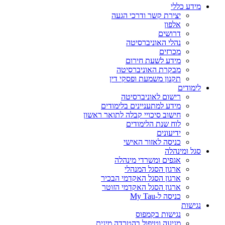
מידע כללי
יצירת קשר ודרכי הגעה
אלפון
דרושים
נהלי האוניברסיטה
מכרזים
מידע לשעת חירום
מבקרת האוניברסיטה
תקנון משמעת ופסקי דין
לימודים
רישום לאוניברסיטה
מידע למתעניינים בלימודים
חישוב סיכויי קבלה לתואר ראשון
לוח שנת הלימודים
ידיעונים
כניסה לאזור האישי
סגל ומינהלה
אגפים ומשרדי מינהלה
ארגון הסגל המנהלי
ארגון הסגל האקדמי הבכיר
ארגון הסגל האקדמי הזוטר
כניסה ל-My Tau
נגישות
נגישות בקמפוס
מניעה וטיפול בהטרדה מינית