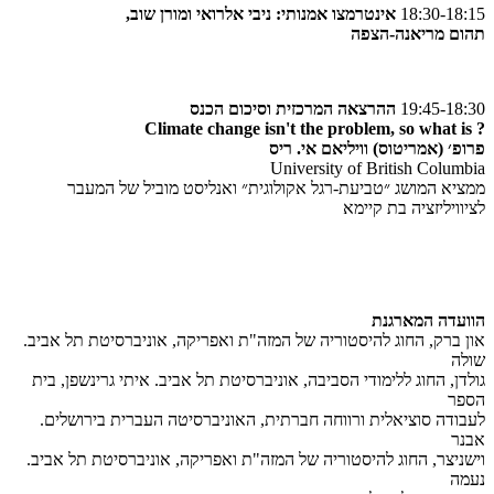
18:30-18:15
אינטרמצו אמנותי: ניבי אלרואי ומורן שוב,
תהום מריאנה-הצפה
19:45-18:30
ההרצאה המרכזית וסיכום הכנס
? Climate change isn't the problem, so what is
פרופ׳ (אמריטוס) וויליאם אי. ריס
University of British Columbia
ממציא המושג ״טביעת-רגל אקולוגית״ ואנליסט מוביל של המעבר
לציוויליזציה בת קיימא
הוועדה המארגנת
און ברק, החוג להיסטוריה של המזה"ת ואפריקה, אוניברסיטת תל אביב.
שולה
גולדן, החוג ללימודי הסביבה, אוניברסיטת תל אביב. איתי גרינשפן, בית
הספר
לעבודה סוציאלית ורווחה חברתית, האוניברסיטה העברית בירושלים.
אבנר
וישניצר, החוג להיסטוריה של המזה"ת ואפריקה, אוניברסיטת תל אביב.
נעמה