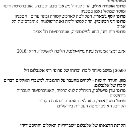
משתתפים
:
פרופ׳ אופירה אילון
, החוג לניהול משאבי טבע וסביבה, אוניברסיטת חיפה
ומוסד שמואל נאמן בטכניון
פרופ׳ יוסף ג'בארין
, הפקולטה לארכיטקטורה ובינוי ערים, הטכניון
פרופ׳ דני רבינוביץ
, החוג לסוציולוגיה ואנתרופולוגיה, אוניברסיטת תל
אביב
פרופ׳ רות רונן
, החוג לפילוסופיה, אוניברסיטת תל אביב
אינטרמצו אמנותי:
עינת גריף-גלנטי
, הליכה לאשקלון, וידאו,2018
20:00 | מושב מיוחד לזכרו וברוחו של פרופ׳ רוני אלנבלום ז״ל
מזון, הגירה וחומות - לקחים מהעבר על התגובות למשברי האקלים דברים
לזכרו של אלנבלום:
פרופ' ערן פייטלסון
, המחלקה לגיאוגרפיה, האוניברסיטה העברית
בירושלים
פרופ' גדעון אבני,
החוג לארכאולוגיה והמזרח הקרוב
הקדום, האוניברסיטה העברית בירושלים
הקרנת הרצאתו של אלנבלום ״שבריריות האקלים וההיסטוריה״