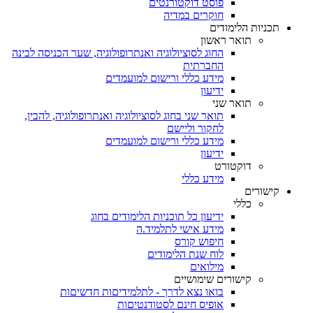
פוסט דוקטורנטים
חוקרים במדיה
תכניות הלימודים
תואר ראשון
החוג לסוציולוגיה ואנתרופולוגיה, שער הכניסה לבינה
החברתית
מידע כללי ורישום למועמדים
ידיעון
תואר שני
תואר שני בחוג לסוציולוגיה ואנתרופולוגיה, להבין,
לחקור וליישם
מידע כללי ורישום למועמדים
ידיעון
דוקטורט
מידע כללי
קישורים
כללי
ידיעון כל תוכניות הלימודים בחוג
מידע אישי לתלמיד.ה
חיפוש קורס
לוח שנת הלימודים
מילואים
קישורים שימושיים
בואו נצא לדרך - לתלמידיםות חדשיםות
אופיס חינם לסטודנטיםות