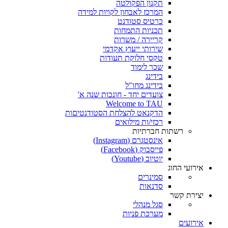
תקנון הפקולטה
המרכז לאבחון לקויות למידה
כרטיס סטודנט
תכניות התמחות
קריירה / משרות
שירותי ייעוץ אקדמי
טקסי חלוקת תעודות
שכר לימוד
בידינג
בידינג מחו"ל
צועדים יחד - חונכות שנה א'
Welcome to TAU
הדקנאט להצלחת הסטודנטיםות
רכזי/ות מילואים
רשתות חברתיות
אינסטגרם (Instagram)
פייסבוק (Facebook)
יוטיוב (Youtube)
אירועי החוג
סמינרים
סדנאות
יצירת קשר
סגל מנהלי
מערכת פניות
אירועים