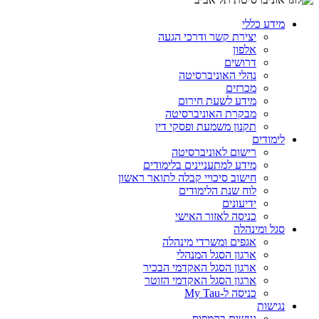
מידע כללי
יצירת קשר ודרכי הגעה
אלפון
דרושים
נהלי האוניברסיטה
מכרזים
מידע לשעת חירום
מבקרת האוניברסיטה
תקנון משמעת ופסקי דין
לימודים
רישום לאוניברסיטה
מידע למתעניינים בלימודים
חישוב סיכויי קבלה לתואר ראשון
לוח שנת הלימודים
ידיעונים
כניסה לאזור האישי
סגל ומינהלה
אגפים ומשרדי מינהלה
ארגון הסגל המנהלי
ארגון הסגל האקדמי הבכיר
ארגון הסגל האקדמי הזוטר
כניסה ל-My Tau
נגישות
נגישות בקמפוס