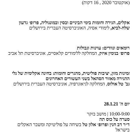
(אוקטובר 2020 , 16 דקות)
אקלים, הגירה וחומות בימי הביניים ובסין ובמונגוליה, פרופ׳ גדעון
שלח-לביא,
לימודי אסיה, האוניברסיטה העברית בירושלים
רומאים ונוודים: עוינות וגבולות
פרופ׳ בנימין איזק
, המחלקה ללימודים קלאסיים, אוניברסיטת תל אביב
זמינות מזון, יציבות פוליטית, מהגרים וחומות: בחינה אקלימית של גלי
ההגירה מאזור הסהאל בשני העשורים האחרונים
גב' טל אולוס
, המחלקה לגיאוגרפיה, אוניברסיטה העברית בירושלים
יום ה' 28.1.21
10:00-9:00 | מושב בוקר
סערה על כוס תה
ד״ר דב חנין ופרופ׳ אלון טל
בשיחה על פוליטיקה ומשבר האקלים
בישראל