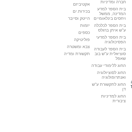
חברה ומדיניות
אקטיביזם
בית הספר למדע
בכירות.ים
המדינה, ממשל
ויחסים בינלאומיים
הייטק וסייבר
בית הספר לכלכלה
יזמות
ע"ש איתן ברגלס
כספים
בית הספר למדעי
פוליטיקה
הפסיכולוגיה
צבא ומשטרה
בית הספר לעבודה
סוציאלית ע"ש בוב
תקשורת ומדיה
שאפל
החוג ללימודי עבודה
החוג לסוציולוגיה
ואנתרופולוגיה
החוג לתקשורת ע"ש
דן
החוג למדיניות
ציבורית