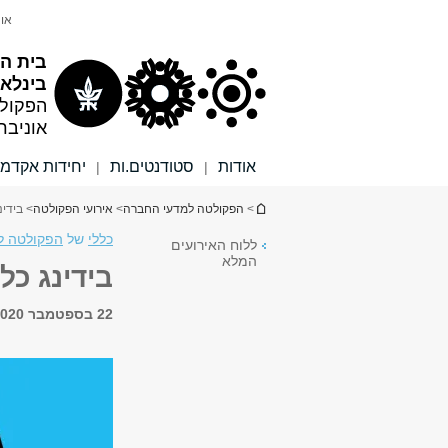
תוכן
תפריט
אונ
עליון
ראשי
בית ה
בינלאו
הפקול
אוניבר
אודות
סטודנטים.ות
יחידות אקדמי
|
|
הינך נמצא כאן
>
הפקולטה למדעי החברה
>
אירועי הפקולטה
> בידינ
כללי
של
הפקולטה למ
ללוח האירועים
המלא
בידינג כל
22 בספטמבר 2020, 11:00