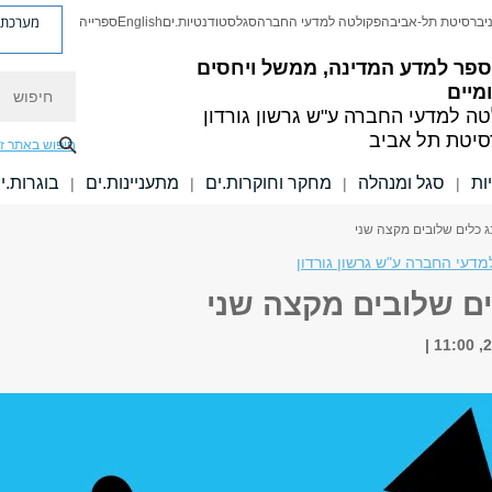
מערכת פ
יברסיטת תל-אביב
הפקולטה למדעי החברה
סגל
סטודנטיות.ים
English
ספרייה
ספר למדע המדינה, ממשל ויחסים
חיפוש
מיים
טה למדעי החברה
ע"ש גרשון גורדון
סיטת תל אביב
חיפוש באתר ז
ות
סגל ומנהלה
מחקר וחוקרות.ים
מתעניינות.ים
בוגרות.י
|
|
|
|
ג כלים שלובים מקצה שני
דעי החברה ע"ש גרשון גורדון
ים שלובים מקצה שני