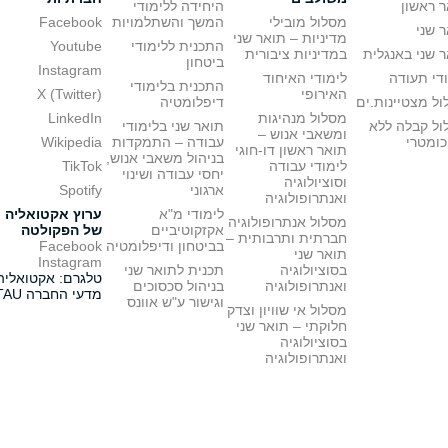
 ראשון
היחידה ללימודי
מסלול מובילי
המשך והשתלמויות
Facebook
 שני
מדיניות – תואר שני
התכנית ללימודי
Youtube
 שני באנגלית
במדיניות ציבורית
ביטחון
Instagram
די תעודה
לימודי האיחוד
התכנית בלימודי
האירופי
X (Twitter)
ל מצטיינות.ים
דיפלומטיה
מסלול מנהיגות
LinkedIn
ול קבלה ללא
תואר שני בלימודי
ומשאבי אנוש –
כומטרי
עבודה – התמקדות
Wikipedia
תואר ראשון דו-חוגי
בניהול משאבי אנוש,
לימודי עבודה
TikTok
יחסי עבודה ושינוי
וסוציולוגיה
ארגוני
Spotify
ואנתרופולוגיה
לימודי מ"א
ערוץ אקטואליה
מסלול אנתרופולוגיה
אקזקוטיביים
של הפקולטה
חברתית ותרבותית –
בביטחון ודיפלומטיה
Facebook
תואר שני
Instagram
בסוציולוגיה
תכנית לתואר שני
טלגרם: אקטואליה
ואנתרופולוגיה
בניהול סכסוכים
מדעי החברה TAU
וגישור ע"ש אוונס
מסלול אי שוויון וצדק
חלוקתי – תואר שני
בסוציולוגיה
ואנתרופולוגיה