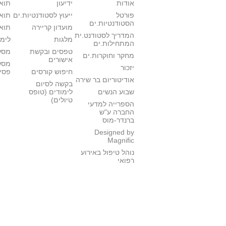
אודות
ידיעון
תואר
פורטל
ייעוץ לסטודנטיות.ים
תואר
הסטודנטיות.ים
מועדון קריירה
תואר
המדריך לסטודנט.ית
מלגות
לימו
המתחילות.ים
טפסים ובקשת
מסלו
מחקר וחוקרות.ים
אישורים
מסל
יזכור
חיפוש קורסים
פסי
אודיטוריום בר שירה
בקשה לסיום
שבוע הנשים
לימודים (טופס
טיולים)
הספרייה למדעי
החברה ע"ש
ברנדר-מוס
Designed by
Magnific
נוהל טיפול באירוע
רפואי