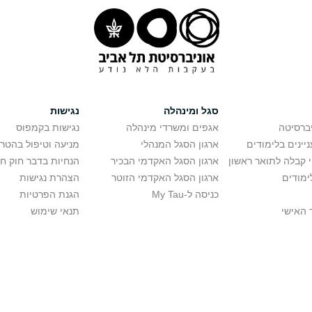
סגל ומינהלה
נגישות
יברסיטה
אגפים ומשרדי מינהלה
נגישות בקמפוס
יינים בלימודים
ארגון הסגל המנהלי
מניעה וטיפול בהטר
י קבלה לתואר ראשון
ארגון הסגל האקדמי הבכיר
הנחיות בדבר חוק ח
ימודים
ארגון הסגל האקדמי הזוטר
הצהרת נגישות
כניסה ל-My Tau
הגנת הפרטיות
 האישי
תנאי שימוש