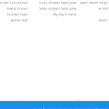
י קבלה לתואר ראשון
ארגון הסגל האקדמי הבכיר
הנחיות בדבר חוק ח
ימודים
ארגון הסגל האקדמי הזוטר
הצהרת נגישות
כניסה ל-My Tau
הגנת הפרטיות
 האישי
תנאי שימוש
יות יוצרים. אם בבעלותך זכויות יוצרים בתכנים שנמצאים פה ו/או השימוש ש
נות בהקדם לכתובת שכאן >>