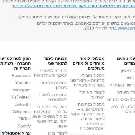
ויבים ב"כלים שלובים" המעוניינים להירשם לקורסים נוספים מעבר למכסה
ום יתבצע באמצעות טופס מקוון שנמצא באתר האינטרנט של התכנית
.
ו אופן כמו בסמסטר א'. פרסום המועדים המדויקים יימסר בהמשך.
מוצעים בתש"פ יפורסם באינטרנט באתר התכנית "כלים
www.core.
בתחילת יולי 2019.
יינות.ים
מסלולי לימוד
תכניות לימוד
הפקולטה למדעי
מודים
מיוחדים ולימודים
לתואר שני
החברה - רשתות
משולבים
חברתיות
 ראשון
היחידה ללימודי
מסלול מובילי
המשך והשתלמויות
Facebook
 שני
מדיניות – תואר שני
התכנית ללימודי
Youtube
 שני באנגלית
במדיניות ציבורית
ביטחון
Instagram
די תעודה
לימודי האיחוד
התכנית בלימודי
האירופי
X (Twitter)
ל מצטיינות.ים
דיפלומטיה
מסלול מנהיגות
LinkedIn
ול קבלה ללא
תואר שני בלימודי
ומשאבי אנוש –
כומטרי
עבודה – התמקדות
Wikipedia
תואר ראשון דו-חוגי
בניהול משאבי אנוש,
לימודי עבודה
TikTok
יחסי עבודה ושינוי
וסוציולוגיה
ארגוני
Spotify
ואנתרופולוגיה
לימודי מ"א
ערוץ אקטואליה