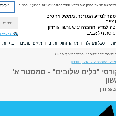
מערכת פ
יברסיטת תל-אביב
הפקולטה למדעי החברה
סגל
סטודנטיות.ים
English
ספרייה
ספר למדע המדינה, ממשל ויחסים
חיפוש
מיים
טה למדעי החברה
ע"ש גרשון גורדון
סיטת תל אביב
חיפוש באתר ז
ות
סגל ומנהלה
מחקר וחוקרות.ים
מתעניינות.ים
בוגרות.י
|
|
|
|
 לקורסי "כלים שלובים" - סמסטר א' מקצה ראשון
עי החברה ע"ש גרשון גורדון
רסי "כלים שלובים" - סמסטר א'
ון