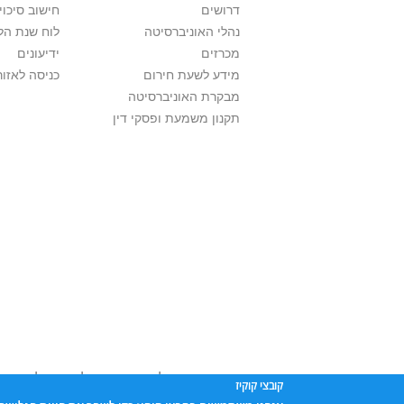
דרושים
חישוב סיכוי
נהלי האוניברסיטה
לוח שנת הל
מכרזים
ידיעונים
מידע לשעת חירום
כניסה לאזור
מבקרת האוניברסיטה
תקנון משמעת ופסקי דין
אוניברסיטת תל אביב עושה כל מאמץ לכבד זכו
קובצי קוקיז
שנעשה בתכנים אלה לדעתך מפר זכויות
נא לפ