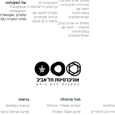
מסלול אנתרופולוגיה
אקזקוטיביים
של הפקולטה
חברתית ותרבותית –
בביטחון ודיפלומטיה
Facebook
תואר שני
Instagram
בסוציולוגיה
תכנית לתואר שני
טלגרם: אקטואליה
ואנתרופולוגיה
בניהול סכסוכים
מדעי החברה TAU
וגישור ע"ש אוונס
מסלול אי שוויון וצדק
חלוקתי – תואר שני
בסוציולוגיה
ואנתרופולוגיה
סגל ומינהלה
נגישות
יברסיטה
אגפים ומשרדי מינהלה
נגישות בקמפוס
יינים בלימודים
ארגון הסגל המנהלי
מניעה וטיפול בהטר