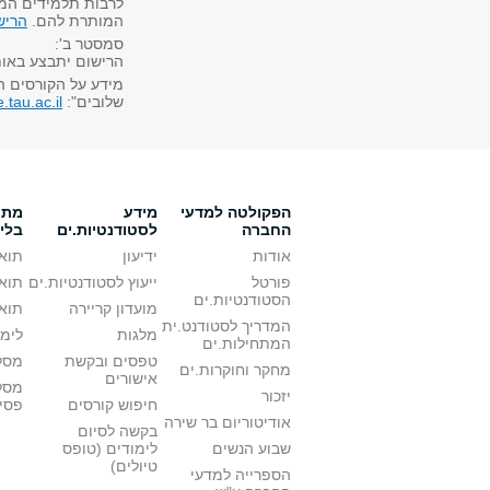
לרבות תלמידים המח
המותרת להם.
הריש
סמסטר ב':
הרישום יתבצע באות
מידע על הקורסים ה
שלובים":
tau.ac.il
הפקולטה למדעי
מידע
מתענ
החברה
לסטודנטיות.ים
בלי
אודות
ידיעון
תואר
פורטל
ייעוץ לסטודנטיות.ים
תואר
הסטודנטיות.ים
מועדון קריירה
תואר
המדריך לסטודנט.ית
מלגות
לימו
המתחילות.ים
טפסים ובקשת
מסלו
מחקר וחוקרות.ים
אישורים
מסל
יזכור
חיפוש קורסים
פסי
אודיטוריום בר שירה
בקשה לסיום
שבוע הנשים
לימודים (טופס
טיולים)
הספרייה למדעי