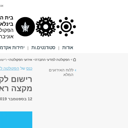
תוכן
תפריט
אונ
עליון
ראשי
בית ה
בינלאו
הפקול
אוניבר
אודות
סטודנטים.ות
יחידות אקדמי
|
|
הינך נמצא כאן
>
הפקולטה למדעי החברה
>
אירועי הפקולטה
> רישום
כנס
של
הפקולטה למד
ללוח האירועים
המלא
רישום לקו
מקצה ראש
12 בספטמבר 2019, 11:00