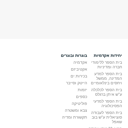
יחידות אקדמיות
בוגרות ובוגרים
בית הספר ללימודי
אקדמיה
חברה ומדיניות
אקטיביזם
בית הספר למדע
בכירות.ים
המדינה, ממשל
ויחסים בינלאומיים
הייטק וסייבר
בית הספר לכלכלה
יזמות
ע"ש איתן ברגלס
כספים
בית הספר למדעי
פוליטיקה
הפסיכולוגיה
צבא ומשטרה
בית הספר לעבודה
סוציאלית ע"ש בוב
תקשורת ומדיה
שאפל