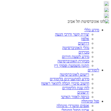
מידע כללי
יצירת קשר ודרכי הגעה
אלפון
דרושים
נהלי האוניברסיטה
מכרזים
מידע לשעת חירום
מבקרת האוניברסיטה
תקנון משמעת ופסקי דין
לימודים
רישום לאוניברסיטה
מידע למתעניינים בלימודים
חישוב סיכויי קבלה לתואר ראשון
לוח שנת הלימודים
ידיעונים
כניסה לאזור האישי
סגל ומינהלה
אגפים ומשרדי מינהלה
ארגון הסגל המנהלי