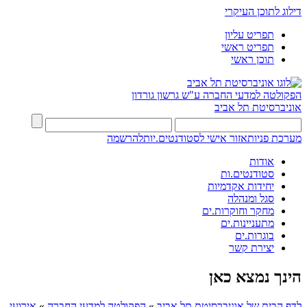
דילוג לתוכן העיקרי
תפריט עליון
תפריט ראשי
תוכן ראשי
הפקולטה למדעי החברה
ע"ש גרשון גורדון
אוניברסיטת תל אביב
מערכת פניות
אזור אישי לסטודנטים.יות
להרשמה
אודות
סטודנטים.ות
יחידות אקדמיות
סגל ומנהלה
מחקר וחוקרות.ים
מתעניינות.ים
בוגרות.ים
יצירת קשר
הינך נמצא כאן
לדף הבית של אוניברסיטת תל אביב
»
הפקולטה למדעי החברה
»
אירועי