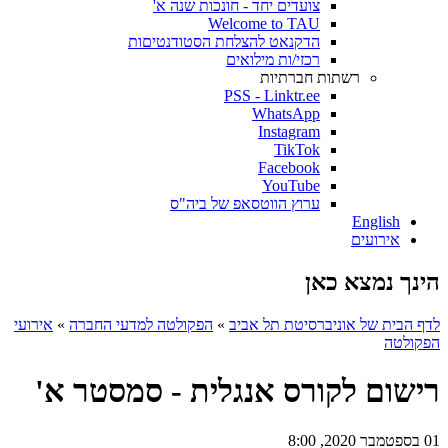
צועדים יחד - חונכות שנה א'
Welcome to TAU
הדקנאט להצלחת הסטודנטיםות
רכזי/ות מילואים
רשתות חברתיות
PSS - Linktr.ee
WhatsApp
Instagram
TikTok
Facebook
YouTube
ערוץ הווטסאפ של ביה"ס
English
אירועים
הינך נמצא כאן
לדף הבית של אוניברסיטת תל אביב
»
הפקולטה למדעי החברה
»
אירועי
הפקולטה
רישום לקורס אנגלית - סמסטר א'
01 בספטמבר 2020, 8:00