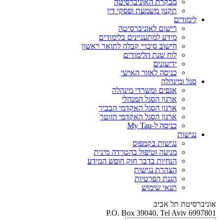
מבקרת האוניברסיטה
תקנון משמעת ופסקי דין
לימודים
רישום לאוניברסיטה
מידע למתעניינים בלימודים
חישוב סיכויי קבלה לתואר ראשון
לוח שנת הלימודים
ידיעונים
כניסה לאזור האישי
סגל ומינהלה
אגפים ומשרדי מינהלה
ארגון הסגל המנהלי
ארגון הסגל האקדמי הבכיר
ארגון הסגל האקדמי הזוטר
כניסה ל-My Tau
נגישות
נגישות בקמפוס
מניעה וטיפול בהטרדה מינית
הנחיות בדבר חוק חופש המידע
הצהרת נגישות
הגנת הפרטיות
תנאי שימוש
אוניברסיטת תל אביב
P.O. Box 39040, Tel Aviv 6997801