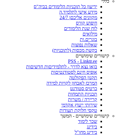
כללי
ידיעון כל תוכניות הלימודים בביה"ס
מידע אישי לתלמיד.ה
מקוונים אליכםן 24/7
חיפוש קורס
לוח שנת הלימודים
מילואים
בוגרים.ות
שאלות נפוצות
בקשת מכסות (לתוכניות)
קישורים שימושיים
PSS - Linktr.ee
בואו נצא לדרך - לתלמידיםות חדשיםות
אופיס חינם לסטודנטיםות
תקנון הפקולטה
המרכז לאבחון לקויות למידה
כרטיס סטודנט
תכניות התמחות
קריירה / משרות
שירותי ייעוץ אקדמי
טקסי חלוקת תעודות
קישורים שימושיים - המשך
שכר לימוד
בידינג
בידינג מחו"ל