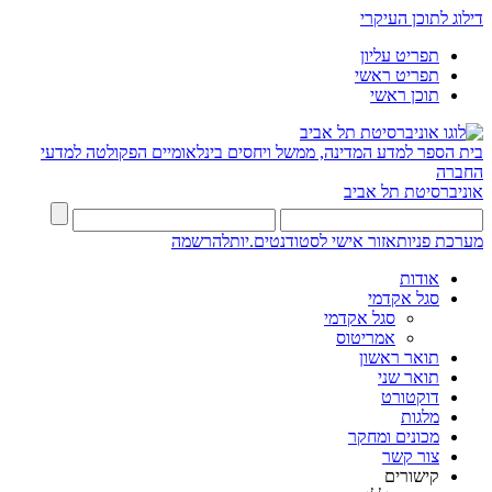
דילוג לתוכן העיקרי
תפריט עליון
תפריט ראשי
תוכן ראשי
בית הספר למדע המדינה, ממשל ויחסים בינלאומיים
הפקולטה למדעי
החברה
אוניברסיטת תל אביב
מערכת פניות
אזור אישי לסטודנטים.יות
להרשמה
אודות
סגל אקדמי
סגל אקדמי
אמריטוס
תואר ראשון
תואר שני
דוקטורט
מלגות
מכונים ומחקר
צור קשר
קישורים