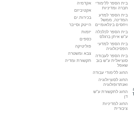
בית הספר ללימודי
אקדמיה
חברה ומדיניות
אקטיביזם
בית הספר למדע
בכירות.ים
המדינה, ממשל
ויחסים בינלאומיים
הייטק וסייבר
בית הספר לכלכלה
יזמות
ע"ש איתן ברגלס
כספים
בית הספר למדעי
פוליטיקה
הפסיכולוגיה
צבא ומשטרה
בית הספר לעבודה
סוציאלית ע"ש בוב
תקשורת ומדיה
שאפל
החוג ללימודי עבודה
החוג לסוציולוגיה
ואנתרופולוגיה
החוג לתקשורת ע"ש
דן
החוג למדיניות
ציבורית