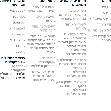
מודים
מיוחדים ולימודים
לתואר שני
החברה - רשתות
משולבים
חברתיות
 ראשון
היחידה ללימודי
מסלול מובילי
המשך והשתלמויות
Facebook
 שני
מדיניות – תואר שני
התכנית ללימודי
Youtube
 שני באנגלית
במדיניות ציבורית
ביטחון
Instagram
די תעודה
לימודי האיחוד
התכנית בלימודי
האירופי
X (Twitter)
ל מצטיינות.ים
דיפלומטיה
מסלול מנהיגות
LinkedIn
ול קבלה ללא
תואר שני בלימודי
ומשאבי אנוש –
כומטרי
עבודה – התמקדות
Wikipedia
תואר ראשון דו-חוגי
בניהול משאבי אנוש,
לימודי עבודה
TikTok
יחסי עבודה ושינוי
וסוציולוגיה
ארגוני
Spotify
ואנתרופולוגיה
לימודי מ"א
ערוץ אקטואליה
מסלול אנתרופולוגיה
אקזקוטיביים
של הפקולטה
חברתית ותרבותית –
בביטחון ודיפלומטיה
Facebook
תואר שני
Instagram
בסוציולוגיה
תכנית לתואר שני
טלגרם: אקטואליה
ואנתרופולוגיה
בניהול סכסוכים
מדעי החברה TAU
וגישור ע"ש אוונס
מסלול אי שוויון וצדק
חלוקתי – תואר שני
בסוציולוגיה
ואנתרופולוגיה