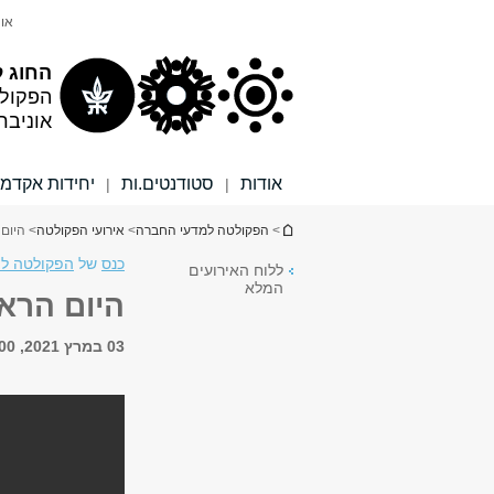
תוכן
תפריט
אונ
עליון
ראשי
החוג ל
הפקול
אוניבר
אודות
סטודנטים.ות
יחידות אקדמי
|
|
הינך נמצא כאן
>
הפקולטה למדעי החברה
>
אירועי הפקולטה
> היום
כנס
של
הפקולטה למד
ללוח האירועים
המלא
היום הרא
03 במרץ 2021, 8:00