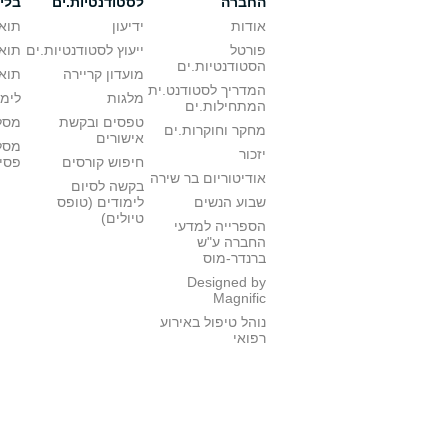
החברה
לסטודנטיות.ים
בלי
אודות
ידיעון
תואר
פורטל
ייעוץ לסטודנטיות.ים
תואר
הסטודנטיות.ים
מועדון קריירה
תואר
המדריך לסטודנט.ית
מלגות
לימו
המתחילות.ים
טפסים ובקשת
מסלו
מחקר וחוקרות.ים
אישורים
מסל
יזכור
חיפוש קורסים
פסי
אודיטוריום בר שירה
בקשה לסיום
שבוע הנשים
לימודים (טופס
טיולים)
הספרייה למדעי
החברה ע"ש
ברנדר-מוס
Designed by
Magnific
נוהל טיפול באירוע
רפואי