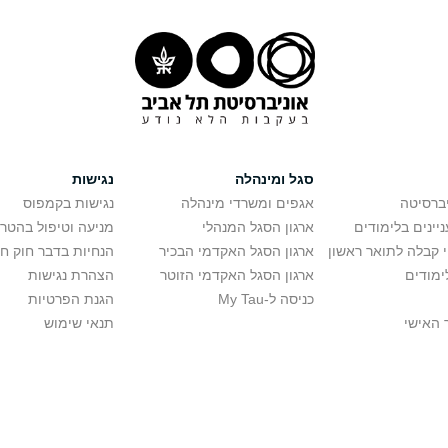
סגל ומינהלה
נגישות
יברסיטה
אגפים ומשרדי מינהלה
נגישות בקמפוס
יינים בלימודים
ארגון הסגל המנהלי
מניעה וטיפול בהטר
י קבלה לתואר ראשון
ארגון הסגל האקדמי הבכיר
הנחיות בדבר חוק ח
ימודים
ארגון הסגל האקדמי הזוטר
הצהרת נגישות
כניסה ל-My Tau
הגנת הפרטיות
 האישי
תנאי שימוש