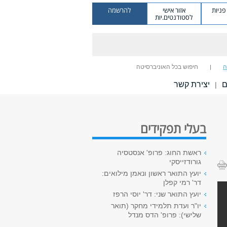
ניות
אזור אישי
להרשמה
לסטודנטים.יות
ה
חיפוש בכל האוניברסיטה
ם
יצירת קשר
|
בעלי תפקידים
ראשת החוג: פרופ' אנסטסיה
גורודזייסקי
יועץ התואר ראשון ונאמן מילואים:
דר' רמי קפלן
יועץ התואר שני: דר' יוסי הרפז
יו"ר ועדת תלמידי מחקר (תואר
שלישי): פרופ' הדס מנדל