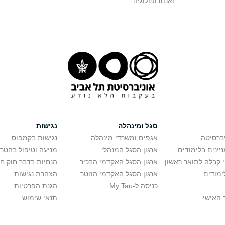
ואנתרופולוגיה
סגל ומינהלה
נגישות
יברסיטה
אגפים ומשרדי מינהלה
נגישות בקמפוס
יינים בלימודים
ארגון הסגל המנהלי
מניעה וטיפול בהטר
י קבלה לתואר ראשון
ארגון הסגל האקדמי הבכיר
הנחיות בדבר חוק ח
ימודים
ארגון הסגל האקדמי הזוטר
הצהרת נגישות
כניסה ל-My Tau
הגנת הפרטיות
 האישי
תנאי שימוש