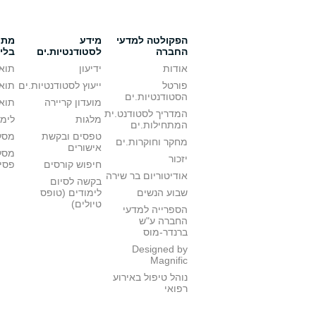
הפקולטה למדעי
מידע
מתענ
החברה
לסטודנטיות.ים
בלי
אודות
ידיעון
תואר
פורטל
ייעוץ לסטודנטיות.ים
תואר
הסטודנטיות.ים
מועדון קריירה
תואר
המדריך לסטודנט.ית
מלגות
לימו
המתחילות.ים
טפסים ובקשת
מסלו
מחקר וחוקרות.ים
אישורים
מסל
יזכור
חיפוש קורסים
פסי
אודיטוריום בר שירה
בקשה לסיום
שבוע הנשים
לימודים (טופס
טיולים)
הספרייה למדעי
החברה ע"ש
ברנדר-מוס
Designed by
Magnific
נוהל טיפול באירוע
רפואי