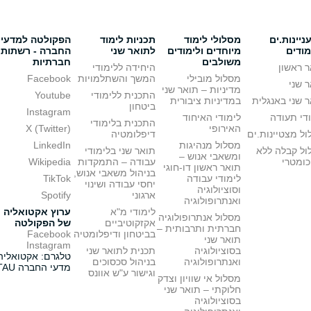
יינות.ים
מסלולי לימוד
תכניות לימוד
הפקולטה למדעי
מודים
מיוחדים ולימודים
לתואר שני
החברה - רשתות
משולבים
חברתיות
 ראשון
היחידה ללימודי
מסלול מובילי
המשך והשתלמויות
Facebook
 שני
מדיניות – תואר שני
התכנית ללימודי
Youtube
 שני באנגלית
במדיניות ציבורית
ביטחון
Instagram
די תעודה
לימודי האיחוד
התכנית בלימודי
האירופי
X (Twitter)
ל מצטיינות.ים
דיפלומטיה
מסלול מנהיגות
LinkedIn
ול קבלה ללא
תואר שני בלימודי
ומשאבי אנוש –
כומטרי
עבודה – התמקדות
Wikipedia
תואר ראשון דו-חוגי
בניהול משאבי אנוש,
לימודי עבודה
TikTok
יחסי עבודה ושינוי
וסוציולוגיה
ארגוני
Spotify
ואנתרופולוגיה
לימודי מ"א
ערוץ אקטואליה
מסלול אנתרופולוגיה
אקזקוטיביים
של הפקולטה
חברתית ותרבותית –
בביטחון ודיפלומטיה
Facebook
תואר שני
Instagram
בסוציולוגיה
תכנית לתואר שני
טלגרם: אקטואליה
ואנתרופולוגיה
בניהול סכסוכים
מדעי החברה TAU
וגישור ע"ש אוונס
מסלול אי שוויון וצדק
חלוקתי – תואר שני
בסוציולוגיה