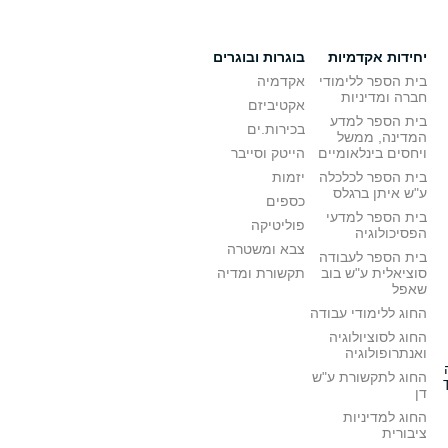
יחידות אקדמיות
בוגרות ובוגרים
בית הספר ללימודי
אקדמיה
חברה ומדיניות
אקטיביזם
בית הספר למדע
בכירות.ים
המדינה, ממשל
ויחסים בינלאומיים
הייטק וסייבר
בית הספר לכלכלה
יזמות
ע"ש איתן ברגלס
כספים
בית הספר למדעי
פוליטיקה
הפסיכולוגיה
צבא ומשטרה
בית הספר לעבודה
סוציאלית ע"ש בוב
תקשורת ומדיה
שאפל
החוג ללימודי עבודה
החוג לסוציולוגיה
ואנתרופולוגיה
החוג לתקשורת ע"ש
דן
החוג למדיניות
ציבורית