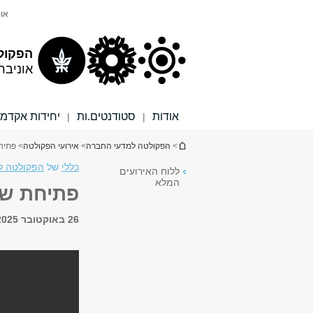
תוכן
תפריט
אונ
עליון
ראשי
הפקול
אוניבר
אודות
סטודנטים.ות
יחידות אקדמי
|
|
הינך נמצא כאן
>
הפקולטה למדעי החברה
>
אירועי הפקולטה
> פתיח
כללי
של
הפקולטה למ
ללוח האירועים
המלא
פתיחת שנ
26 באוקטובר 2025, 8:00