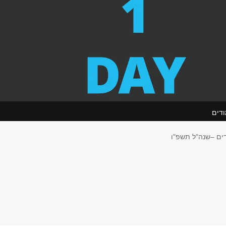
ודים
דים –שנה"ל תשפ"ו