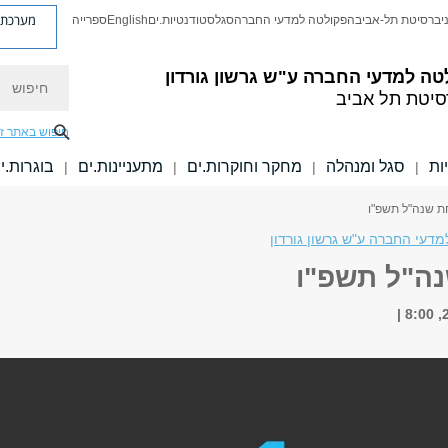
מערכת פ
יברסיטת תל-אביב
הפקולטה למדעי החברה
סגל
סטודנטיות.ים
English
ספרייה
חיפוש
טה למדעי החברה
ע"ש גרשון גורדון
סיטת תל אביב
חיפוש באתר ז
ות
סגל ומנהלה
מחקר וחוקרות.ים
מתעניינות.ים
בוגרות.י
|
|
|
|
ת שנה"ל תשפ"ו
דעי החברה ע"ש גרשון גורדון
ה"ל תשפ"ו