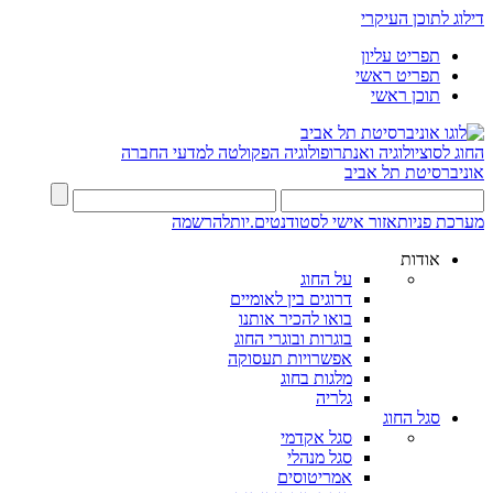
דילוג לתוכן העיקרי
תפריט עליון
תפריט ראשי
תוכן ראשי
החוג לסוציולוגיה ואנתרופולוגיה
הפקולטה למדעי החברה
אוניברסיטת תל אביב
מערכת פניות
אזור אישי לסטודנטים.יות
להרשמה
אודות
על החוג
דרוגים בין לאומיים
בואו להכיר אותנו
בוגרות ובוגרי החוג
אפשרויות תעסוקה
מלגות בחוג
גלריה
סגל החוג
סגל אקדמי
סגל מנהלי
אמריטוסים