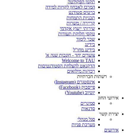
תקנון הפקולטה
המרכז לאבחון לקויות למידה
כרטיס סטודנט
תכניות התמחות
קריירה / משרות
שירותי ייעוץ אקדמי
טקסי חלוקת תעודות
שכר לימוד
בידינג
בידינג מחו"ל
צועדים יחד - חונכות שנה א'
Welcome to TAU
הדקנאט להצלחת הסטודנטיםות
רכזי/ות מילואים
רשתות חברתיות
אינסטגרם (Instagram)
פייסבוק (Facebook)
יוטיוב (Youtube)
אירועי החוג
סמינרים
סדנאות
יצירת קשר
סגל מנהלי
מערכת פניות
אירועים