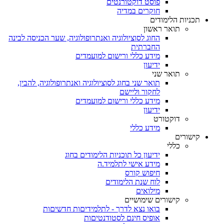
פוסט דוקטורנטים
חוקרים במדיה
תכניות הלימודים
תואר ראשון
החוג לסוציולוגיה ואנתרופולוגיה, שער הכניסה לבינה
החברתית
מידע כללי ורישום למועמדים
ידיעון
תואר שני
תואר שני בחוג לסוציולוגיה ואנתרופולוגיה, להבין,
לחקור וליישם
מידע כללי ורישום למועמדים
ידיעון
דוקטורט
מידע כללי
קישורים
כללי
ידיעון כל תוכניות הלימודים בחוג
מידע אישי לתלמיד.ה
חיפוש קורס
לוח שנת הלימודים
מילואים
קישורים שימושיים
בואו נצא לדרך - לתלמידיםות חדשיםות
אופיס חינם לסטודנטיםות