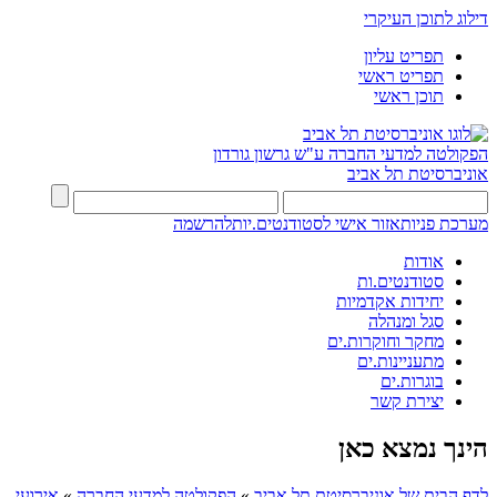
דילוג לתוכן העיקרי
תפריט עליון
תפריט ראשי
תוכן ראשי
הפקולטה למדעי החברה
ע"ש גרשון גורדון
אוניברסיטת תל אביב
מערכת פניות
אזור אישי לסטודנטים.יות
להרשמה
אודות
סטודנטים.ות
יחידות אקדמיות
סגל ומנהלה
מחקר וחוקרות.ים
מתעניינות.ים
בוגרות.ים
יצירת קשר
הינך נמצא כאן
לדף הבית של אוניברסיטת תל אביב
»
הפקולטה למדעי החברה
»
אירועי