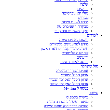
אלפון
דרושים
נהלי האוניברסיטה
מכרזים
מידע לשעת חירום
מבקרת האוניברסיטה
תקנון משמעת ופסקי דין
לימודים
רישום לאוניברסיטה
מידע למתעניינים בלימודים
חישוב סיכויי קבלה לתואר ראשון
לוח שנת הלימודים
ידיעונים
כניסה לאזור האישי
סגל ומינהלה
אגפים ומשרדי מינהלה
ארגון הסגל המנהלי
ארגון הסגל האקדמי הבכיר
ארגון הסגל האקדמי הזוטר
כניסה ל-My Tau
נגישות
נגישות בקמפוס
מניעה וטיפול בהטרדה מינית
הנחיות בדבר חוק חופש המידע