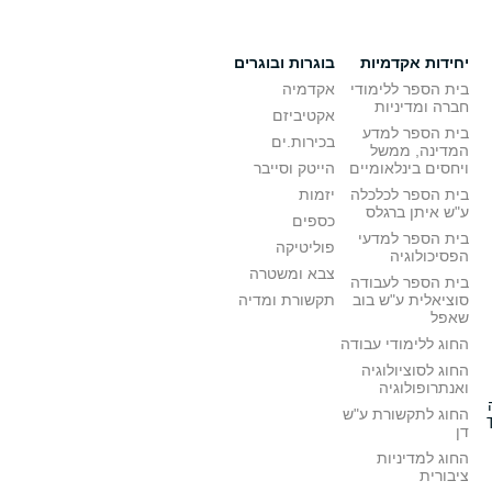
יחידות אקדמיות
בוגרות ובוגרים
בית הספר ללימודי
אקדמיה
חברה ומדיניות
אקטיביזם
בית הספר למדע
בכירות.ים
המדינה, ממשל
ויחסים בינלאומיים
הייטק וסייבר
בית הספר לכלכלה
יזמות
ע"ש איתן ברגלס
כספים
בית הספר למדעי
פוליטיקה
הפסיכולוגיה
צבא ומשטרה
בית הספר לעבודה
סוציאלית ע"ש בוב
תקשורת ומדיה
שאפל
החוג ללימודי עבודה
החוג לסוציולוגיה
ואנתרופולוגיה
החוג לתקשורת ע"ש
דן
החוג למדיניות
ציבורית