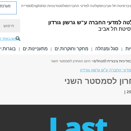
מערכת פ
יברסיטת תל-אביב
הפקולטה למדעי החברה
סגל
סטודנטיות.ים
English
ספרייה
חיפוש
טה למדעי החברה
ע"ש גרשון גורדון
סיטת תל אביב
חיפוש באתר ז
ות
סגל ומנהלה
מחקר וחוקרות.ים
מתעניינות.ים
בוגרות.י
|
|
|
|
מדיניות ציבורית למנהלים
> היום האחרון לסמסטר השני
עי החברה ע"ש גרשון גורדון
רון לסמסטר השני