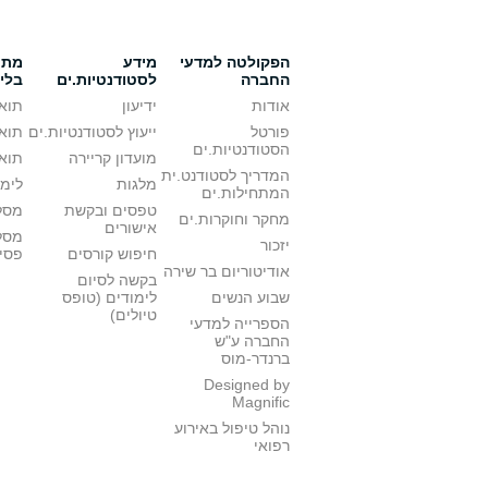
הפקולטה למדעי
מידע
מתענ
החברה
לסטודנטיות.ים
בלי
אודות
ידיעון
תואר
פורטל
ייעוץ לסטודנטיות.ים
תואר
הסטודנטיות.ים
מועדון קריירה
תואר
המדריך לסטודנט.ית
מלגות
לימו
המתחילות.ים
טפסים ובקשת
מסלו
מחקר וחוקרות.ים
אישורים
מסל
יזכור
חיפוש קורסים
פסי
אודיטוריום בר שירה
בקשה לסיום
שבוע הנשים
לימודים (טופס
טיולים)
הספרייה למדעי
החברה ע"ש
ברנדר-מוס
Designed by
Magnific
נוהל טיפול באירוע
רפואי