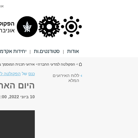
תוכן
תפריט
אונ
עליון
ראשי
הפקול
אוניבר
אודות
סטודנטים.ות
יחידות אקדמי
|
|
הינך נמצא כאן
>
הפקולטה למדעי החברה
>
אירועי תכנית המוסמך ב
כנס
של
הפקולטה למד
ללוח האירועים
המלא
היום האח
10 ביוני 2022, 20:00