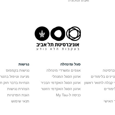
ואנתרופולוגיה
סגל ומינהלה
נגישות
יברסיטה
אגפים ומשרדי מינהלה
נגישות בקמפוס
יינים בלימודים
ארגון הסגל המנהלי
מניעה וטיפול בהטר
י קבלה לתואר ראשון
ארגון הסגל האקדמי הבכיר
הנחיות בדבר חוק ח
ימודים
ארגון הסגל האקדמי הזוטר
הצהרת נגישות
כניסה ל-My Tau
הגנת הפרטיות
 האישי
תנאי שימוש