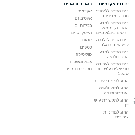
יחידות אקדמיות
בוגרות ובוגרים
בית הספר ללימודי
אקדמיה
חברה ומדיניות
אקטיביזם
בית הספר למדע
בכירות.ים
המדינה, ממשל
ויחסים בינלאומיים
הייטק וסייבר
בית הספר לכלכלה
יזמות
ע"ש איתן ברגלס
כספים
בית הספר למדעי
פוליטיקה
הפסיכולוגיה
צבא ומשטרה
בית הספר לעבודה
סוציאלית ע"ש בוב
תקשורת ומדיה
שאפל
החוג ללימודי עבודה
החוג לסוציולוגיה
ואנתרופולוגיה
החוג לתקשורת ע"ש
דן
החוג למדיניות
ציבורית