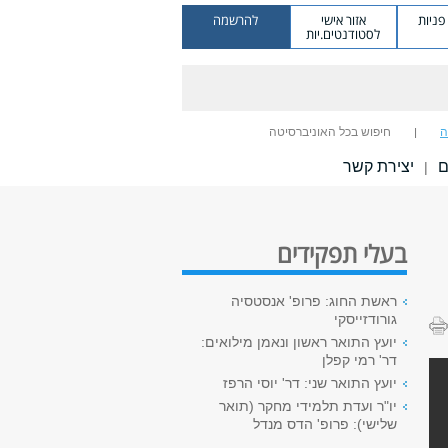
ניות
אזור אישי
להרשמה
לסטודנטים.יות
ה
חיפוש בכל האוניברסיטה
ם
יצירת קשר
|
בעלי תפקידים
ראשת החוג: פרופ' אנסטסיה
גורודזייסקי
יועץ התואר ראשון ונאמן מילואים:
דר' רמי קפלן
יועץ התואר שני: דר' יוסי הרפז
יו"ר ועדת תלמידי מחקר (תואר
שלישי): פרופ' הדס מנדל