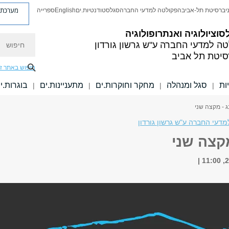
מערכת פ
יברסיטת תל-אביב
הפקולטה למדעי החברה
סגל
סטודנטיות.ים
English
ספרייה
סוציולוגיה ואנתרופולוגיה
חיפוש
טה למדעי החברה
ע"ש גרשון גורדון
סיטת תל אביב
חיפוש באתר ז
ות
סגל ומנהלה
מחקר וחוקרות.ים
מתעניינות.ים
בוגרות.י
|
|
|
|
ג - מקצה שני
דעי החברה ע"ש גרשון גורדון
מקצה שני