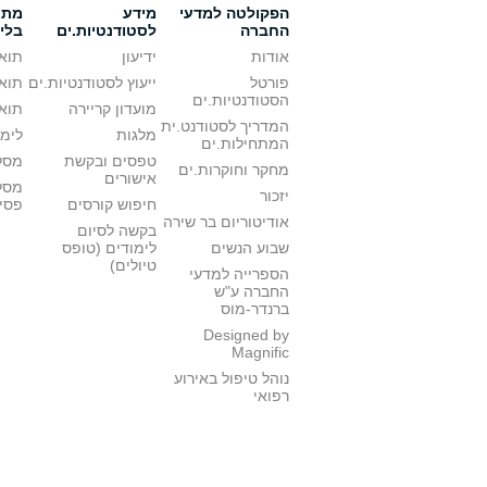
הפקולטה למדעי
מידע
מתענ
החברה
לסטודנטיות.ים
בלי
אודות
ידיעון
תואר
פורטל
ייעוץ לסטודנטיות.ים
תואר
הסטודנטיות.ים
מועדון קריירה
תואר
המדריך לסטודנט.ית
מלגות
לימו
המתחילות.ים
טפסים ובקשת
מסלו
מחקר וחוקרות.ים
אישורים
מסל
יזכור
חיפוש קורסים
פסי
אודיטוריום בר שירה
בקשה לסיום
שבוע הנשים
לימודים (טופס
טיולים)
הספרייה למדעי
החברה ע"ש
ברנדר-מוס
Designed by
Magnific
נוהל טיפול באירוע
רפואי