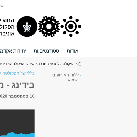
תוכן
תפריט
אונ
עליון
ראשי
החוג ל
הפקול
אוניבר
אודות
סטודנטים.ות
יחידות אקדמי
|
|
הינך נמצא כאן
>
הפקולטה למדעי החברה
>
אירועי הפקולטה
> בידינ
כללי
של
הפקולטה למ
ללוח האירועים
המלא
בידינג - 
16 בספטמבר 2020, 11:00