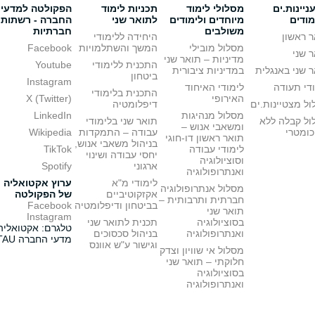
יינות.ים
מסלולי לימוד
תכניות לימוד
הפקולטה למדעי
מודים
מיוחדים ולימודים
לתואר שני
החברה - רשתות
משולבים
חברתיות
 ראשון
היחידה ללימודי
מסלול מובילי
המשך והשתלמויות
Facebook
 שני
מדיניות – תואר שני
התכנית ללימודי
Youtube
 שני באנגלית
במדיניות ציבורית
ביטחון
Instagram
די תעודה
לימודי האיחוד
התכנית בלימודי
האירופי
X (Twitter)
ל מצטיינות.ים
דיפלומטיה
מסלול מנהיגות
LinkedIn
ול קבלה ללא
תואר שני בלימודי
ומשאבי אנוש –
כומטרי
עבודה – התמקדות
Wikipedia
תואר ראשון דו-חוגי
בניהול משאבי אנוש,
לימודי עבודה
TikTok
יחסי עבודה ושינוי
וסוציולוגיה
ארגוני
Spotify
ואנתרופולוגיה
לימודי מ"א
ערוץ אקטואליה
מסלול אנתרופולוגיה
אקזקוטיביים
של הפקולטה
חברתית ותרבותית –
בביטחון ודיפלומטיה
Facebook
תואר שני
Instagram
בסוציולוגיה
תכנית לתואר שני
טלגרם: אקטואליה
ואנתרופולוגיה
בניהול סכסוכים
מדעי החברה TAU
וגישור ע"ש אוונס
מסלול אי שוויון וצדק
חלוקתי – תואר שני
בסוציולוגיה
ואנתרופולוגיה