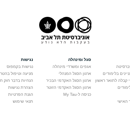
סגל ומינהלה
נגישות
יברסיטה
אגפים ומשרדי מינהלה
נגישות בקמפוס
יינים בלימודים
ארגון הסגל המנהלי
מניעה וטיפול בהטר
י קבלה לתואר ראשון
ארגון הסגל האקדמי הבכיר
הנחיות בדבר חוק ח
ימודים
ארגון הסגל האקדמי הזוטר
הצהרת נגישות
כניסה ל-My Tau
הגנת הפרטיות
 האישי
תנאי שימוש