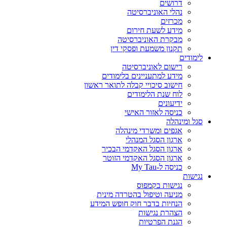
דרושים
נהלי האוניברסיטה
מכרזים
מידע לשעת חירום
מבקרת האוניברסיטה
תקנון משמעת ופסקי דין
לימודים
רישום לאוניברסיטה
מידע למתעניינים בלימודים
חישוב סיכויי קבלה לתואר ראשון
לוח שנת הלימודים
ידיעונים
כניסה לאזור האישי
סגל ומינהלה
אגפים ומשרדי מינהלה
ארגון הסגל המנהלי
ארגון הסגל האקדמי הבכיר
ארגון הסגל האקדמי הזוטר
כניסה ל-My Tau
נגישות
נגישות בקמפוס
מניעה וטיפול בהטרדה מינית
הנחיות בדבר חוק חופש המידע
הצהרת נגישות
הגנת הפרטיות