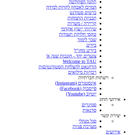
תקנון הפקולטה
המרכז לאבחון לקויות למידה
כרטיס סטודנט
תכניות התמחות
קריירה / משרות
שירותי ייעוץ אקדמי
טקסי חלוקת תעודות
שכר לימוד
בידינג
בידינג מחו"ל
צועדים יחד - חונכות שנה א'
Welcome to TAU
הדקנאט להצלחת הסטודנטיםות
רכזי/ות מילואים
רשתות חברתיות
אינסטגרם (Instagram)
פייסבוק (Facebook)
יוטיוב (Youtube)
אירועי החוג
סמינרים
סדנאות
יצירת קשר
סגל מנהלי
מערכת פניות
אירועים