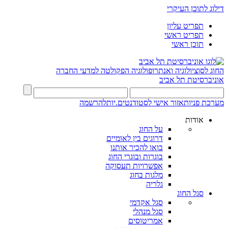
דילוג לתוכן העיקרי
תפריט עליון
תפריט ראשי
תוכן ראשי
החוג לסוציולוגיה ואנתרופולוגיה
הפקולטה למדעי החברה
אוניברסיטת תל אביב
מערכת פניות
אזור אישי לסטודנטים.יות
להרשמה
אודות
על החוג
דרוגים בין לאומיים
בואו להכיר אותנו
בוגרות ובוגרי החוג
אפשרויות תעסוקה
מלגות בחוג
גלריה
סגל החוג
סגל אקדמי
סגל מנהלי
אמריטוסים