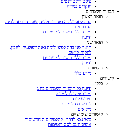
פוסט דוקטורנטים
חוקרים במדיה
תכניות הלימודים
תואר ראשון
החוג לסוציולוגיה ואנתרופולוגיה, שער הכניסה לבינה
החברתית
מידע כללי ורישום למועמדים
ידיעון
תואר שני
תואר שני בחוג לסוציולוגיה ואנתרופולוגיה, להבין,
לחקור וליישם
מידע כללי ורישום למועמדים
ידיעון
דוקטורט
מידע כללי
קישורים
כללי
ידיעון כל תוכניות הלימודים בחוג
מידע אישי לתלמיד.ה
חיפוש קורס
לוח שנת הלימודים
מילואים
קישורים שימושיים
בואו נצא לדרך - לתלמידיםות חדשיםות
אופיס חינם לסטודנטיםות