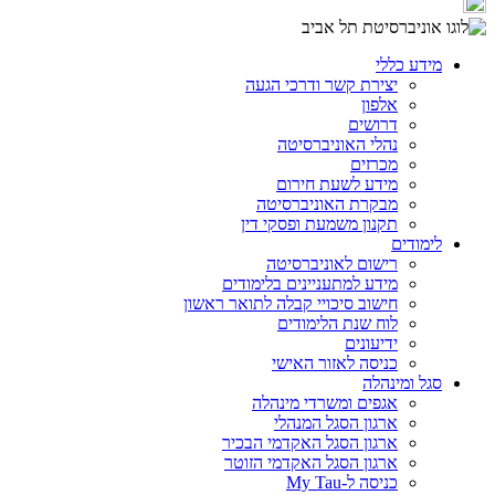
מידע כללי
יצירת קשר ודרכי הגעה
אלפון
דרושים
נהלי האוניברסיטה
מכרזים
מידע לשעת חירום
מבקרת האוניברסיטה
תקנון משמעת ופסקי דין
לימודים
רישום לאוניברסיטה
מידע למתעניינים בלימודים
חישוב סיכויי קבלה לתואר ראשון
לוח שנת הלימודים
ידיעונים
כניסה לאזור האישי
סגל ומינהלה
אגפים ומשרדי מינהלה
ארגון הסגל המנהלי
ארגון הסגל האקדמי הבכיר
ארגון הסגל האקדמי הזוטר
כניסה ל-My Tau