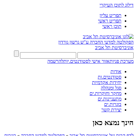
דילוג לתוכן העיקרי
תפריט עליון
תפריט ראשי
תוכן ראשי
הפקולטה למדעי החברה
ע"ש גרשון גורדון
אוניברסיטת תל אביב
מערכת פניות
אזור אישי לסטודנטים.יות
להרשמה
אודות
סטודנטים.ות
יחידות אקדמיות
סגל ומנהלה
מחקר וחוקרות.ים
מתעניינות.ים
בוגרות.ים
יצירת קשר
הינך נמצא כאן
לדף הבית של אוניברסיטת תל אביב
»
הפקולטה למדעי החברה
»
בוגרות