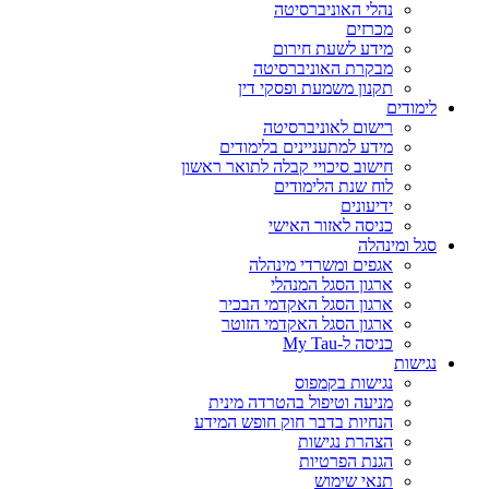
נהלי האוניברסיטה
מכרזים
מידע לשעת חירום
מבקרת האוניברסיטה
תקנון משמעת ופסקי דין
לימודים
רישום לאוניברסיטה
מידע למתעניינים בלימודים
חישוב סיכויי קבלה לתואר ראשון
לוח שנת הלימודים
ידיעונים
כניסה לאזור האישי
סגל ומינהלה
אגפים ומשרדי מינהלה
ארגון הסגל המנהלי
ארגון הסגל האקדמי הבכיר
ארגון הסגל האקדמי הזוטר
כניסה ל-My Tau
נגישות
נגישות בקמפוס
מניעה וטיפול בהטרדה מינית
הנחיות בדבר חוק חופש המידע
הצהרת נגישות
הגנת הפרטיות
תנאי שימוש