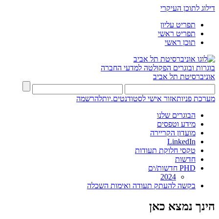
דילוג לתוכן העיקרי
תפריט עליון
תפריט ראשי
תוכן ראשי
בוגרות ובוגרים
הפקולטה למדעי החברה
אוניברסיטת תל אביב
מערכת פניות
אזור אישי לסטודנטים.יות
להרשמה
הבוגרים שלנו
מידע וטפסים
מועדון הקריירה
LinkedIn
טקסי חלוקת תעודות
חדשות
PHD חדשות/ים
2024
בקשה להעתק תעודה ואימות השכלה
הינך נמצא כאן