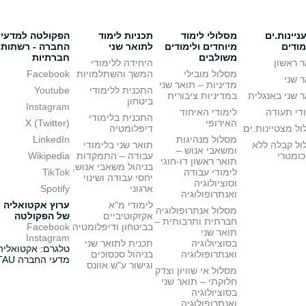
יינות.ים
מסלולי לימוד
תכניות לימוד
הפקולטה למדעי
מודים
מיוחדים ולימודים
לתואר שני
החברה - רשתות
משולבים
חברתיות
 ראשון
היחידה ללימודי
מסלול מובילי
המשך והשתלמויות
Facebook
 שני
מדיניות – תואר שני
התכנית ללימודי
Youtube
 שני באנגלית
במדיניות ציבורית
ביטחון
Instagram
די תעודה
לימודי האיחוד
התכנית בלימודי
האירופי
X (Twitter)
ל מצטיינות.ים
דיפלומטיה
מסלול מנהיגות
LinkedIn
ול קבלה ללא
תואר שני בלימודי
ומשאבי אנוש –
כומטרי
עבודה – התמקדות
Wikipedia
תואר ראשון דו-חוגי
בניהול משאבי אנוש,
לימודי עבודה
TikTok
יחסי עבודה ושינוי
וסוציולוגיה
ארגוני
Spotify
ואנתרופולוגיה
לימודי מ"א
ערוץ אקטואליה
מסלול אנתרופולוגיה
אקזקוטיביים
של הפקולטה
חברתית ותרבותית –
בביטחון ודיפלומטיה
Facebook
תואר שני
Instagram
בסוציולוגיה
תכנית לתואר שני
טלגרם: אקטואליה
ואנתרופולוגיה
בניהול סכסוכים
מדעי החברה TAU
וגישור ע"ש אוונס
מסלול אי שוויון וצדק
חלוקתי – תואר שני
בסוציולוגיה
ואנתרופולוגיה