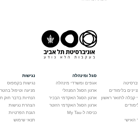
סגל ומינהלה
נגישות
יברסיטה
אגפים ומשרדי מינהלה
נגישות בקמפוס
יינים בלימודים
ארגון הסגל המנהלי
מניעה וטיפול בהטר
י קבלה לתואר ראשון
ארגון הסגל האקדמי הבכיר
הנחיות בדבר חוק ח
ימודים
ארגון הסגל האקדמי הזוטר
הצהרת נגישות
כניסה ל-My Tau
הגנת הפרטיות
 האישי
תנאי שימוש