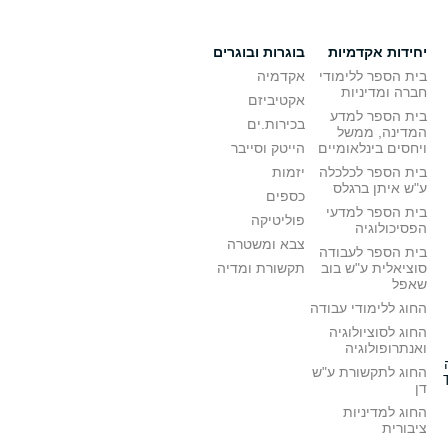
יחידות אקדמיות
בוגרות ובוגרים
בית הספר ללימודי
אקדמיה
חברה ומדיניות
אקטיביזם
בית הספר למדע
בכירות.ים
המדינה, ממשל
ויחסים בינלאומיים
הייטק וסייבר
בית הספר לכלכלה
יזמות
ע"ש איתן ברגלס
כספים
בית הספר למדעי
פוליטיקה
הפסיכולוגיה
צבא ומשטרה
בית הספר לעבודה
סוציאלית ע"ש בוב
תקשורת ומדיה
שאפל
החוג ללימודי עבודה
החוג לסוציולוגיה
ואנתרופולוגיה
החוג לתקשורת ע"ש
דן
החוג למדיניות
ציבורית