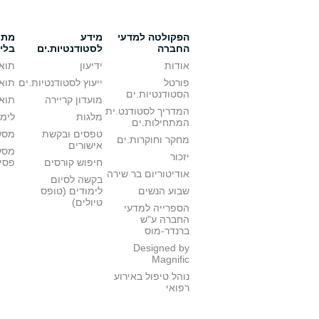
הפקולטה למדעי
מידע
מתענ
החברה
לסטודנטיות.ים
בלי
אודות
ידיעון
תואר
פורטל
ייעוץ לסטודנטיות.ים
תואר
הסטודנטיות.ים
מועדון קריירה
תואר
המדריך לסטודנט.ית
מלגות
לימו
המתחילות.ים
טפסים ובקשת
מסלו
מחקר וחוקרות.ים
אישורים
מסל
יזכור
חיפוש קורסים
פסי
אודיטוריום בר שירה
בקשה לסיום
שבוע הנשים
לימודים (טופס
טיולים)
הספרייה למדעי
החברה ע"ש
ברנדר-מוס
Designed by
Magnific
נוהל טיפול באירוע
רפואי