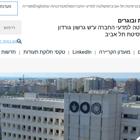
מערכת פ
יברסיטת תל-אביב
הפקולטה למדעי החברה
סגל
סטודנטיות.ים
English
ספרייה
 ובוגרים
חיפוש
טה למדעי החברה
ע"ש גרשון גורדון
סיטת תל אביב
חיפוש באתר ז
מועדון הקריירה
LinkedIn
טקסי חלוקת תעודות
חדשות
|
|
|
|