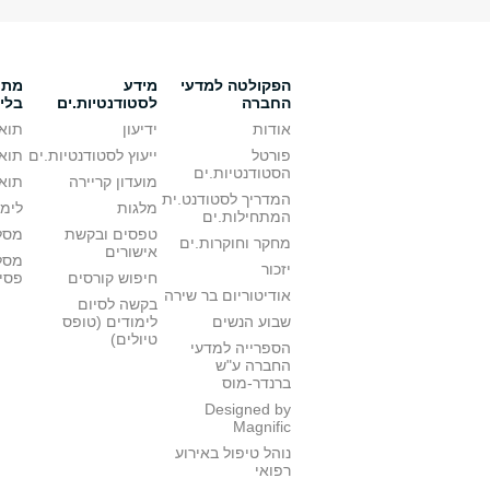
הפקולטה למדעי
מידע
מתענ
החברה
לסטודנטיות.ים
בלי
אודות
ידיעון
תואר
פורטל
ייעוץ לסטודנטיות.ים
תואר
הסטודנטיות.ים
מועדון קריירה
תואר
המדריך לסטודנט.ית
מלגות
לימו
המתחילות.ים
טפסים ובקשת
מסלו
מחקר וחוקרות.ים
אישורים
מסל
יזכור
חיפוש קורסים
פסי
אודיטוריום בר שירה
בקשה לסיום
שבוע הנשים
לימודים (טופס
טיולים)
הספרייה למדעי
החברה ע"ש
ברנדר-מוס
Designed by
Magnific
נוהל טיפול באירוע
רפואי