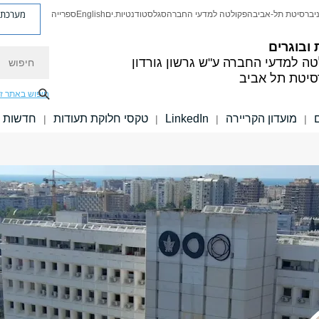
מערכת פ
יברסיטת תל-אביב
הפקולטה למדעי החברה
סגל
סטודנטיות.ים
English
ספרייה
 ובוגרים
חיפוש
טה למדעי החברה
ע"ש גרשון גורדון
סיטת תל אביב
חיפוש באתר ז
מועדון הקריירה
LinkedIn
טקסי חלוקת תעודות
חדשות
|
|
|
|