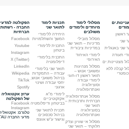
יינות.ים
מסלולי לימוד
תכניות לימוד
הפקולטה למדעי
מודים
מיוחדים ולימודים
לתואר שני
החברה - רשתות
משולבים
חברתיות
 ראשון
היחידה ללימודי
מסלול מובילי
המשך והשתלמויות
Facebook
 שני
מדיניות – תואר שני
התכנית ללימודי
Youtube
 שני באנגלית
במדיניות ציבורית
ביטחון
Instagram
די תעודה
לימודי האיחוד
התכנית בלימודי
האירופי
X (Twitter)
ל מצטיינות.ים
דיפלומטיה
מסלול מנהיגות
LinkedIn
ול קבלה ללא
תואר שני בלימודי
ומשאבי אנוש –
כומטרי
עבודה – התמקדות
Wikipedia
תואר ראשון דו-חוגי
בניהול משאבי אנוש,
לימודי עבודה
TikTok
יחסי עבודה ושינוי
וסוציולוגיה
ארגוני
Spotify
ואנתרופולוגיה
לימודי מ"א
ערוץ אקטואליה
מסלול אנתרופולוגיה
אקזקוטיביים
של הפקולטה
חברתית ותרבותית –
בביטחון ודיפלומטיה
Facebook
תואר שני
Instagram
בסוציולוגיה
תכנית לתואר שני
טלגרם: אקטואליה
ואנתרופולוגיה
בניהול סכסוכים
מדעי החברה TAU
וגישור ע"ש אוונס
מסלול אי שוויון וצדק
חלוקתי – תואר שני