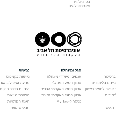
בסוציולוגיה
ואנתרופולוגיה
סגל ומינהלה
נגישות
יברסיטה
אגפים ומשרדי מינהלה
נגישות בקמפוס
יינים בלימודים
ארגון הסגל המנהלי
מניעה וטיפול בהטר
י קבלה לתואר ראשון
ארגון הסגל האקדמי הבכיר
הנחיות בדבר חוק ח
ימודים
ארגון הסגל האקדמי הזוטר
הצהרת נגישות
כניסה ל-My Tau
הגנת הפרטיות
 האישי
תנאי שימוש