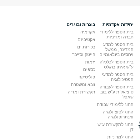
יחידות אקדמיות
בוגרות ובוגרים
בית הספר ללימודי
אקדמיה
חברה ומדיניות
אקטיביזם
בית הספר למדע
בכירות.ים
המדינה, ממשל
ויחסים בינלאומיים
הייטק וסייבר
בית הספר לכלכלה
יזמות
ע"ש איתן ברגלס
כספים
בית הספר למדעי
פוליטיקה
הפסיכולוגיה
צבא ומשטרה
בית הספר לעבודה
סוציאלית ע"ש בוב
תקשורת ומדיה
שאפל
החוג ללימודי עבודה
החוג לסוציולוגיה
ואנתרופולוגיה
החוג לתקשורת ע"ש
דן
החוג למדיניות