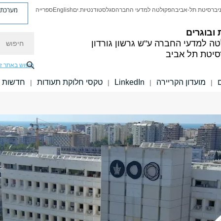
מערכת פ
יברסיטת תל-אביב
הפקולטה למדעי החברה
סגל
סטודנטיות.ים
English
ספרייה
 ובוגרים
חיפוש
טה למדעי החברה
ע"ש גרשון גורדון
סיטת תל אביב
חיפוש באתר ז
מועדון הקריירה
LinkedIn
טקסי חלוקת תעודות
חדשות
|
|
|
|