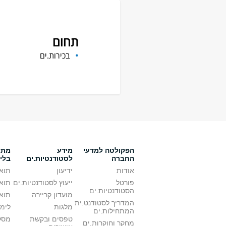
תחום
בכירות.ים
הפקולטה למדעי
מידע
מתענ
החברה
לסטודנטיות.ים
בלי
אודות
ידיעון
תואר
פורטל
ייעוץ לסטודנטיות.ים
תואר
הסטודנטיות.ים
מועדון קריירה
תואר
המדריך לסטודנט.ית
מלגות
לימו
המתחילות.ים
טפסים ובקשת
מסלו
מחקר וחוקרות.ים