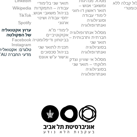
מסלול מנהיגות
LinkedIn
ול קבלה ללא
תואר שני בלימודי
ומשאבי אנוש –
כומטרי
עבודה – התמקדות
Wikipedia
תואר ראשון דו-חוגי
בניהול משאבי אנוש,
לימודי עבודה
TikTok
יחסי עבודה ושינוי
וסוציולוגיה
ארגוני
Spotify
ואנתרופולוגיה
לימודי מ"א
ערוץ אקטואליה
מסלול אנתרופולוגיה
אקזקוטיביים
של הפקולטה
חברתית ותרבותית –
בביטחון ודיפלומטיה
Facebook
תואר שני
Instagram
בסוציולוגיה
תכנית לתואר שני
טלגרם: אקטואליה
ואנתרופולוגיה
בניהול סכסוכים
מדעי החברה TAU
וגישור ע"ש אוונס
מסלול אי שוויון וצדק
חלוקתי – תואר שני
בסוציולוגיה
ואנתרופולוגיה