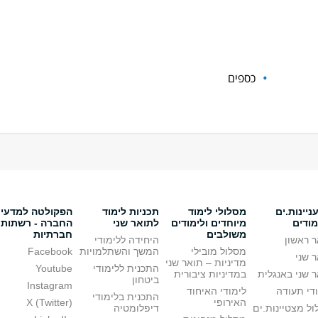
כספים
יינות.ים
מסלולי לימוד
תכניות לימוד
הפקולטה למדעי
מודים
מיוחדים ולימודים
לתואר שני
החברה - רשתות
משולבים
חברתיות
 ראשון
היחידה ללימודי
מסלול מובילי
המשך והשתלמויות
Facebook
 שני
מדיניות – תואר שני
התכנית ללימודי
Youtube
 שני באנגלית
במדיניות ציבורית
ביטחון
Instagram
די תעודה
לימודי האיחוד
התכנית בלימודי
האירופי
X (Twitter)
ל מצטיינות.ים
דיפלומטיה