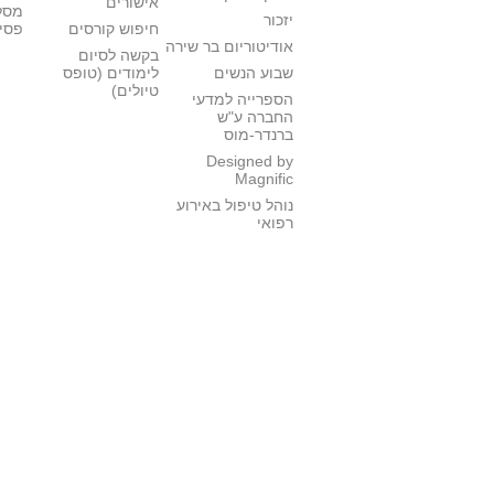
אישורים
מסל
יזכור
חיפוש קורסים
פסי
אודיטוריום בר שירה
בקשה לסיום
שבוע הנשים
לימודים (טופס
טיולים)
הספרייה למדעי
החברה ע"ש
ברנדר-מוס
Designed by
Magnific
נוהל טיפול באירוע
רפואי