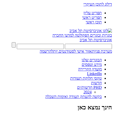
דילוג לתוכן העיקרי
תפריט עליון
תפריט ראשי
תוכן ראשי
בוגרות ובוגרים
הפקולטה למדעי החברה
אוניברסיטת תל אביב
מערכת פניות
אזור אישי לסטודנטים.יות
להרשמה
הבוגרים שלנו
מידע וטפסים
מועדון הקריירה
LinkedIn
טקסי חלוקת תעודות
חדשות
PHD חדשות/ים
2024
בקשה להעתק תעודה ואימות השכלה
הינך נמצא כאן