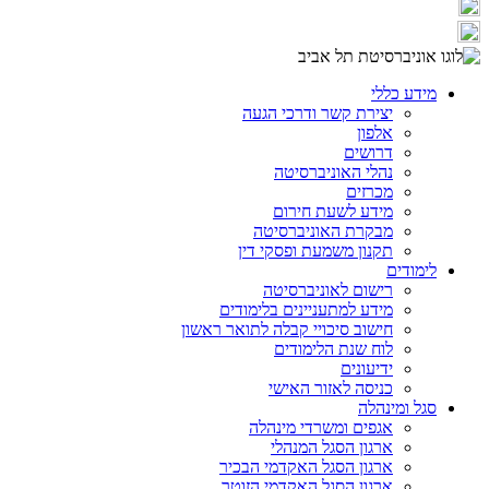
מידע כללי
יצירת קשר ודרכי הגעה
אלפון
דרושים
נהלי האוניברסיטה
מכרזים
מידע לשעת חירום
מבקרת האוניברסיטה
תקנון משמעת ופסקי דין
לימודים
רישום לאוניברסיטה
מידע למתעניינים בלימודים
חישוב סיכויי קבלה לתואר ראשון
לוח שנת הלימודים
ידיעונים
כניסה לאזור האישי
סגל ומינהלה
אגפים ומשרדי מינהלה
ארגון הסגל המנהלי
ארגון הסגל האקדמי הבכיר
ארגון הסגל האקדמי הזוטר