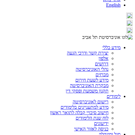
English
מידע כללי
יצירת קשר ודרכי הגעה
אלפון
דרושים
נהלי האוניברסיטה
מכרזים
מידע לשעת חירום
מבקרת האוניברסיטה
תקנון משמעת ופסקי דין
לימודים
רישום לאוניברסיטה
מידע למתעניינים בלימודים
חישוב סיכויי קבלה לתואר ראשון
לוח שנת הלימודים
ידיעונים
כניסה לאזור האישי
סגל ומינהלה