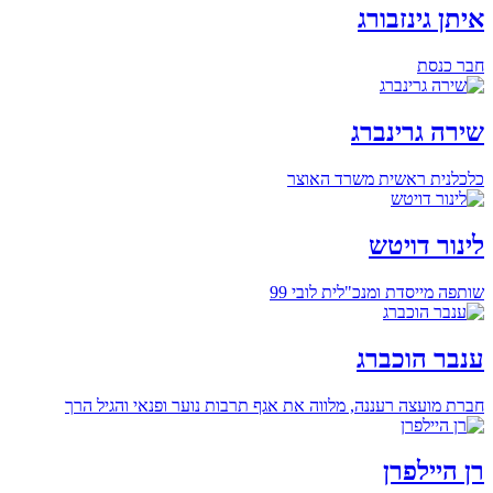
איתן גינזבורג
חבר כנסת
שירה גרינברג
כלכלנית ראשית משרד האוצר
לינור דויטש
שותפה מייסדת ומנכ"לית לובי 99
ענבר הוכברג
חברת מועצה רעננה, מלווה את אגף תרבות נוער ופנאי והגיל הרך
רן היילפרן