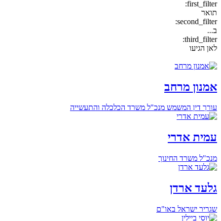
first_filter:
תואר
second_filter:
ב...
third_filter:
לאן הגיעו
אמנון מרחב
עורך דין המשמש מנכ"ל משרד הכלכלה והתעשייה
עמית אדרי
מנכ"ל משרד החינוך
גלעד ארדן
שגריר ישראל באו"ם