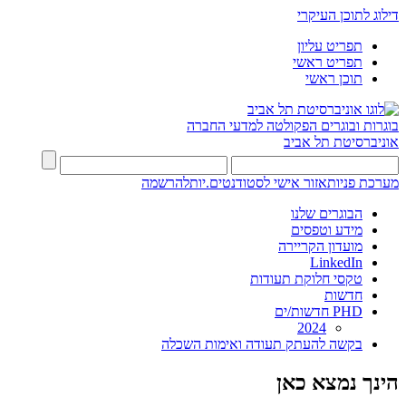
דילוג לתוכן העיקרי
תפריט עליון
תפריט ראשי
תוכן ראשי
בוגרות ובוגרים
הפקולטה למדעי החברה
אוניברסיטת תל אביב
מערכת פניות
אזור אישי לסטודנטים.יות
להרשמה
הבוגרים שלנו
מידע וטפסים
מועדון הקריירה
LinkedIn
טקסי חלוקת תעודות
חדשות
PHD חדשות/ים
2024
בקשה להעתק תעודה ואימות השכלה
הינך נמצא כאן