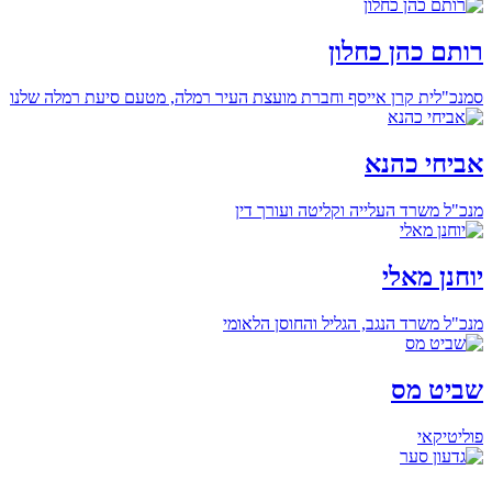
רותם כהן כחלון
סמנכ"לית קרן אייסף וחברת מועצת העיר רמלה, מטעם סיעת רמלה שלנו
אביחי כהנא
מנכ"ל משרד העלייה וקליטה ועורך דין
יוחנן מאלי
מנכ"ל משרד הנגב, הגליל והחוסן הלאומי
שביט מס
פוליטיקאי