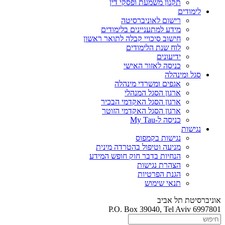
תקנון משמעת ופסקי דין
לימודים
רישום לאוניברסיטה
מידע למתעניינים בלימודים
חישוב סיכויי קבלה לתואר ראשון
לוח שנת הלימודים
ידיעונים
כניסה לאזור האישי
סגל ומינהלה
אגפים ומשרדי מינהלה
ארגון הסגל המנהלי
ארגון הסגל האקדמי הבכיר
ארגון הסגל האקדמי הזוטר
כניסה ל-My Tau
נגישות
נגישות בקמפוס
מניעה וטיפול בהטרדה מינית
הנחיות בדבר חוק חופש המידע
הצהרת נגישות
הגנת הפרטיות
תנאי שימוש
אוניברסיטת תל אביב
P.O. Box 39040, Tel Aviv 6997801