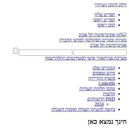
דילוג לתוכן העיקרי
תפריט עליון
תפריט ראשי
תוכן ראשי
בוגרות ובוגרים
הפקולטה למדעי החברה
אוניברסיטת תל אביב
מערכת פניות
אזור אישי לסטודנטים.יות
להרשמה
הבוגרים שלנו
מידע וטפסים
מועדון הקריירה
LinkedIn
טקסי חלוקת תעודות
חדשות
PHD חדשות/ים
2024
בקשה להעתק תעודה ואימות השכלה
הינך נמצא כאן