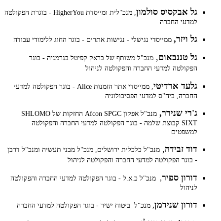
גל אבקסיס סולמון
, מנכ"לית ומייסדת HigherYou - בוגרת הפקולטה
למדעי החברה
גל ויזר,
ממייסדי נגישלי - נגישות אתרים - בוגר החוג ללימודי עבודה
גל טננבאום
,
מנכ"ל משותף של בראק קפיטל בגרמניה - בוגר
הפקולטה למדעי החברה והפקולטה לניהול
גלעד ארדיטי
, ממייסדי אתר הזמנות Alice - בוגר הפקולטה למדעי
החברה, ביה"ס למדעי הפסיכולוגיה
ג'רי שנירר,
מנכ"ל אפקון Afcon SPGC החזקות של SHLOMO
SIXT קבוצת שלמה - בוגר הפקולטה למדעי החברה והפקולטה
למשפטים
דוד זבידה
,
מנכ"ל כלכלית ירושלים, מנכ"ל מבני תעשיה ומנכ"ל דרבן
- בוגר הפקולטה למדעי החברה והפקולטה לניהול
דורון ספיר
,
מנכ"ל כ.א.ל - בוגר הפקולטה למדעי החברה והפקולטה
לניהול
דורון שנידמן
,
מנכ"ל ביטוח ישיר - בוגר הפקולטה למדעי החברה