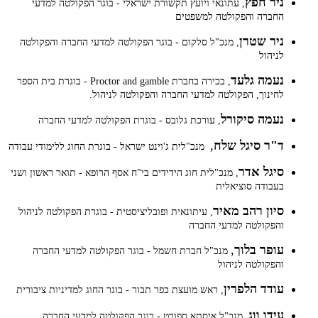
ניר חפץ
, עתונאי ויועץ תקשורת ישראלי - בוגר הפקולטה למדעי
החברה והפקולטה למשפטים
ניר שטרן
, מנכ"ל סלקום - בוגר הפקולטה למדעי החברה והפקולטה
לניהול
נעמה גלעד
, בכירה בחברת Proctor and gamble - בוגרת בית הספר
לחינוך, הפקולטה למדעי החברה והפקולטה לניהול.
נעמה סיקורל
, עורכת גלובס - בוגרת הפקולטה למדעי החברה
ד"ר סיגל שלח
,
מנכ"לית ג'וינט ישראל - בוגרת החוג ללימודי עבודה
סיגל אדר
, מנכ"לית חוג הידידים בי"ח אסף הרופא - תואר ראשון ושני
בעבודה סוציאלית
סיון רהב מאיר
, עיתונאית ופובליציסטית - בוגרת הפקולטה לניהול
והפקולטה למדעי החברה
עופר בלוך
,
מנכ"ל חברת חשמל - בוגר הפקולטה למדעי החברה
והפקולטה לניהול
עודד הלפרין
, ראש מועצת כפר תבור - בוגר החוג למדיניות ציבורית
עידו ווג
, מנכ"ל איסתא ספורט - בוגר הפקולטה למדעי החברה