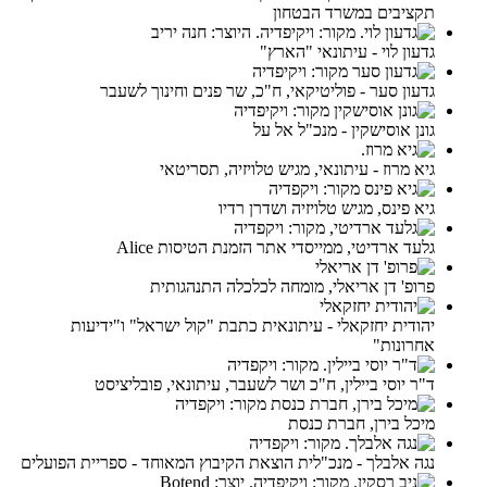
תקציבים במשרד הבטחון
גדעון לוי - עיתונאי "הארץ"
גדעון סער - פוליטיקאי, ח"כ, שר פנים וחינוך לשעבר
גונן אוסישקין - מנכ"ל אל על
גיא מרוז - עיתונאי, מגיש טלויזיה, תסריטאי
גיא פינס, מגיש טלויזיה ושדרן רדיו
גלעד ארדיטי, ממייסדי אתר הזמנת הטיסות Alice
פרופ' דן אריאלי, מומחה לכלכלה התנהגותית
יהודית יחזקאלי - עיתונאית כתבת "קול ישראל" ו"ידיעות
אחרונות"
ד"ר יוסי ביילין, ח"כ ושר לשעבר, עיתונאי, פובליציסט
מיכל בירן, חברת כנסת
נגה אלבלך - מנכ"לית הוצאת הקיבוץ המאוחד - ספריית הפועלים