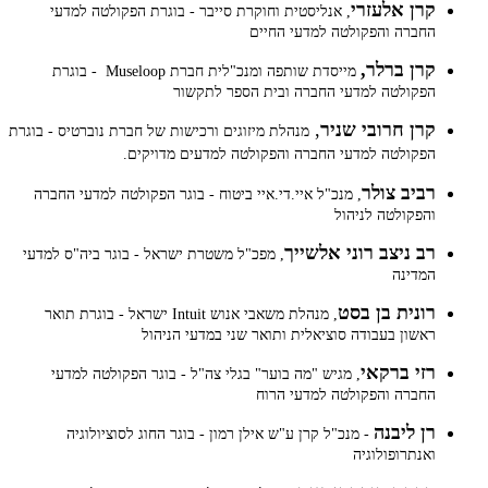
קרן אלעזרי
, אנליסטית וחוקרת סייבר - בוגרת הפקולטה למדעי
החברה והפקולטה למדעי החיים
קרן ברלר,
מייסדת שותפה ומנכ"לית חברת Museloop - בוגרת
הפקולטה למדעי החברה ובית הספר לתקשור
קרן חרובי שניר
,
מנהלת מיזוגים ורכישות של חברת נוברטיס - בוגרת
הפקולטה למדעי החברה והפקולטה למדעים מדויקים.
רביב צולר
, מנכ"ל איי.די.איי ביטוח - בוגר הפקולטה למדעי החברה
והפקולטה לניהול
רב ניצב רוני אלשייך
, מפכ"ל משטרת ישראל - בוגר ביה"ס למדעי
המדינה
רונית בן בסט
, מנהלת משאבי אנוש Intuit ישראל - בוגרת תואר
ראשון בעבודה סוציאלית ותואר שני במדעי הניהול
רזי ברקאי
, מגיש "מה בוער" בגלי צה"ל - בוגר הפקולטה למדעי
החברה והפקולטה למדעי הרוח
רן ליבנה
- מנכ"ל קרן ע"ש אילן רמון - בוגר החוג לסוציולוגיה
ואנתרופולוגיה