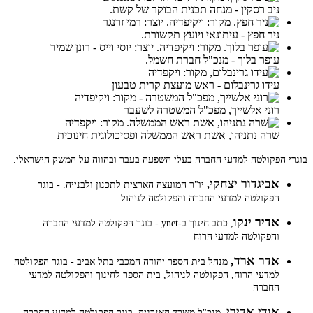
ניב רסקין - מנחה תכנית הבוקר של קשת.
ניר חפץ - עיתונאי ויועץ תקשורת.
עופר בלוך - מנכ"ל חברת חשמל.
עידו גרינבלום - ראש מועצת קרית טבעון
רוני אלשייך, מפכ"ל המשטרה לשעבר
שרה נתניהו, אשת ראש הממשלה ופסיכולוגית חינוכית
בוגרי הפקולטה למדעי החברה בעלי השפעה בעבר ובהווה על המשק הישראלי.
אביגדור יצחקי
,
יו"ר המועצה הארצית לתכנון ולבנייה. - בוגר
הפקולטה למדעי החברה והפקולטה לניהול
אדיר ינקו
, כתב חינוך ב-ynet - בוגר הפקולטה למדעי החברה
והפקולטה למדעי הרוח
אדר ארד,
מנהל בית הספר יהודה המכבי בתל אביב - בוגר הפקולטה
למדעי הרוח, הפקולטה לניהול, בית הספר לחינוך והפקולטה למדעי
החברה
אודי אדירי
, מנכ"ל משרד האנרגיה, בוגר הפקולטה למדעי החברה