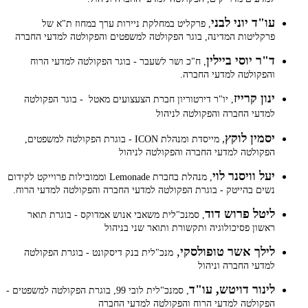
עו"ד יוני לבני
, פרקליט במחלקת ניירות ערך במחוז ת"א של
פרקליטות המדינה, בוגר הפקולטה למשפטים והפקולטה למדעי החברה
ד"ר יוסי ביילין
, ח"כ ושר לשעבר - בוגר הפקולטה למדעי הרוח
והפקולטה למדעי החברה.
ינון קרייז
, יו"ר דירטוריון חברת הצעצועים מאטל - בוגר הפקולטה
למדעי החברה והפקולטה לניהול
יסמין לוקץ
,
מייסדת ומנהלת ICON - בוגרת הפקולטה למשפטים,
הפקולטה למדעי החברה והפקולטה לניהול
יעל וויסנר לוי
, מנהלת בחברת Lemonade וממובילות פרוייקט לקידום
נשים בהייטק - בוגרת הפקולטה למדעי החברה והפקולטה למדעי הרוח.
ליטל פרוש דוד
, סמנכ"לית משאבי אנוש אמדוקס - בוגרת תואר
ראשון פסיכולוגיה ותקשורת ותואר שני בניהול
לילך אשר טופולסקי
,
מנכ"לית בנק דיסקונט - בוגרת הפקולטה
למדעי החברה וניהול
לינור דויטש, עו"ד
, סמנכ"לית לובי 99, בוגרת הפקולטה למשפטים -
הפקולטה למדעי הרוח והפקולטה למדעי החברה