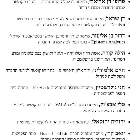
פרופ' דן אריאלי
, מומחה לכלכלה התנהגותית - בוגר הפקולטה
למדעי החברה ולמדעי הרוח
דן שראל
, מייסד שותף וסגן נשיא לענייני מוצר בחברת דמיסטו
Demisto
- בוגר הפקולטה למדעי החברה ולמדעי הרוח
דרור בן אליעזר
, מייסד שותף והמדען הראשי בסטראטפ הישראלי
Epistema Analytics - בוגר הפקולטה למדעי החברה
הילה קורח
, אשת רדיו וטלוויזיה - תואר ראשון בפסיכולוגיה ומדע
המדינה, תואר שני בדיפלומטיה.
חיים אלמוזלינו
, יו"ר אלון חיפושי גז - בוגר הפקולטה למדעי החברה
והפקולטה לניהול
חני גולדשטיין
, מייסדת שותפה ומנכ"לית Feezback
-
בוגרת בית
הספר לפסיכולוגיה
טלי אבצ'וק,
מייסדת ומנכל"ית VALA- בוגרת הפקולטה למדעי
החברה והפקולטה לניהול.
יהודית יחזקאלי
,
עיתונאית - בוגרת החוג לתקשורת פוליטית
יואב קרן,
מייסד ומנכ"ל חברת Brandshield Ltd - בוגר הפקולטה
למדעים מדוייקים, הפקולטה למדעי החברה וניהול.