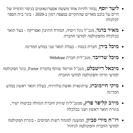
ליעד יוסף
, נבחר להיות אחד מששה אסטרונאוטים בניסוי הדמיה של
חיים על כוכב מאדים שהתקיים במצפה רמון ב-2020 - בוגר בית הספר
לכלכלה
מאיר ברנד
,
מנכ"ל גוגל רוסיה, המזרח התיכון ואפריקה - בעל תואר
בכלכלה מהפקולטה למדעי החברה.
מיכל בירן
, חברת כנסת - בעלת תואר שני במדע המדינה.
מיכל שרייבר
, מנכ"לית חברת Webdone
מיכאל רייטבלט
,
מנכ"ל ומייסד שותף בחברת Forter, בוגר הפקולטה
למדעי הרוח והפקולטה למדעי החברה
מיקי חיימוביץ
, עיתונאית ואשת טלוויזיה, בעלת תואר ראשון במדע
המדינה
מירב קליפר פרץ,
סמנכ"לית שיווק וחברת הנהלה בביטוח ישיר,
בוגרת תואר ראשון ושני בכלכלה
רו"ח מירי סביון
, המשנה למנהל רשות המיסים - בוגרת הפקולטה
למדעי החברה והפקולטה לניהול