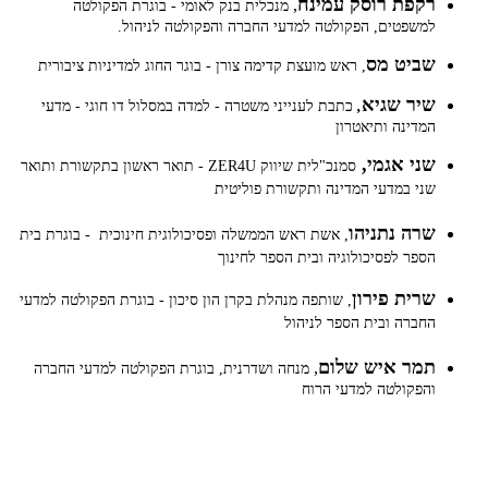
רקפת רוסק עמינח
,
מנכלית בנק לאומי - בוגרת הפקולטה
למשפטים, הפקולטה למדעי החברה והפקולטה לניהול.
שביט מס
, ראש מועצת קדימה צורן - בוגר החוג למדיניות ציבורית
שיר שגיא
,
כתבת לענייני משטרה - למדה במסלול דו חוגי - מדעי
המדינה ותיאטרון​​​
שני אגמי,
סמנכ"לית שיווק ZER4U - תואר ראשון בתקשורת ותואר
שני במדעי המדינה ותקשורת פוליטית
שרה נתניהו
, אשת ראש הממשלה ופסיכולוגית חינוכית - בוגרת בית
הספר לפסיכולוגיה ובית הספר לחינוך
שרית פירון
, שותפה מנהלת בקרן הון סיכון - בוגרת הפקולטה למדעי
החברה ובית הספר לניהול
תמר איש שלום
,
מנחה ושדרנית, בוגרת הפקולטה למדעי החברה
והפקולטה למדעי הרוח