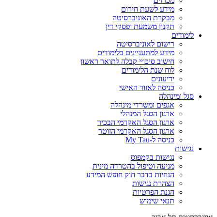
מכרזים
מידע לשעת חירום
מבקרת האוניברסיטה
תקנון משמעת ופסקי דין
לימודים
רישום לאוניברסיטה
מידע למתעניינים בלימודים
חישוב סיכויי קבלה לתואר ראשון
לוח שנת הלימודים
ידיעונים
כניסה לאזור האישי
סגל ומינהלה
אגפים ומשרדי מינהלה
ארגון הסגל המנהלי
ארגון הסגל האקדמי הבכיר
ארגון הסגל האקדמי הזוטר
כניסה ל-My Tau
נגישות
נגישות בקמפוס
מניעה וטיפול בהטרדה מינית
הנחיות בדבר חוק חופש המידע
הצהרת נגישות
הגנת הפרטיות
תנאי שימוש