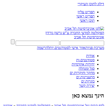
דילוג לתוכן העיקרי
תפריט עליון
תפריט ראשי
תוכן ראשי
הפקולטה למדעי החברה
ע"ש גרשון גורדון
אוניברסיטת תל אביב
מערכת פניות
אזור אישי לסטודנטים.יות
להרשמה
אודות
סטודנטים.ות
יחידות אקדמיות
סגל ומנהלה
מחקר וחוקרות.ים
מתעניינות.ים
בוגרות.ים
יצירת קשר
הינך נמצא כאן
לדף הבית של אוניברסיטת תל אביב
»
הפקולטה למדעי החברה
»
אירועי