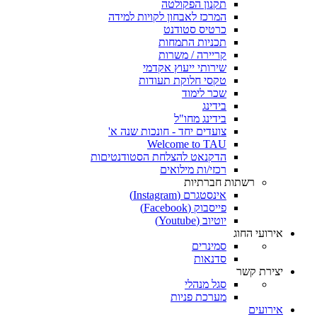
תקנון הפקולטה
המרכז לאבחון לקויות למידה
כרטיס סטודנט
תכניות התמחות
קריירה / משרות
שירותי ייעוץ אקדמי
טקסי חלוקת תעודות
שכר לימוד
בידינג
בידינג מחו"ל
צועדים יחד - חונכות שנה א'
Welcome to TAU
הדקנאט להצלחת הסטודנטיםות
רכזי/ות מילואים
רשתות חברתיות
אינסטגרם (Instagram)
פייסבוק (Facebook)
יוטיוב (Youtube)
אירועי החוג
סמינרים
סדנאות
יצירת קשר
סגל מנהלי
מערכת פניות
אירועים