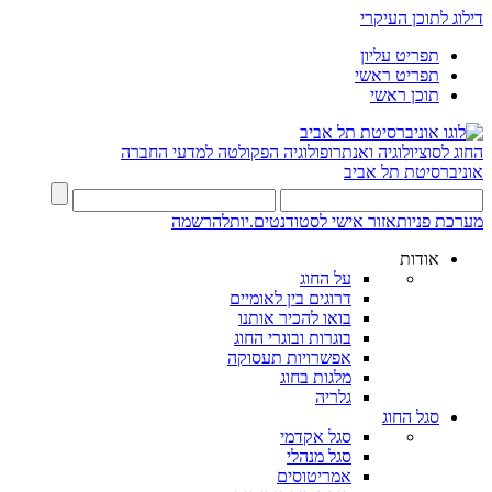
דילוג לתוכן העיקרי
תפריט עליון
תפריט ראשי
תוכן ראשי
החוג לסוציולוגיה ואנתרופולוגיה
הפקולטה למדעי החברה
אוניברסיטת תל אביב
מערכת פניות
אזור אישי לסטודנטים.יות
להרשמה
אודות
על החוג
דרוגים בין לאומיים
בואו להכיר אותנו
בוגרות ובוגרי החוג
אפשרויות תעסוקה
מלגות בחוג
גלריה
סגל החוג
סגל אקדמי
סגל מנהלי
אמריטוסים