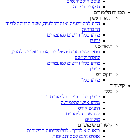
פוסט דוקטורנטים
חוקרים במדיה
תכניות הלימודים
תואר ראשון
החוג לסוציולוגיה ואנתרופולוגיה, שער הכניסה לבינה
החברתית
מידע כללי ורישום למועמדים
ידיעון
תואר שני
תואר שני בחוג לסוציולוגיה ואנתרופולוגיה, להבין,
לחקור וליישם
מידע כללי ורישום למועמדים
ידיעון
דוקטורט
מידע כללי
קישורים
כללי
ידיעון כל תוכניות הלימודים בחוג
מידע אישי לתלמיד.ה
חיפוש קורס
לוח שנת הלימודים
מילואים
קישורים שימושיים
בואו נצא לדרך - לתלמידיםות חדשיםות
אופיס חינם לסטודנטיםות