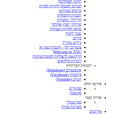
תקנון הפקולטה
המרכז לאבחון לקויות למידה
כרטיס סטודנט
תכניות התמחות
קריירה / משרות
שירותי ייעוץ אקדמי
טקסי חלוקת תעודות
שכר לימוד
בידינג
בידינג מחו"ל
צועדים יחד - חונכות שנה א'
Welcome to TAU
הדקנאט להצלחת הסטודנטיםות
רכזי/ות מילואים
רשתות חברתיות
אינסטגרם (Instagram)
פייסבוק (Facebook)
יוטיוב (Youtube)
אירועי החוג
סמינרים
סדנאות
יצירת קשר
סגל מנהלי
מערכת פניות
אירועים