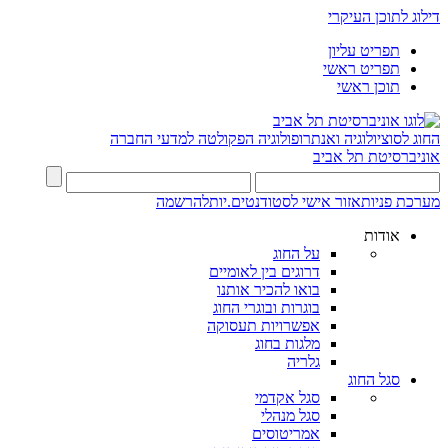
דילוג לתוכן העיקרי
תפריט עליון
תפריט ראשי
תוכן ראשי
החוג לסוציולוגיה ואנתרופולוגיה
הפקולטה למדעי החברה
אוניברסיטת תל אביב
מערכת פניות
אזור אישי לסטודנטים.יות
להרשמה
אודות
על החוג
דרוגים בין לאומיים
בואו להכיר אותנו
בוגרות ובוגרי החוג
אפשרויות תעסוקה
מלגות בחוג
גלריה
סגל החוג
סגל אקדמי
סגל מנהלי
אמריטוסים