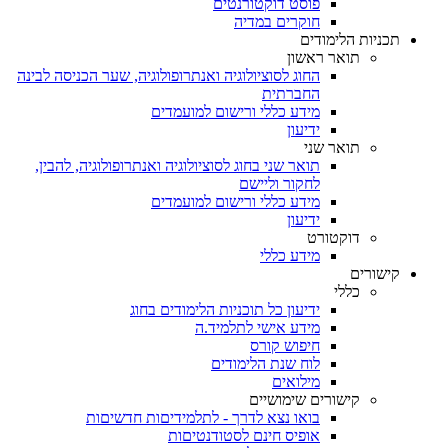
פוסט דוקטורנטים
חוקרים במדיה
תכניות הלימודים
תואר ראשון
החוג לסוציולוגיה ואנתרופולוגיה, שער הכניסה לבינה
החברתית
מידע כללי ורישום למועמדים
ידיעון
תואר שני
תואר שני בחוג לסוציולוגיה ואנתרופולוגיה, להבין,
לחקור וליישם
מידע כללי ורישום למועמדים
ידיעון
דוקטורט
מידע כללי
קישורים
כללי
ידיעון כל תוכניות הלימודים בחוג
מידע אישי לתלמיד.ה
חיפוש קורס
לוח שנת הלימודים
מילואים
קישורים שימושיים
בואו נצא לדרך - לתלמידיםות חדשיםות
אופיס חינם לסטודנטיםות