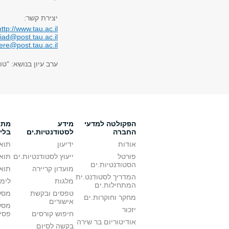
יצירת קשר:
http://www.tau.ac.il
biad@post.tau.ac.il
ere@post.tau.ac.il
ערב עיון בנושא: "ט
הפקולטה למדעי
מידע
מתענ
החברה
לסטודנטיות.ים
בלי
אודות
ידיעון
תואר
פורטל
ייעוץ לסטודנטיות.ים
תואר
הסטודנטיות.ים
מועדון קריירה
תואר
המדריך לסטודנט.ית
מלגות
לימו
המתחילות.ים
טפסים ובקשת
מסלו
מחקר וחוקרות.ים
אישורים
מסל
יזכור
חיפוש קורסים
פסי
אודיטוריום בר שירה
בקשה לסיום