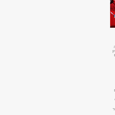
ה
ן
ם
ר