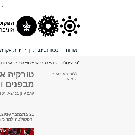
תוכן
תפריט
אונ
עליון
ראשי
הפקול
אוניבר
אודות
סטודנטים.ות
יחידות אקדמי
|
|
הינך נמצא כאן
>
הפקולטה למדעי החברה
>
אירועי הפקולטה
> טורק
טורקיה אח
ללוח האירועים
המלא
מבפנים ו
ערב עיון בנושא: "ט
21 בדצמבר 2016, 17:00 - 19:00
הפקולטה למדעי החב