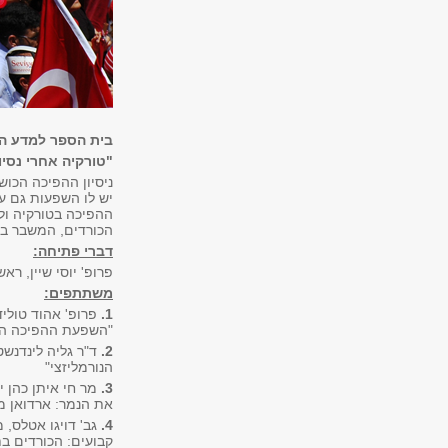
בית הספר למדע המ
"טורקיה אחרי נסיו
יש לו השפעות גם על
ההפיכה בטורקיה ול
הכורדים, המשבר בס
דברי פתיחה:
פרופ' יוסי שיין, ר
משתתפים:
1.
פרופ' אהוד טולי
"השפעת ההפיכה הכו
2.
הנורמליזצי"
3.
מר חי איתן כהן י
את הנמר: ארדואן מ
4.
גב' דויגו אטלס, 
קבועים: הכורדים 