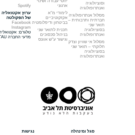
יחסי עבודה ושינוי
וסוציולוגיה
ארגוני
Spotify
ואנתרופולוגיה
לימודי מ"א
ערוץ אקטואליה
מסלול אנתרופולוגיה
אקזקוטיביים
של הפקולטה
חברתית ותרבותית –
בביטחון ודיפלומטיה
Facebook
תואר שני
Instagram
בסוציולוגיה
תכנית לתואר שני
טלגרם: אקטואליה
ואנתרופולוגיה
בניהול סכסוכים
מדעי החברה TAU
וגישור ע"ש אוונס
מסלול אי שוויון וצדק
חלוקתי – תואר שני
בסוציולוגיה
ואנתרופולוגיה
סגל ומינהלה
נגישות