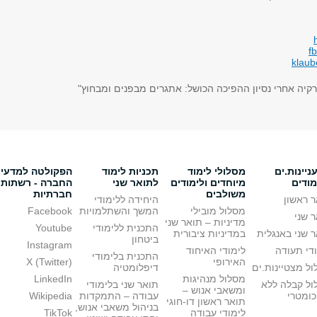
f
klaub
ורקיה אחרי נסיון ההפיכה הכושל: אתגרים מבפנים ומבחוץ"
יינות.ים
מסלולי לימוד
תכניות לימוד
הפקולטה למדעי
מודים
מיוחדים ולימודים
לתואר שני
החברה - רשתות
משולבים
חברתיות
 ראשון
היחידה ללימודי
מסלול מובילי
המשך והשתלמויות
Facebook
 שני
מדיניות – תואר שני
התכנית ללימודי
Youtube
 שני באנגלית
במדיניות ציבורית
ביטחון
Instagram
די תעודה
לימודי האיחוד
התכנית בלימודי
האירופי
X (Twitter)
ל מצטיינות.ים
דיפלומטיה
מסלול מנהיגות
LinkedIn
ול קבלה ללא
תואר שני בלימודי
ומשאבי אנוש –
כומטרי
עבודה – התמקדות
Wikipedia
תואר ראשון דו-חוגי
בניהול משאבי אנוש,
לימודי עבודה
TikTok