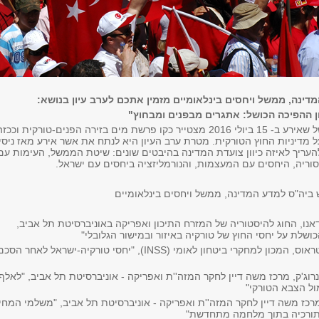
דינה, ממשל ויחסים בינלאומיים מזמין אתכם לערב עיון בנושא:
ן ההפיכה הכושל: אתגרים מבפנים ומבחוץ"
ניסיון ההפיכה הכושל שאירע ב- 15 ביולי 2016 מצטייר כקו פרשת מים בזירה הפנים-טורקית וככז
 מדיניות החוץ הטורקית. מטרת ערב העיון היא לנתח את אשר אירע מאז ניסיו
העריך לאיזה כיוון צועדת המדינה בהיבטים שונים: שיטת הממשל, העימות עם
וריה, היחסים עם המעצמות, והנורמליזציה ביחסים עם ישראל.
אש ביה"ס למדע המדינה, ממשל ויחסים בינלאומיים
דאנו, החוג להיסטוריה של המזרח התיכון ואפריקה באוניברסיטת תל אביב,
שלת על יחסי החוץ של טורקיה באיזור ובמישור הגלובלי"
ד"ר גליה לינדנשטראוס, המכון למחקרי ביטחון לאומי (INSS), "יחסי טורקיה-ישראל לאחר הסכ
נרוג'ק, מרכז משה דיין לחקר המזה''ת ואפריקה - אוניברסיטת תל אביב, "לאלף
ול הצבא הטורקי"
מרכז משה דיין לחקר המזה''ת ואפריקה - אוניברסיטת תל אביב, "משלמי המחי
בתורכיה בתוך מלחמה מתחדשת"