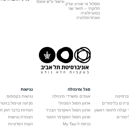
וגישור ע"ש אוונס
מסלול אי שוויון וצדק
חלוקתי – תואר שני
בסוציולוגיה
ואנתרופולוגיה
סגל ומינהלה
נגישות
יברסיטה
אגפים ומשרדי מינהלה
נגישות בקמפוס
יינים בלימודים
ארגון הסגל המנהלי
מניעה וטיפול בהטר
י קבלה לתואר ראשון
ארגון הסגל האקדמי הבכיר
הנחיות בדבר חוק ח
ימודים
ארגון הסגל האקדמי הזוטר
הצהרת נגישות
כניסה ל-My Tau
הגנת הפרטיות