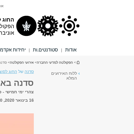
תוכן
תפריט
אונ
עליון
ראשי
החוג ל
הפקול
אוניבר
אודות
סטודנטים.ות
יחידות אקדמי
|
|
הינך נמצא כאן
>
הפקולטה למדעי החברה
>
אירועי הפקולטה
> סדנה
סדנה
של
החוג לסוצי
ללוח האירועים
המלא
סדנה באנ
צהרי ימי חמישי -
16 בינואר 2020, 14:00 - 16:00