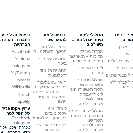
יינות.ים
מסלולי לימוד
תכניות לימוד
הפקולטה למדעי
מודים
מיוחדים ולימודים
לתואר שני
החברה - רשתות
משולבים
חברתיות
 ראשון
היחידה ללימודי
מסלול מובילי
המשך והשתלמויות
Facebook
 שני
מדיניות – תואר שני
התכנית ללימודי
Youtube
 שני באנגלית
במדיניות ציבורית
ביטחון
Instagram
די תעודה
לימודי האיחוד
התכנית בלימודי
האירופי
X (Twitter)
ל מצטיינות.ים
דיפלומטיה
מסלול מנהיגות
LinkedIn
ול קבלה ללא
תואר שני בלימודי
ומשאבי אנוש –
כומטרי
עבודה – התמקדות
Wikipedia
תואר ראשון דו-חוגי
בניהול משאבי אנוש,
לימודי עבודה
TikTok
יחסי עבודה ושינוי
וסוציולוגיה
ארגוני
Spotify
ואנתרופולוגיה
לימודי מ"א
ערוץ אקטואליה
מסלול אנתרופולוגיה
אקזקוטיביים
של הפקולטה
חברתית ותרבותית –
בביטחון ודיפלומטיה
Facebook
תואר שני
Instagram
בסוציולוגיה
תכנית לתואר שני
טלגרם: אקטואליה
ואנתרופולוגיה
בניהול סכסוכים
מדעי החברה TAU