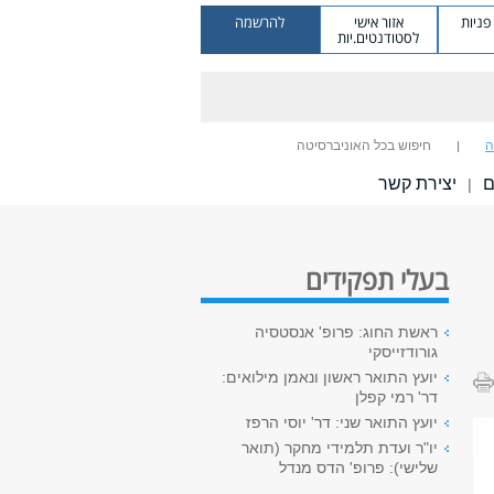
ניות
אזור אישי
להרשמה
לסטודנטים.יות
ה
חיפוש בכל האוניברסיטה
ם
יצירת קשר
|
בעלי תפקידים
ראשת החוג: פרופ' אנסטסיה
גורודזייסקי
יועץ התואר ראשון ונאמן מילואים:
דר' רמי קפלן
יועץ התואר שני: דר' יוסי הרפז
יו"ר ועדת תלמידי מחקר (תואר
שלישי): פרופ' הדס מנדל