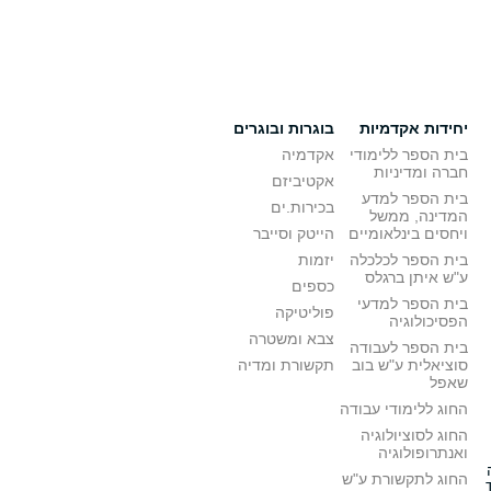
יחידות אקדמיות
בוגרות ובוגרים
בית הספר ללימודי
אקדמיה
חברה ומדיניות
אקטיביזם
בית הספר למדע
בכירות.ים
המדינה, ממשל
ויחסים בינלאומיים
הייטק וסייבר
בית הספר לכלכלה
יזמות
ע"ש איתן ברגלס
כספים
בית הספר למדעי
פוליטיקה
הפסיכולוגיה
צבא ומשטרה
בית הספר לעבודה
סוציאלית ע"ש בוב
תקשורת ומדיה
שאפל
החוג ללימודי עבודה
החוג לסוציולוגיה
ואנתרופולוגיה
החוג לתקשורת ע"ש