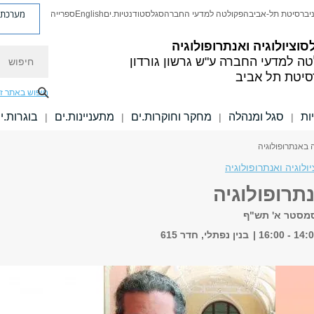
מערכת פ
יברסיטת תל-אביב
הפקולטה למדעי החברה
סגל
סטודנטיות.ים
English
ספרייה
סוציולוגיה ואנתרופולוגיה
חיפוש
טה למדעי החברה
ע"ש גרשון גורדון
סיטת תל אביב
חיפוש באתר ז
ות
סגל ומנהלה
מחקר וחוקרות.ים
מתעניינות.ים
בוגרות.י
|
|
|
|
 באנתרופולוגיה
ולוגיה ואנתרופולוגיה
תרופולוגיה
 סמסטר א' תש"ף
בנין נפתלי, חדר 615