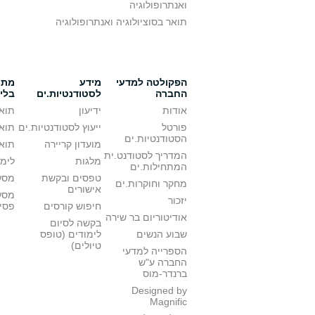
ואנתרופולוגיה
תואר בסוציולוגיה ואנתרופולוגיה
הפקולטה למדעי
מידע
מתענ
החברה
לסטודנטיות.ים
בלי
אודות
ידיעון
תואר
פורטל
ייעוץ לסטודנטיות.ים
תואר
הסטודנטיות.ים
מועדון קריירה
תואר
המדריך לסטודנט.ית
מלגות
לימו
המתחילות.ים
טפסים ובקשת
מסלו
מחקר וחוקרות.ים
אישורים
מסל
יזכור
חיפוש קורסים
פסי
אודיטוריום בר שירה
בקשה לסיום
שבוע הנשים
לימודים (טופס
טיולים)
הספרייה למדעי
החברה ע"ש
ברנדר-מוס
Designed by
Magnific