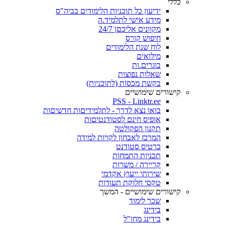
כללי
ידיעון כל תוכניות הלימודים בביה"ס
מידע אישי לתלמיד.ה
מקוונים אליכםן 24/7
חיפוש קורס
לוח שנת הלימודים
מילואים
בוגרים.ות
שאלות נפוצות
בקשת מכסות (לתוכניות)
קישורים שימושיים
PSS - Linktr.ee
בואו נצא לדרך - לתלמידיםות חדשיםות
אופיס חינם לסטודנטיםות
תקנון הפקולטה
המרכז לאבחון לקויות למידה
כרטיס סטודנט
תכניות התמחות
קריירה / משרות
שירותי ייעוץ אקדמי
טקסי חלוקת תעודות
קישורים שימושיים - המשך
שכר לימוד
בידינג
בידינג מחו"ל