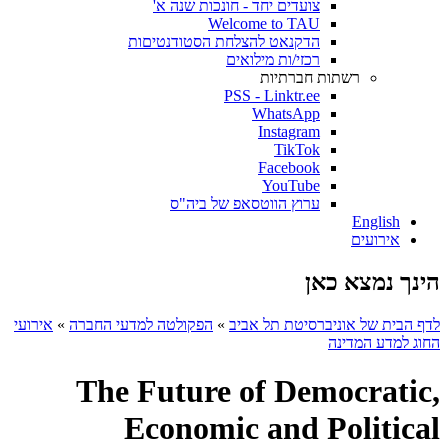
צועדים יחד - חונכות שנה א'
Welcome to TAU
הדקנאט להצלחת הסטודנטיםות
רכזי/ות מילואים
רשתות חברתיות
PSS - Linktr.ee
WhatsApp
Instagram
TikTok
Facebook
YouTube
ערוץ הווטסאפ של ביה"ס
English
אירועים
הינך נמצא כאן
לדף הבית של אוניברסיטת תל אביב
»
הפקולטה למדעי החברה
»
אירועי
החוג למדע המדינה
The Future of Democratic,
Economic and Political