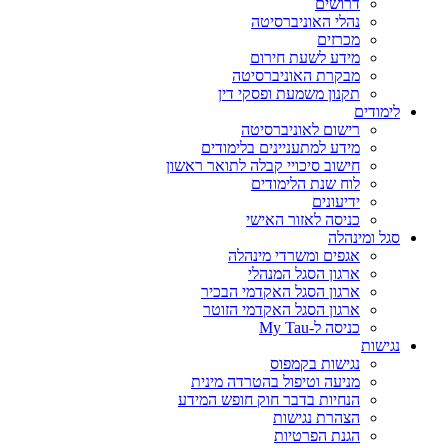
דרושים
נהלי האוניברסיטה
מכרזים
מידע לשעת חירום
מבקרת האוניברסיטה
תקנון משמעת ופסקי דין
לימודים
רישום לאוניברסיטה
מידע למתעניינים בלימודים
חישוב סיכויי קבלה לתואר ראשון
לוח שנת הלימודים
ידיעונים
כניסה לאזור האישי
סגל ומינהלה
אגפים ומשרדי מינהלה
ארגון הסגל המנהלי
ארגון הסגל האקדמי הבכיר
ארגון הסגל האקדמי הזוטר
כניסה ל-My Tau
נגישות
נגישות בקמפוס
מניעה וטיפול בהטרדה מינית
הנחיות בדבר חוק חופש המידע
הצהרת נגישות
הגנת הפרטיות