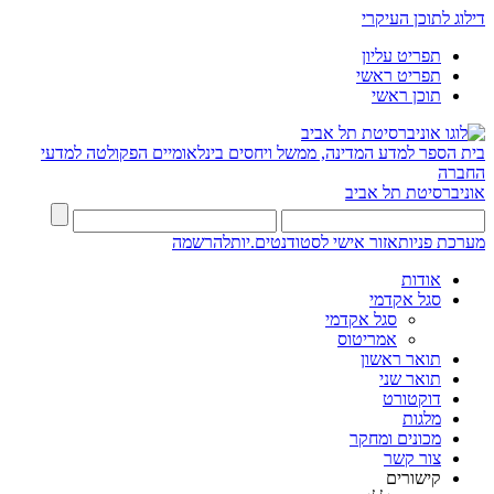
דילוג לתוכן העיקרי
תפריט עליון
תפריט ראשי
תוכן ראשי
בית הספר למדע המדינה, ממשל ויחסים בינלאומיים
הפקולטה למדעי
החברה
אוניברסיטת תל אביב
מערכת פניות
אזור אישי לסטודנטים.יות
להרשמה
אודות
סגל אקדמי
סגל אקדמי
אמריטוס
תואר ראשון
תואר שני
דוקטורט
מלגות
מכונים ומחקר
צור קשר
קישורים