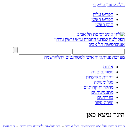
דילוג לתוכן העיקרי
תפריט עליון
תפריט ראשי
תוכן ראשי
הפקולטה למדעי החברה
ע"ש גרשון גורדון
אוניברסיטת תל אביב
מערכת פניות
אזור אישי לסטודנטים.יות
להרשמה
אודות
סטודנטים.ות
יחידות אקדמיות
סגל ומנהלה
מחקר וחוקרות.ים
מתעניינות.ים
בוגרות.ים
יצירת קשר
הינך נמצא כאן
לדף הבית של אוניברסיטת תל אביב
»
הפקולטה למדעי החברה
»
חדשות