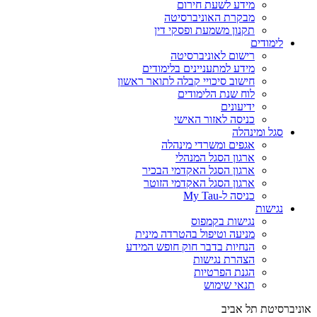
מידע לשעת חירום
מבקרת האוניברסיטה
תקנון משמעת ופסקי דין
לימודים
רישום לאוניברסיטה
מידע למתעניינים בלימודים
חישוב סיכויי קבלה לתואר ראשון
לוח שנת הלימודים
ידיעונים
כניסה לאזור האישי
סגל ומינהלה
אגפים ומשרדי מינהלה
ארגון הסגל המנהלי
ארגון הסגל האקדמי הבכיר
ארגון הסגל האקדמי הזוטר
כניסה ל-My Tau
נגישות
נגישות בקמפוס
מניעה וטיפול בהטרדה מינית
הנחיות בדבר חוק חופש המידע
הצהרת נגישות
הגנת הפרטיות
תנאי שימוש
אוניברסיטת תל אביב