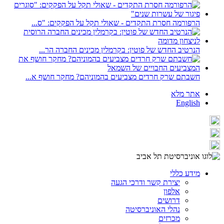
הרפורמה חסרת התקדים - שאולי תקל על הפקקים: "ס...
הנרטיב החדש של פוטין: בקרמלין מכינים החברה הר...
חשבתם שרק חרדים מצביעים בהמוניהם? מחקר חושף א...
אתר מלא
English
מידע כללי
יצירת קשר ודרכי הגעה
אלפון
דרושים
נהלי האוניברסיטה
מכרזים