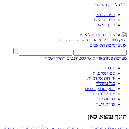
דילוג לתוכן העיקרי
תפריט עליון
תפריט ראשי
תוכן ראשי
הפקולטה למדעי החברה
ע"ש גרשון גורדון
אוניברסיטת תל אביב
מערכת פניות
אזור אישי לסטודנטים.יות
להרשמה
אודות
סטודנטים.ות
יחידות אקדמיות
סגל ומנהלה
מחקר וחוקרות.ים
מתעניינות.ים
בוגרות.ים
יצירת קשר
הינך נמצא כאן
לדף הבית של אוניברסיטת תל אביב
»
הפקולטה למדעי החברה
»
אירועי