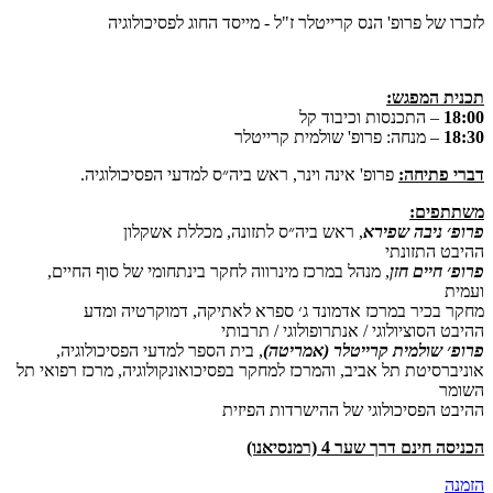
לזכרו של פרופ' הנס קרייטלר ז"ל - מייסד החוג לפסיכולוגיה
תכנית המפגש:
18:00
– התכנסות וכיבוד קל
18:30
– מנחה: פרופ' שולמית קרייטלר
דברי פתיחה:
פרופ' אינה וינר, ראש ביה״ס למדעי הפסיכולוגיה.
משתתפים:
פרופ׳ ניבה שפירא
, ראש ביה״ס לתזונה, מכללת אשקלון
ההיבט התזונתי
פרופ׳ חיים חזן
, מנהל במרכז מינרווה לחקר בינתחומי של סוף החיים,
ועמית
מחקר בכיר במרכז אדמונד ג׳ ספרא לאתיקה, דמוקרטיה ומדע
ההיבט הסוציולוגי / אנתרופולוגי / תרבותי
פרופ׳ שולמית קרייטלר (אמריטה)
, בית הספר למדעי הפסיכולוגיה,
אוניברסיטת תל אביב, והמרכז למחקר בפסיכואונקולוגיה, מרכז רפואי תל
השומר
ההיבט הפסיכולוגי של ההישרדות הפיזית
הכניסה חינם דרך שער 4 (רמנסיאנו)
הזמנה