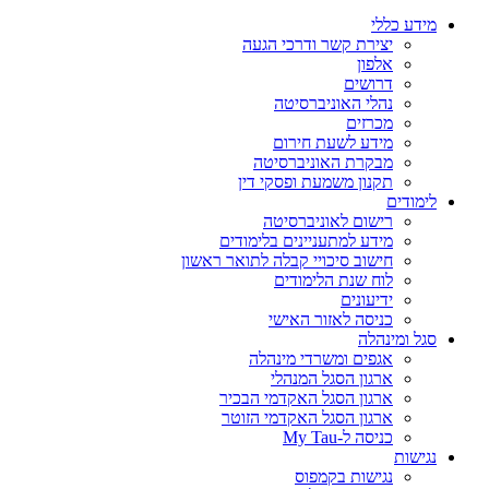
מידע כללי
יצירת קשר ודרכי הגעה
אלפון
דרושים
נהלי האוניברסיטה
מכרזים
מידע לשעת חירום
מבקרת האוניברסיטה
תקנון משמעת ופסקי דין
לימודים
רישום לאוניברסיטה
מידע למתעניינים בלימודים
חישוב סיכויי קבלה לתואר ראשון
לוח שנת הלימודים
ידיעונים
כניסה לאזור האישי
סגל ומינהלה
אגפים ומשרדי מינהלה
ארגון הסגל המנהלי
ארגון הסגל האקדמי הבכיר
ארגון הסגל האקדמי הזוטר
כניסה ל-My Tau
נגישות
נגישות בקמפוס