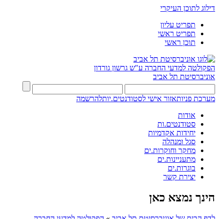
דילוג לתוכן העיקרי
תפריט עליון
תפריט ראשי
תוכן ראשי
הפקולטה למדעי החברה
ע"ש גרשון גורדון
אוניברסיטת תל אביב
מערכת פניות
אזור אישי לסטודנטים.יות
להרשמה
אודות
סטודנטים.ות
יחידות אקדמיות
סגל ומנהלה
מחקר וחוקרות.ים
מתעניינות.ים
בוגרות.ים
יצירת קשר
הינך נמצא כאן
לדף הבית של אוניברסיטת תל אביב
»
הפקולטה למדעי החברה