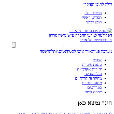
דילוג לתוכן העיקרי
תפריט עליון
תפריט ראשי
תוכן ראשי
הפקולטה למדעי החברה
ע"ש גרשון גורדון
אוניברסיטת תל אביב
מערכת פניות
אזור אישי לסטודנטים.יות
להרשמה
אודות
סטודנטים.ות
יחידות אקדמיות
סגל ומנהלה
מחקר וחוקרות.ים
מתעניינות.ים
בוגרות.ים
יצירת קשר
הינך נמצא כאן
לדף הבית של אוניברסיטת תל אביב
»
הפקולטה למדעי החברה