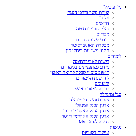
מידע כללי
יצירת קשר ודרכי הגעה
אלפון
דרושים
נהלי האוניברסיטה
מכרזים
מידע לשעת חירום
מבקרת האוניברסיטה
תקנון משמעת ופסקי דין
לימודים
רישום לאוניברסיטה
מידע למתעניינים בלימודים
חישוב סיכויי קבלה לתואר ראשון
לוח שנת הלימודים
ידיעונים
כניסה לאזור האישי
סגל ומינהלה
אגפים ומשרדי מינהלה
ארגון הסגל המנהלי
ארגון הסגל האקדמי הבכיר
ארגון הסגל האקדמי הזוטר
כניסה ל-My Tau
נגישות
נגישות בקמפוס