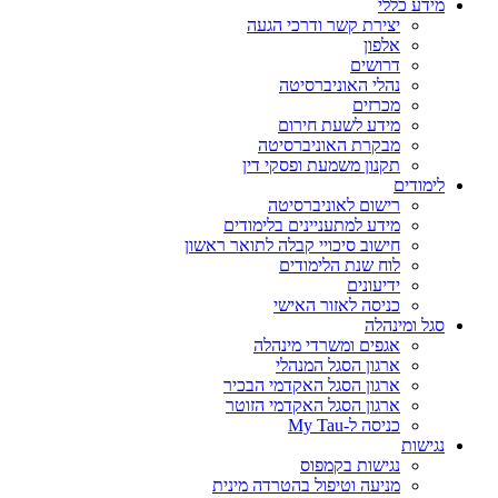
מידע כללי
יצירת קשר ודרכי הגעה
אלפון
דרושים
נהלי האוניברסיטה
מכרזים
מידע לשעת חירום
מבקרת האוניברסיטה
תקנון משמעת ופסקי דין
לימודים
רישום לאוניברסיטה
מידע למתעניינים בלימודים
חישוב סיכויי קבלה לתואר ראשון
לוח שנת הלימודים
ידיעונים
כניסה לאזור האישי
סגל ומינהלה
אגפים ומשרדי מינהלה
ארגון הסגל המנהלי
ארגון הסגל האקדמי הבכיר
ארגון הסגל האקדמי הזוטר
כניסה ל-My Tau
נגישות
נגישות בקמפוס
מניעה וטיפול בהטרדה מינית