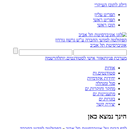
דילוג לתוכן העיקרי
תפריט עליון
תפריט ראשי
תוכן ראשי
הפקולטה למדעי החברה
ע"ש גרשון גורדון
אוניברסיטת תל אביב
מערכת פניות
אזור אישי לסטודנטים.יות
להרשמה
אודות
סטודנטים.ות
יחידות אקדמיות
סגל ומנהלה
מחקר וחוקרות.ים
מתעניינות.ים
בוגרות.ים
יצירת קשר
הינך נמצא כאן
לדף הבית של אוניברסיטת תל אביב
»
הפקולטה למדעי החברה