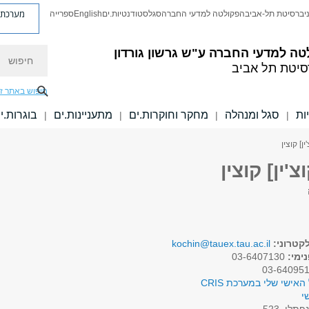
מערכת פ
יברסיטת תל-אביב
הפקולטה למדעי החברה
סגל
סטודנטיות.ים
English
ספרייה
חיפוש
טה למדעי החברה
ע"ש גרשון גורדון
סיטת תל אביב
חיפוש באתר ז
ות
סגל ומנהלה
מחקר וחוקרות.ים
מתעניינות.ים
בוגרות.י
|
|
|
|
ן] קוצין
'ין] קוצין
קטרוני:
kochin@tauex.tau.ac.il
ימי:
03-6407130
האישי שלי במערכת CRIS
י