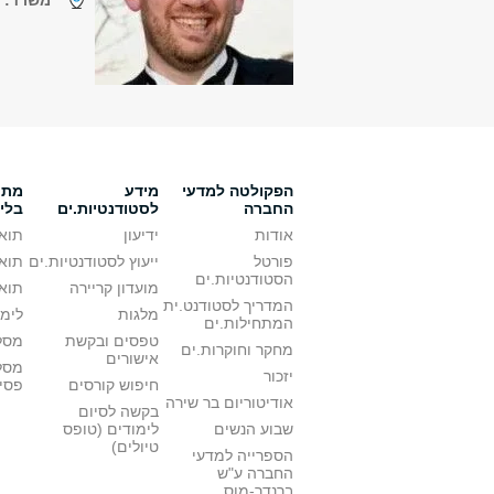
משרד:
נ
הפקולטה למדעי
מידע
מתענ
החברה
לסטודנטיות.ים
בלי
אודות
ידיעון
תואר
פורטל
ייעוץ לסטודנטיות.ים
תואר
הסטודנטיות.ים
מועדון קריירה
תואר
המדריך לסטודנט.ית
מלגות
לימו
המתחילות.ים
טפסים ובקשת
מסלו
מחקר וחוקרות.ים
אישורים
מסל
יזכור
חיפוש קורסים
פסי
אודיטוריום בר שירה
בקשה לסיום
שבוע הנשים
לימודים (טופס
טיולים)
הספרייה למדעי
החברה ע"ש
ברנדר-מוס