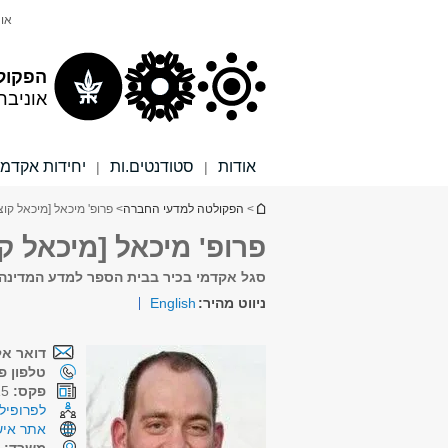
תוכן
תפריט
אונ
עליון
ראשי
הפקול
אוניבר
אודות
סטודנטים.ות
יחידות אקדמי
|
|
הינך נמצא כאן
>
הפקולטה למדעי החברה
> פרופ' מיכאל [מיכאל קוצ'י
פרופ' מיכאל [מיכאל קוצ
סגל אקדמי בכיר בבית הספר למדע המדינה
ניווט מהיר:
English
דואר אל
טלפון פנ
פקס:
03-6409515
לפרופיל 
אתר איש