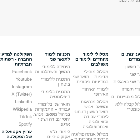
פתלי, 523
יינות.ים
מסלולי לימוד
תכניות לימוד
הפקולטה למדעי
מודים
מיוחדים ולימודים
לתואר שני
החברה - רשתות
משולבים
חברתיות
 ראשון
היחידה ללימודי
מסלול מובילי
המשך והשתלמויות
Facebook
 שני
מדיניות – תואר שני
התכנית ללימודי
Youtube
 שני באנגלית
במדיניות ציבורית
ביטחון
Instagram
די תעודה
לימודי האיחוד
התכנית בלימודי
האירופי
X (Twitter)
ל מצטיינות.ים
דיפלומטיה
מסלול מנהיגות
LinkedIn
ול קבלה ללא
תואר שני בלימודי
ומשאבי אנוש –
כומטרי
עבודה – התמקדות
Wikipedia
תואר ראשון דו-חוגי
בניהול משאבי אנוש,
לימודי עבודה
TikTok
יחסי עבודה ושינוי
וסוציולוגיה
ארגוני
Spotify
ואנתרופולוגיה
לימודי מ"א
ערוץ אקטואליה
מסלול אנתרופולוגיה
אקזקוטיביים
של הפקולטה
חברתית ותרבותית –