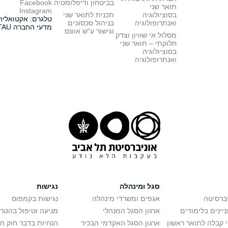
בביטחון ודיפלומטיה
Facebook
תואר שני
Instagram
בסוציולוגיה
תכנית לתואר שני
טלגרם: אקטואליה
ואנתרופולוגיה
בניהול סכסוכים
מדעי החברה TAU
וגישור ע"ש אוונס
מסלול אי שוויון וצדק
חלוקתי – תואר שני
בסוציולוגיה
ואנתרופולוגיה
סגל ומינהלה
נגישות
יברסיטה
אגפים ומשרדי מינהלה
נגישות בקמפוס
יינים בלימודים
ארגון הסגל המנהלי
מניעה וטיפול בהטר
י קבלה לתואר ראשון
ארגון הסגל האקדמי הבכיר
הנחיות בדבר חוק ח