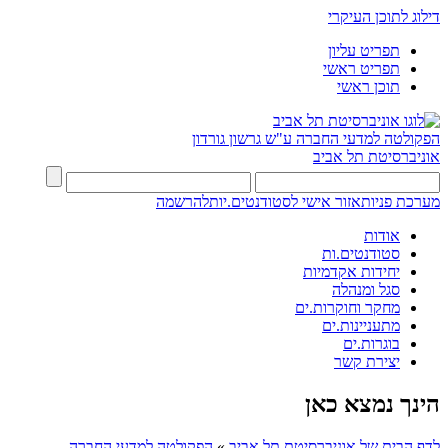
דילוג לתוכן העיקרי
תפריט עליון
תפריט ראשי
תוכן ראשי
הפקולטה למדעי החברה
ע"ש גרשון גורדון
אוניברסיטת תל אביב
מערכת פניות
אזור אישי לסטודנטים.יות
להרשמה
אודות
סטודנטים.ות
יחידות אקדמיות
סגל ומנהלה
מחקר וחוקרות.ים
מתעניינות.ים
בוגרות.ים
יצירת קשר
הינך נמצא כאן
לדף הבית של אוניברסיטת תל אביב
»
הפקולטה למדעי החברה