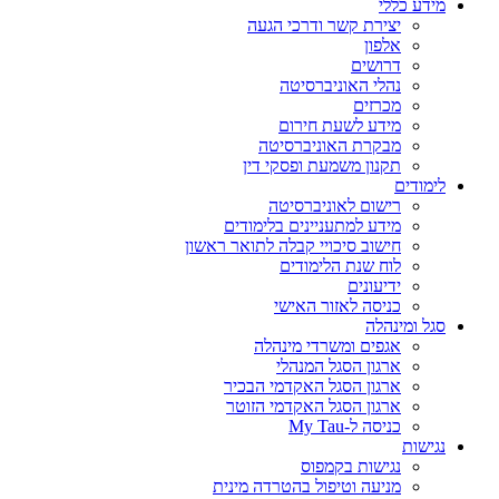
מידע כללי
יצירת קשר ודרכי הגעה
אלפון
דרושים
נהלי האוניברסיטה
מכרזים
מידע לשעת חירום
מבקרת האוניברסיטה
תקנון משמעת ופסקי דין
לימודים
רישום לאוניברסיטה
מידע למתעניינים בלימודים
חישוב סיכויי קבלה לתואר ראשון
לוח שנת הלימודים
ידיעונים
כניסה לאזור האישי
סגל ומינהלה
אגפים ומשרדי מינהלה
ארגון הסגל המנהלי
ארגון הסגל האקדמי הבכיר
ארגון הסגל האקדמי הזוטר
כניסה ל-My Tau
נגישות
נגישות בקמפוס
מניעה וטיפול בהטרדה מינית