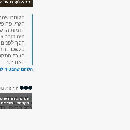
תת-אלוף דניאל הג
הלוחם שהבט
הגרי, פרופי
היה דובר צה
הפך לפנים 
בזירה התקש
האח יוני
הלוחם שהבטיח להפ
ידיעות נו
הנרטיב החדש של
בקרמלין מכינים 