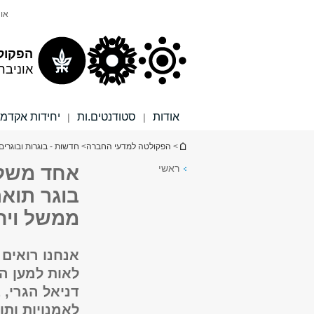
תוכן
תפריט
אונ
עליון
ראשי
הפקול
אוניבר
אודות
סטודנטים.ות
יחידות אקדמי
|
|
הינך נמצא כאן
>
הפקולטה למדעי החברה
>
חדשות - בוגרות ובוגרים
ראשי
אחד משלנו
בוגר תוא
ממשל ויח
אנחנו רואים 
לאות למען המ
דניאל הגרי,
לאמנויות ות