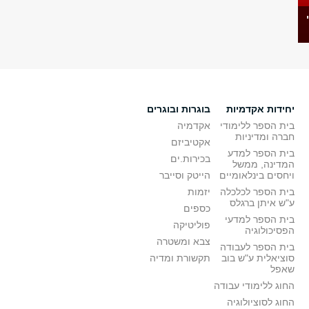
יחידות אקדמיות
בוגרות ובוגרים
בית הספר ללימודי
אקדמיה
חברה ומדיניות
אקטיביזם
בית הספר למדע
בכירות.ים
המדינה, ממשל
ויחסים בינלאומיים
הייטק וסייבר
בית הספר לכלכלה
יזמות
ע"ש איתן ברגלס
כספים
בית הספר למדעי
פוליטיקה
הפסיכולוגיה
צבא ומשטרה
בית הספר לעבודה
סוציאלית ע"ש בוב
תקשורת ומדיה
שאפל
החוג ללימודי עבודה
החוג לסוציולוגיה