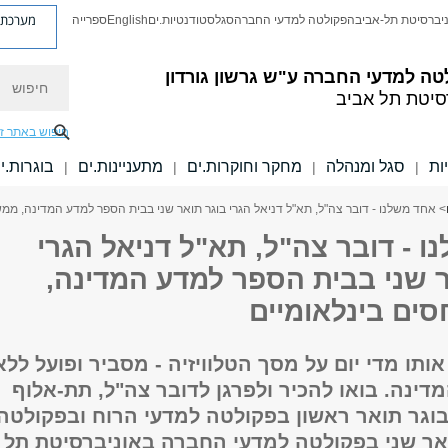
מערכת פ
יברסיטת תל-אביב
הפקולטה למדעי החברה
סגל
סטודנטיות.ים
English
ספרייה
חיפוש
טה למדעי החברה
ע"ש גרשון גורדון
סיטת תל אביב
חיפוש באתר ז
ות
סגל ומנהלה
מחקר וחוקרות.ים
מתעניינות.ים
בוגרות.י
|
|
|
|
> אחד משלנו - דובר צה"ל, תא"ל דניאל הגרי בוגר תואר שני בבית הספר למדע המדינה, ממש
 - דובר צה"ל, תא"ל דניאל הגרי
ר שני בבית הספר למדע המדינה,
סים בינלאומיים
אותו מדי יום על מסך הטלוויזיה - מסביר ופועל ללא
דינה. בואו להכיר ולפרגן לדובר צה"ל, תת-אלוף
 בוגר תואר ראשון בפקולטה למדעי הרוח ובפקולטה
ואר שני בפקולטה למדעי החברה באוניברסיטת תל