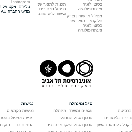
Instagram
בסוציולוגיה
תכנית לתואר שני
טלגרם: אקטואליה
ואנתרופולוגיה
בניהול סכסוכים
מדעי החברה TAU
וגישור ע"ש אוונס
מסלול אי שוויון וצדק
חלוקתי – תואר שני
בסוציולוגיה
ואנתרופולוגיה
סגל ומינהלה
נגישות
יברסיטה
אגפים ומשרדי מינהלה
נגישות בקמפוס
יינים בלימודים
ארגון הסגל המנהלי
מניעה וטיפול בהטר
י קבלה לתואר ראשון
ארגון הסגל האקדמי הבכיר
הנחיות בדבר חוק ח
ימודים
ארגון הסגל האקדמי הזוטר
הצהרת נגישות