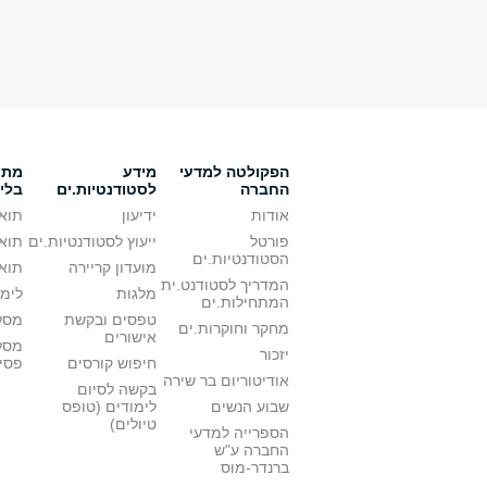
הפקולטה למדעי
מידע
מתענ
החברה
לסטודנטיות.ים
בלי
אודות
ידיעון
תואר
פורטל
ייעוץ לסטודנטיות.ים
תואר
הסטודנטיות.ים
מועדון קריירה
תואר
המדריך לסטודנט.ית
מלגות
לימו
המתחילות.ים
טפסים ובקשת
מסלו
מחקר וחוקרות.ים
אישורים
מסל
יזכור
חיפוש קורסים
פסי
אודיטוריום בר שירה
בקשה לסיום
שבוע הנשים
לימודים (טופס
טיולים)
הספרייה למדעי
החברה ע"ש
ברנדר-מוס