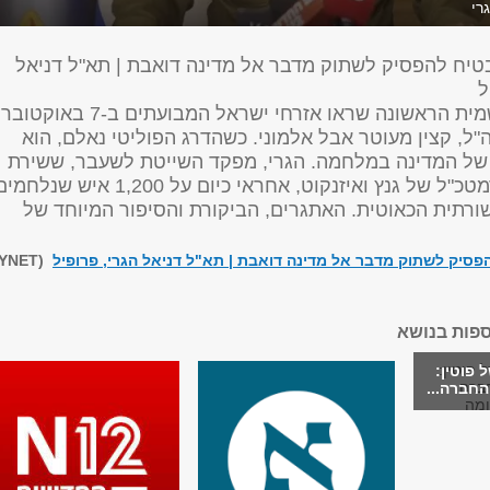
רי
יח להפסיק לשתוק מדבר אל מדינה דואבת | תא"ל דניאל
ל
הדמות הרשמית הראשונה שראו אזרחי ישראל המבועתים ב-7 באוקטובר
"ל, קצין מעוטר אבל אלמוני. כשהדרג הפוליטי נאלם, הוא
של המדינה במלחמה. הגרי, מפקד השייטת לשעבר, ששירת
בלשכות הרמטכ"ל של גנץ ואיזנקוט, אחראי כיום על 1,200 איש שנלחמ
ורתית הכאוטית. האתגרים, הביקורת והסיפור המיוחד של
סיק לשתוק מדבר אל מדינה דואבת | תא"ל דניאל הגרי, פרופיל
(YNET)
ספות בנושא
 פוטין:
החברה...