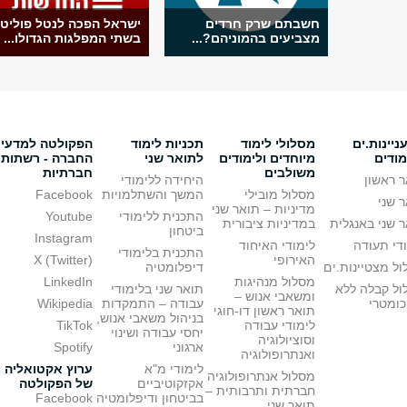
חשבתם שרק חרדים
ישראל הפכה לנטל פוליטי
מצביעים בהמוניהם?...
בשתי המפלגות הגדולו...
יינות.ים
מסלולי לימוד
תכניות לימוד
הפקולטה למדעי
מודים
מיוחדים ולימודים
לתואר שני
החברה - רשתות
משולבים
חברתיות
 ראשון
היחידה ללימודי
מסלול מובילי
המשך והשתלמויות
Facebook
 שני
מדיניות – תואר שני
התכנית ללימודי
Youtube
 שני באנגלית
במדיניות ציבורית
ביטחון
Instagram
די תעודה
לימודי האיחוד
התכנית בלימודי
האירופי
X (Twitter)
ל מצטיינות.ים
דיפלומטיה
מסלול מנהיגות
LinkedIn
ול קבלה ללא
תואר שני בלימודי
ומשאבי אנוש –
כומטרי
עבודה – התמקדות
Wikipedia
תואר ראשון דו-חוגי
בניהול משאבי אנוש,
לימודי עבודה
TikTok
יחסי עבודה ושינוי
וסוציולוגיה
ארגוני
Spotify
ואנתרופולוגיה
לימודי מ"א
ערוץ אקטואליה
מסלול אנתרופולוגיה
אקזקוטיביים
של הפקולטה
חברתית ותרבותית –
בביטחון ודיפלומטיה
Facebook
תואר שני