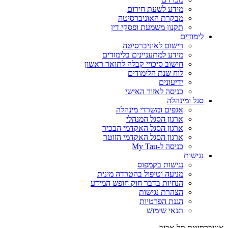
מידע לשעת חירום
מבקרת האוניברסיטה
תקנון משמעת ופסקי דין
לימודים
רישום לאוניברסיטה
מידע למתעניינים בלימודים
חישוב סיכויי קבלה לתואר ראשון
לוח שנת הלימודים
ידיעונים
כניסה לאזור האישי
סגל ומינהלה
אגפים ומשרדי מינהלה
ארגון הסגל המנהלי
ארגון הסגל האקדמי הבכיר
ארגון הסגל האקדמי הזוטר
כניסה ל-My Tau
נגישות
נגישות בקמפוס
מניעה וטיפול בהטרדה מינית
הנחיות בדבר חוק חופש המידע
הצהרת נגישות
הגנת הפרטיות
תנאי שימוש
אוניברסיטת תל אביב