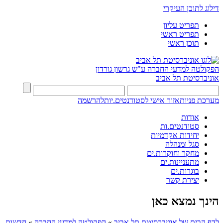
דילוג לתוכן העיקרי
תפריט עליון
תפריט ראשי
תוכן ראשי
הפקולטה למדעי החברה
ע"ש גרשון גורדון
אוניברסיטת תל אביב
מערכת פניות
אזור אישי לסטודנטים.יות
להרשמה
אודות
סטודנטים.ות
יחידות אקדמיות
סגל ומנהלה
מחקר וחוקרות.ים
מתעניינות.ים
בוגרות.ים
יצירת קשר
הינך נמצא כאן
לדף הבית של אוניברסיטת תל אביב
»
הפקולטה למדעי החברה
»
חדשות