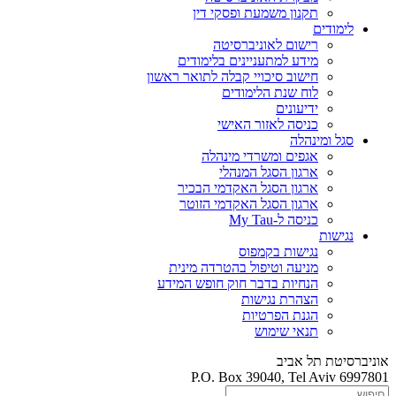
תקנון משמעת ופסקי דין
לימודים
רישום לאוניברסיטה
מידע למתעניינים בלימודים
חישוב סיכויי קבלה לתואר ראשון
לוח שנת הלימודים
ידיעונים
כניסה לאזור האישי
סגל ומינהלה
אגפים ומשרדי מינהלה
ארגון הסגל המנהלי
ארגון הסגל האקדמי הבכיר
ארגון הסגל האקדמי הזוטר
כניסה ל-My Tau
נגישות
נגישות בקמפוס
מניעה וטיפול בהטרדה מינית
הנחיות בדבר חוק חופש המידע
הצהרת נגישות
הגנת הפרטיות
תנאי שימוש
אוניברסיטת תל אביב
P.O. Box 39040, Tel Aviv 6997801