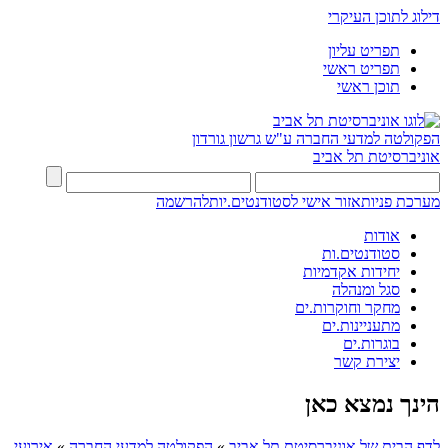
דילוג לתוכן העיקרי
תפריט עליון
תפריט ראשי
תוכן ראשי
הפקולטה למדעי החברה
ע"ש גרשון גורדון
אוניברסיטת תל אביב
מערכת פניות
אזור אישי לסטודנטים.יות
להרשמה
אודות
סטודנטים.ות
יחידות אקדמיות
סגל ומנהלה
מחקר וחוקרות.ים
מתעניינות.ים
בוגרות.ים
יצירת קשר
הינך נמצא כאן
לדף הבית של אוניברסיטת תל אביב
»
הפקולטה למדעי החברה
»
אירועי