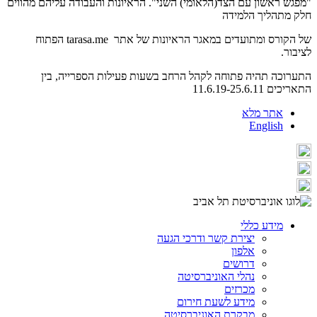
"מפגש ראשון עם הצד(הלאומי) השני". הראיונות והעבודה עליהם מהווים
חלק מתהליך הלמידה
של הקורס ומתועדים במאגר הראיונות של אתר tarasa.me הפתוח
לציבור.
התערוכה תהיה פתוחה לקהל הרחב בשעות פעילות הספרייה, בין
התאריכים 11.6.19-25.6.11
אתר מלא
English
מידע כללי
יצירת קשר ודרכי הגעה
אלפון
דרושים
נהלי האוניברסיטה
מכרזים
מידע לשעת חירום
מבקרת האוניברסיטה