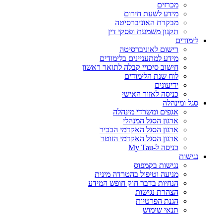
מכרזים
מידע לשעת חירום
מבקרת האוניברסיטה
תקנון משמעת ופסקי דין
לימודים
רישום לאוניברסיטה
מידע למתעניינים בלימודים
חישוב סיכויי קבלה לתואר ראשון
לוח שנת הלימודים
ידיעונים
כניסה לאזור האישי
סגל ומינהלה
אגפים ומשרדי מינהלה
ארגון הסגל המנהלי
ארגון הסגל האקדמי הבכיר
ארגון הסגל האקדמי הזוטר
כניסה ל-My Tau
נגישות
נגישות בקמפוס
מניעה וטיפול בהטרדה מינית
הנחיות בדבר חוק חופש המידע
הצהרת נגישות
הגנת הפרטיות
תנאי שימוש