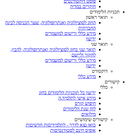
פוסט דוקטורנטים
חוקרים במדיה
תכניות הלימודים
תואר ראשון
החוג לסוציולוגיה ואנתרופולוגיה, שער הכניסה לבינה
החברתית
מידע כללי ורישום למועמדים
ידיעון
תואר שני
תואר שני בחוג לסוציולוגיה ואנתרופולוגיה, להבין,
לחקור וליישם
מידע כללי ורישום למועמדים
ידיעון
דוקטורט
מידע כללי
קישורים
כללי
ידיעון כל תוכניות הלימודים בחוג
מידע אישי לתלמיד.ה
חיפוש קורס
לוח שנת הלימודים
מילואים
קישורים שימושיים
בואו נצא לדרך - לתלמידיםות חדשיםות
אופיס חינם לסטודנטיםות