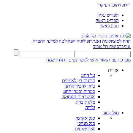
דילוג לתוכן העיקרי
תפריט עליון
תפריט ראשי
תוכן ראשי
החוג לסוציולוגיה ואנתרופולוגיה
הפקולטה למדעי החברה
אוניברסיטת תל אביב
מערכת פניות
אזור אישי לסטודנטים.יות
להרשמה
אודות
על החוג
דרוגים בין לאומיים
בואו להכיר אותנו
בוגרות ובוגרי החוג
אפשרויות תעסוקה
מלגות בחוג
גלריה
סגל החוג
סגל אקדמי
סגל מנהלי
אמריטוסים