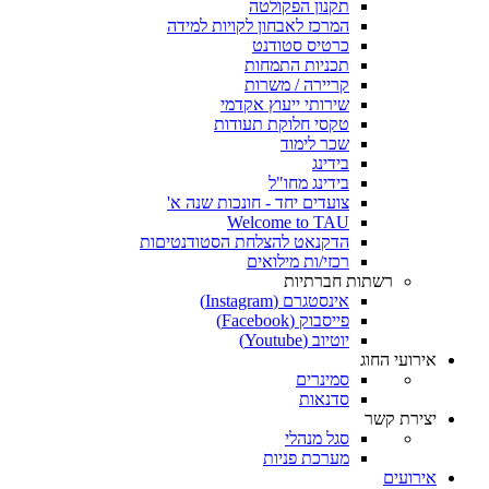
תקנון הפקולטה
המרכז לאבחון לקויות למידה
כרטיס סטודנט
תכניות התמחות
קריירה / משרות
שירותי ייעוץ אקדמי
טקסי חלוקת תעודות
שכר לימוד
בידינג
בידינג מחו"ל
צועדים יחד - חונכות שנה א'
Welcome to TAU
הדקנאט להצלחת הסטודנטיםות
רכזי/ות מילואים
רשתות חברתיות
אינסטגרם (Instagram)
פייסבוק (Facebook)
יוטיוב (Youtube)
אירועי החוג
סמינרים
סדנאות
יצירת קשר
סגל מנהלי
מערכת פניות
אירועים