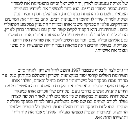
של מצוקה וגעגועים לארץ, חזר לישראל וסיים בהצטיינות את לימודיו
בבית-הספר היסודי בנוף ים. הוא בחר להמשיך את לימודיו בפנימייה
הצבאית, ושם גדל והתפתח בגוף וברוח, והפך עלם חסון ותמיר, נבון
ופיקח. למרות שהיו לו תחומי התעניינות רבים, אהב במיוחד את המדעים
המדויקים. פלאי הטכניקה משכו אותו ובמיוחד התעניין במקצוע הפופולרי
כיום - העתידנות. הוא הקפיד לקיים קשר הדוק עם משפחתו בחוץ לארץ,
הרבה לכתוב ולספר להם פרטים על כל המוצאות אותו בארץ. בחופשות
נסע אליהם ובילה עמם, וכך גם היטיב להכיר את טורקיה ואת דרום
אפריקה. בטיוליו הרבים ראה מראות ועבר חוויות שהעשירו את נפשו
ועצבו את אישיותו.
זיו גויס לצה"ל בסוף נובמבר 1967 והוצב לחיל השריון. לאחר סיום
הטירונות השלים קורסי יסוד במקצועות השריון והשתלם כתותחן טנק. עד
מהרה עמדו מפקדיו על כישרונותיו הרבים כחייל וכאדם, ושלחו אותו
לקורס מפקדי טנקים. הוא סיים את הקורס בהצלחה רבה והצטיין כמפקד
היודע להנהיג אנשים בדרכי נועם. פקודים שלו זוכרים אותו כמפקד,
שפקודותיו נשמעות כבקשות שאין מסרבים להן. לאחר תקופה קצרה
נשלח לקורס קצינים וגם שם סיים בהצלחה, וחזר לגדודו כמפקד מחלקת
טנקים. הוא לחם כמפקד בגזרת תעלת סואץ במשך כל תקופת מלחמת
ההתשה, ובקרבות הצטיין כמפקד מעולה, שאינו מאבד את קור רוחו
ותושייתו תחת אש.