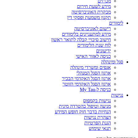
מכרזים
מידע לשעת חירום
מבקרת האוניברסיטה
תקנון משמעת ופסקי דין
לימודים
רישום לאוניברסיטה
מידע למתעניינים בלימודים
חישוב סיכויי קבלה לתואר ראשון
לוח שנת הלימודים
ידיעונים
כניסה לאזור האישי
סגל ומינהלה
אגפים ומשרדי מינהלה
ארגון הסגל המנהלי
ארגון הסגל האקדמי הבכיר
ארגון הסגל האקדמי הזוטר
כניסה ל-My Tau
נגישות
נגישות בקמפוס
מניעה וטיפול בהטרדה מינית
הנחיות בדבר חוק חופש המידע
הצהרת נגישות
הגנת הפרטיות
תנאי שימוש