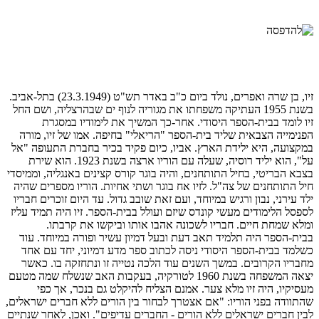
זיו, בן שרה ואפרים, נולד ביום כ"ב באדר תש"ט (23.3.1949) בתל-אביב.
בשנת 1955 העתיקה משפחתו את מגוריה לנוף ים שבהרצליה, ושם החל
זיו לומד בבית-הספר היסודי. אחר-כך המשיך את לימודיו במסגרת
הפנימייה הצבאית שליד בית-הספר "הריאלי" בחיפה. אמו של זיו, מורה
במקצועה, היא ילידת הארץ. אביו, כיום פקיד בכיר בחברת התעופה "אל
על", הוא יליד רוסיה, שעלה עם הוריו ארצה בשנת 1923. הוא שירת
בצבא הבריטי, בחיל התותחנים, והיה בוגר קורס קצינים באנגליה, וממיסדי
חיל התותחנים של צה"ל. לזיו אח בוגר ושתי אחיות. הוריו מספרים שהיה
ילד עירני, נבון ורגיש במיוחד, ועם זאת שובב גדול. עד היום זוכרים חבריו
לספסל הלימודים מעשי קונדס שיזם ועולל בבית-הספר. זיו היה תמיד עליז
ומלא שמחת חיים. חבריו לשכונה אהבו אותו וביקשו את קרבתו.
בבית-הספר היה תלמיד תאב דעת ובעל דמיון עשיר ופורה במיוחד. עוד
כשלמד בבית-הספר היסודי ניסה לכתוב ספר מדע דמיוני, יחד עם אחד
מחבריו הקרובים. במשך השנים עוד הלכה נטייה זו ונתחזקה בו. כאשר
יצאה המשפחה בשנת 1960 לטורקיה, בעקבות האב שנשלח שמה מטעם
מעסיקיו, היה זיו מלא צער. אמנם הצליח להיקלט גם בנכר, אך כפי
שהתוודה בפני הוריו: "אם אצטרך לבחור בין הורים ללא חברים ישראלים,
לבין חברים ישראלים ללא הורים - החברים עדיפים". ואכן, לאחר שנתיים