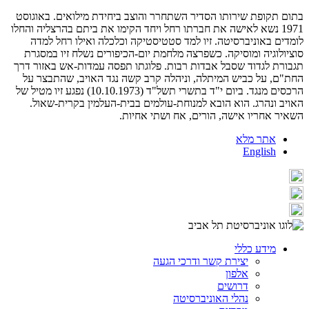
בתום תקופת שירותו הסדיר השתחרר והוצב ביחידת מילואים. באוגוסט
1971 נשא לאישה את חברתו רחל ויחד הקימו את ביתם בהרצליה והחלו
לומדים באוניברסיטה. זיו למד סטטיסטיקה וכלכלה ואילו רחל למדה
סוציולוגיה ומוסיקה. כשפרצה מלחמת יום-הכיפורים נשלח זיו במסגרת
תגבורת לגדוד שסבל אבדות רבות. פלוגתו תפסה עמדות-אש באזור דרך
החת"ם, על כביש המיתלה, וניהלה קרב קשה נגד האויב, שהתבצר על
הרכסים מנגד. ביום י"ד בתשרי תשל"ד (10.10.1973) נפגע זיו מטיל של
האויב ונהרג. הוא הובא למנוחת-עולמים בבית-העלמין בקרית-שאול.
השאיר אחריו אישה, הורים, אח ושתי אחיות.
אתר מלא
English
מידע כללי
יצירת קשר ודרכי הגעה
אלפון
דרושים
נהלי האוניברסיטה