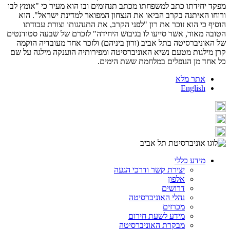
מפקד יחידתו כתב למשפחתו מכתב תנחומים ובו הוא מעיר כי "אומץ לבו
ורוחו האיתנה בקרב הביאו את הנצחון המפואר למדינת ישראל". הוא
הוסיף כי הוא זוכר את רון "לפני הקרב, את התנהגותו וצורת עבודתו
הטובה מאוד, אשר סייעו לו בגיבוש היחידה" לזכרם של שבעה סטודנטים
של האוניברסיטה בתל אביב (ורון ביניהם) ולזכר אחד מעובדיה הוקמה
קרן מילגות מטעם נשיא האוניברסיטה ומפירותיה הוענקה מילגה על שם
כל אחד מן הנופלים במלחמת ששת הימים.
אתר מלא
English
מידע כללי
יצירת קשר ודרכי הגעה
אלפון
דרושים
נהלי האוניברסיטה
מכרזים
מידע לשעת חירום
מבקרת האוניברסיטה