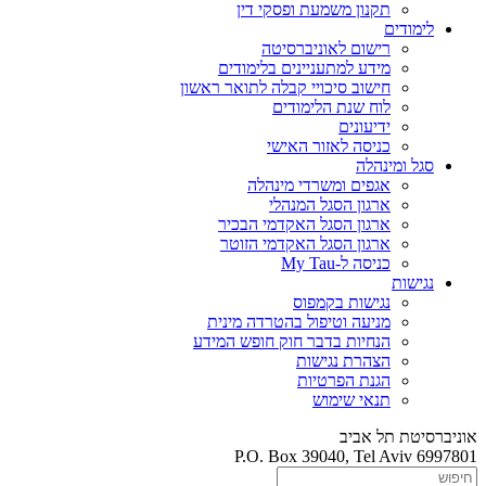
תקנון משמעת ופסקי דין
לימודים
רישום לאוניברסיטה
מידע למתעניינים בלימודים
חישוב סיכויי קבלה לתואר ראשון
לוח שנת הלימודים
ידיעונים
כניסה לאזור האישי
סגל ומינהלה
אגפים ומשרדי מינהלה
ארגון הסגל המנהלי
ארגון הסגל האקדמי הבכיר
ארגון הסגל האקדמי הזוטר
כניסה ל-My Tau
נגישות
נגישות בקמפוס
מניעה וטיפול בהטרדה מינית
הנחיות בדבר חוק חופש המידע
הצהרת נגישות
הגנת הפרטיות
תנאי שימוש
אוניברסיטת תל אביב
P.O. Box 39040, Tel Aviv 6997801