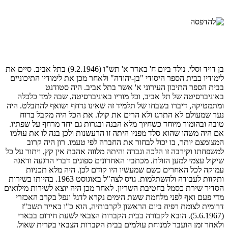
בן דויד וסלי. נולד ביום ח' באדר א' תש"ו (9.2.1946) בתל אביב. סיים את
לימודיו בבית הספר היסודי "בן-יהודה" ולאחר מכן את לימודיו התיכוניים
בבית הספר התיכון העירוני א' אשר בתל אביב. היה סטודנט
באוניברסיטה של תל אביב, וכל מוריו באוניברסיטה, שבה למד כלכלה
ומתמטיקה, דיברו בשבחו של תלמיד זה שאינו נדחף ושואף להתבלט. היה
נער שמעולם לא התרגז ולא הרים את קולו. את הכל היה מקבל ברוח
טובה ובהומור מיוחד כשחיוך מלא הבנה ובגרות גם יחד מרחף על שפתיו.
אם היה משהו שהוא סלד מפניו היתה זו הרעשנות ולכן בנה לו את עולמו
המצומצם יותר, בו יכול לבחור את החברה לפי טעמו. רון היה קרוב
למשפחתו וקירבה זו הלכה וגברה והיתה מלווה אהבת אין קץ, ויתור על כל
שיקול עצמי למען הזולת. מכתביו האחרונים ספוגים דברי הרגעה ודאגה
עמוקה לכל האחרים כשם שמעשיו היו קודם לכן. היה מלא תכניות
ותקוות לעבודה ולהשתלמות. גויס לצה"ל באוגוסט 1963. בהיותו בשירות
הסדיר שירת כסמל בחטיבת השריון. לאחר מכן היה יוצא לשירות מילואים
מדי פעם ואף לפני מלחמת ששת הימים נקרא לדגל ונפל בקרב האכזרי
דרומית לצומת רפיח ביום הראשון לקרבותיה, הוא כ"ו באייר תשכ"ז
(5.6.1967). הובא לקבורה בבית הקברות הצבאי לשעת חירום בבארי
ולאחר זמן הועבר למנוחת עולמים בבית הקברות הצבאי בקרית שאול.