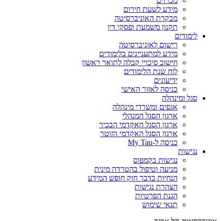
מכרזים
מידע לשעת חירום
מבקרת האוניברסיטה
תקנון משמעת ופסקי דין
לימודים
רישום לאוניברסיטה
מידע למתעניינים בלימודים
חישוב סיכויי קבלה לתואר ראשון
לוח שנת הלימודים
ידיעונים
כניסה לאזור האישי
סגל ומינהלה
אגפים ומשרדי מינהלה
ארגון הסגל המנהלי
ארגון הסגל האקדמי הבכיר
ארגון הסגל האקדמי הזוטר
כניסה ל-My Tau
נגישות
נגישות בקמפוס
מניעה וטיפול בהטרדה מינית
הנחיות בדבר חוק חופש המידע
הצהרת נגישות
הגנת הפרטיות
תנאי שימוש