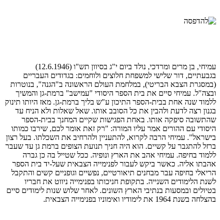
עמיחי, בן מרים ומרדכי, נולד ביום י"ג בסיוון תש"ו (12.6.1946)
בגבעתיים, דור שלישי למשפחת חלוצים ולוחמים: בגדודים העבריים
(במסגרת הצבא הבריטי), במלחמת העולם הראשונה ב"הגנה", בנוטרות
ובצה"ל. עמיחי סיים את בית הספר היסודי "עמישב" ברמת-גן והמשיך
ללמוד שנה אחת בבית-הספר התיכון ע"ש בליך ברמת-גן. מאז היותו תינוק
בגנון רצה לדעת ולהבין את כל הסובב אותו. שאל שאלות ולא הניח עד
שהתשובה סיפקה אותו. באחת הפגישות שקיים המחנך בבית-הספר
היסודי עם ההורים אמר עליו המורה: "רק זאת אומר לכם, שירבו כמותו
בישראל". עמיחי הרבה לקרוא, להתעניין ולהרחיב את השכלתו. בעל רצון
ברזל להתגבר על קשיים. הוא היה חניך תנועת הצופים ברמת גן עד שעבר
ללמוד בחיפה. עמיחי אהב את הארץ ונופיה. ככל שטייל בה כן גברה
אהבתו אליה. כאשר ביקש לעבור לפנימייה הצבאית שעל-יד בית הספר
הריאלי בחיפה עבר מבחנים תיאורטיים, נפשיים וגופניים קשים והתקבל
לשנת הלימודים השנייה. בתקופת חניכותו בפנימייה ניווט את חבריו
בטיולים ובמסעות בנתיבי הארץ השונים. לאחר שלוש שנות לימודים סיים
בהצלחה בשנת 1964 את לימודיו ואימוניו בפנימייה הצבאית.