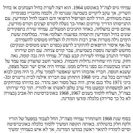
עמיחי גויס לצה"ל באוגוסט 1964. הוא רצה לשרת בחיל הצנחנים או בחיל
השריון, אך עקב ליקויים בשמיעה שנגרמו לו, ולכמה מחבריו בפנימייה
בעת מטווחים, הורד להם הפרופיל הרפואי והם הוצבו לחיל המודיעין. עם
התגייסותו הדריך טירונים ואחר-כך נשלח לקורס קצינים וקורס מודיעין,
אותם סיים בהצלחה, כאחד החניכים המעולים. עמיחי שירת בתפקידים
שונים בחיל המודיעין והתמחה בפיענוח תצלומי-אוויר. במלחמת ששת
הימים גילה מטרות אויב רבות והודות לו הצליחו מטוסינו להשמידם.
על-אף איסור הרופאים להתקרב לרעש (בפרט רעש מטוסים וטנקים)
מחשש לפגיעה נוספת בשמיעתו, עבר קורס צניחה. עם תום שירותו
הסדיר התנדב עמיחי לשירות קבע בצה"ל. עמיחי היה גבה קומה, נאה
וחזק. עיניו היו שחורות גדולות וחכמות. כאשר חשב שהצדק עמו עמד על
דעתו בעקשנות גם בפני גדולים ממנו. עמיחי היה אדם ישר ובעל מצפון,
ששנא חנופה. חבריו אהבוהו וידעו שאפשר לסמוך עליו, כי היה מוכן לבוא
לעזרתם בכל עת. ביוני 1968 התחתן עם חברתו אילנה לבית גרינגרס וב3-
ביוני 1971 נולד בנם איתן. היה בעל מסור ואב נהדר. גם בהיותו במרחקים
דאג למשפחתו וכמעט מדי ערב טלפן לאשתו או להוריו. תוך כדי שירותו
בצה"ל, הצליח ללמוד בשנים 1967, 1968 באוניברסיטת תל-אביב (בצורה
לא כל כך סדירה) כלכלה ומדעי המדינה.
בסוף שנת 1968 השתחרר עמיחי מצה"ל, החל לעבוד במפעל של הוריו
ולקח חלק בהנהלתו. באותה תקופה המשיך ללמוד כלכלה באוניברסיטה
וסיים לימודיו לתואר ראשון במדעי המדינה. אך לא איש כעמיחי ימשיך