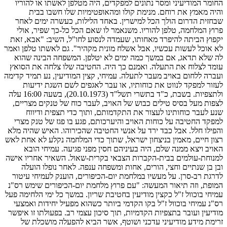
החומר המודיעיני ומסר נתונים למפקדים, היה מטלפן לאשתו או להוריו
והיה מאמץ את רוחם. מנימת קולו ומהאופטימיות שלו חשבו בבית
שבחזית הדרום הולך הכל למישרין. באחד הלילות, כעשרה ימים לאחר
פרוץ המלחמה, טלפן להוריו. משנאמר לו שאם הכל כל-כך שפיר, אולי
יקפוץ הביתה להיפרד מאחותו, שעמדה לנסוע לחו"ל, השיב: "אבא, זאת
לא אוכל לעשות עכשיו, אבל אשלח מונית מקהיר". גם לאשתו טלפן ואמר
לה שלא תדאג, אם במשך כמה ימים לא יטלפן. המשפחה הבינה שהוא
עומד לצלוח את התעלה. ואמנם כך היה. החטיבה שלו צלחה את הסואץ
ועברה ללחום באויב מעבר לתעלה. עמיחי, קצין המודיעין, נע תמיד קדימה
לעזור למפקד לנווט את כוחותיו, או עבר לאגפים לשם השגת ידיעות
ולתצפיות. בשבת, כ"ד בתשרי תשל"ד (20.10.1973), בשעה 16:00 עלה
לצפות מעל בסיס טילים כבוש של האויב, לעבר כוח של טנקים מצריים,
שנע לעבר כוחותינו לעצור את התקדמותם, ותוך כדי תצפית ודיווח
למפקד החטיבה על כוחות האויב והיערכותם, פגע בו פגז של טנק מצרי
והפילו חלל. אבל כבד ירד על אנשי החטיבה שהכירוהו. האיש שהיה מלא
רצון חיים, מאמין בניצחון ישראל, שתוך כדי המלחמה נקלע לא אחת לאש
האויב ויצא ממנה שלם, היה בעיניהם חסין מפני פגיעה. עמיחי הובא
למנוחת-עולמים בבית-הקברות הצבאי בקרית-שאול. השאיר אחריו אישה
ובן בן שנתיים וחצי, הורים, אחות ומשפחה ענפה. לאחר נופלו הועלה
לדרגת רב-סרן. על מעשיו במלחמת יום-הכיפורים, הוענק לעמיחי עיטור
המופת, וזה תיאור המעשה: "עם פרוץ מלחמת יום-הכיפורים שימש רס"נ
עמיחי בוכוול ז"ל כקצין מודיעין בחטיבת שריון. במשך כל ימי הלחימה פעל
רס"נ עמיחי בוכוול ז"ל בקו הקדמי ביותר כשהוא מפעיל יחידות ואמצעי
מודיעין ועובר בתצפיות הקדמיות, תוך סיכון עצמי רב. בפעולתו זו איפשר
זרימת מידע מודיעיני עדכני ושוטף, אשר הביא להפעלה מושכלת של