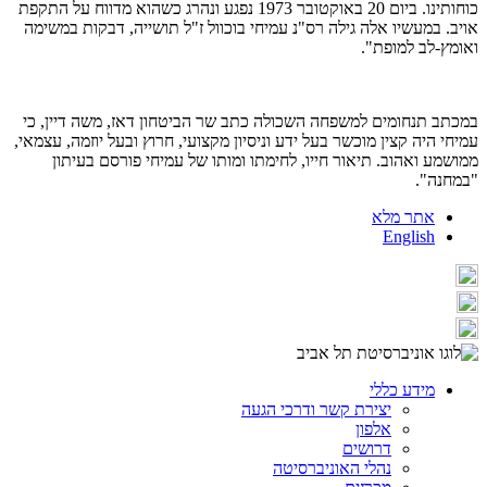
כוחותינו. ביום 20 באוקטובר 1973 נפגע ונהרג כשהוא מדווח על התקפת
אויב. במעשיו אלה גילה רס"נ עמיחי בוכוול ז"ל תושייה, דבקות במשימה
ואומץ-לב למופת".
במכתב תנחומים למשפחה השכולה כתב שר הביטחון דאז, משה דיין, כי
עמיחי היה קצין מוכשר בעל ידע וניסיון מקצועי, חרוץ ובעל יוזמה, עצמאי,
ממושמע ואהוב. תיאור חייו, לחימתו ומותו של עמיחי פורסם בעיתון
"במחנה".
אתר מלא
English
מידע כללי
יצירת קשר ודרכי הגעה
אלפון
דרושים
נהלי האוניברסיטה