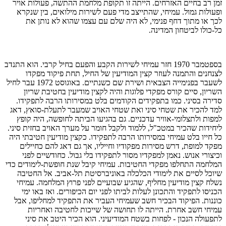
זמן רב בחיים האזרחים. הייתה זו תקופת מלחמת ההתשה, פעולות אויר
ופעולות גמול. עמיחי, שהתייצב מדי פעם לשירות מילואים, בין שנקרא
לכך או מתוך דחף פנימי, לא היה שלם עם עצמו שהוא לא נותן את
כל-כולו לביטחון המדינה.
בספטמבר 1970 חזר עמיחי לשירות הקבע והפעם בחיל קרבי. הוא התנדב
לצנחנים והתמנה לעוזר קצין המודיעין של החיל, תחת פיקוד מפקדו
לשעבר בפנימייה הצבאית ושירת שם כשנתיים. באוגוסט 1972 עבר לחיל
השריון, סיים קורס מפקדי פלוגות והיה לקצין מודיעין בחטיבת שריון
סדירה בסיני. כמו בתפקידים הקודמים בלט במסירותו הרבה לתפקידו.
למד להכיר את שטחי סיני ואת שטחי האויב שמעבר לתעלת-סואץ, דאג
למפות ולתצלומי-אוויר עדכניים. גם בהגיעו הביתה לחופשה, היה קופץ
ליחידות שהכיר במטכ"ל, ללמוד ולקבל חומר על מערך האויב בחזית סיני.
כל חייו בלט עמיחי במסירותו הרבה לתפקידו. כקצין מודיעין חטיבתי היה
מפקד למופת, דרש מסירות מפקודיו וחייליו, אך גם דאג להם כחיילים
וכיצורי אנוש. נאמן למפקדיו מסור לתפקידו בלי גבול. כחודשיים לפני
המלחמה התחלפו מפקדי החטיבות. עמיחי קיבל שנת חופשת-לימודים כדי
שיוכל לסיים את לימודי הכלכלה באוניברסיטת תל-אביב. אל החטיבה
נשלח קצין מודיעין מחליף, שהגיע שבועיים לפני פרוץ המלחמה. עמיחי
הכניסו לתפקיד והתכונן לעלות לביתו לפני יום הכיפורים. ואז באו ימי
כוננות. הפיקוד הבכיר חשב שעמיחי העביר את התפקיד למחליפו, אבל
עמיחי חשב אחרת. הייתה לו תחושה של שייכות לחטיבה ואחריות
לתפעולה הנכון - לפחות בשטח המודיעיני. הוא הכיר היטב את סיני