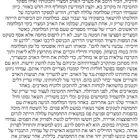
ודרכיה, הכיר היטב את מערכי האויב המצרי ותכונותיו ואילו מפקד
החטיבה זה מקרוב בא, וקצין המודיעין המחליף היה חדש באזור. כיוון
שעמיחי הבחין שמלחמה עלולה לפרוץ, הודיע למפקד החטיבה על
החלטתו להישאר בתפקידו עד יעבור זעם. במלחמת יום הכיפורים הייתה
חטיבת שריון זו, אחת העוצבות, שבלמו את האויב המצרי בימי המלחמה
הראשונים. חבריו של עמיחי מספרים שעם פרוץ המלחמה, כאשר
המצרים הפציצו את המטה בו ישב, לא רץ לתפוס מחסה אלא אסף בשקט
את המפות והציוד המודיעיני הדרוש, הכניסם לרכבו ואמר: "לרגע זה
חיכיתי. עכשיו נראה להם". ומאותו רגע היה אופטימי כל זמן המלחמה
והיה בטוח בניצחון. מפקדיו וחייליו זוכרים אותו מתרוצץ ללא ליאות ותוך
הקרבה עילאית בג'יפ או בזחל"מ, כדי לגלות את חיילי האויב וכשצריך,
היה מסתכן ומתקרב לעמדותיהם וביניהם על מנת להשיג ידיעות. הוא עם
אנשיו תפסו בפועל חוליות חיילי קומנדו מצריים וחקרו אותם. עמיחי ניווט
את כוחותינו להתקפות-נגד על האויב. ידע להעריך את תנועות האויב
והצירים אשר יבחר לנוע בהם. הדבר עזר לכוחותינו, שהיו עדיין דלים
וקטנים בהשוואה לכוחות האויב, להתכונן ולהניח מארבים. באחד
ממארבים אלה, לפני המיתלה, הצליחה החטיבה לעצור טור שריון של
האויב ולהשמיד כחמישים טנקים וכלי רכב משוריין. השאר נסוגו וחיל
האוויר שלנו זינב אחריהם. באחד מימי המלחמה הגיעה משאית עם
תחמושת לטנקים אשר נשארו כמעט ללא פגזים. כל השטח היה מוכה
בהפגזות המצרים ופגיעת פגז במשאית התחמושת עלולה הייתה לגרום
להתפוצצות אדירה, ולכן חששו החיילים לגשת ולפרוק את הפגזים. עמיחי
היה במקרה במקום, הוא לא היסס לרגע, ניגש למשאית והתחיל לפרוק
אותה. כאשר החיילים ראו את הדוגמא האישית של עמיחי, התגברו על
פחדם וניגשו לפרוק יחד אתו את התחמושת. בלילות, אחר שארגן את