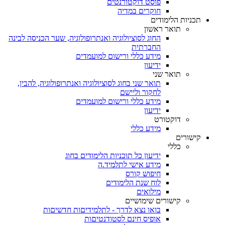
פוסט דוקטורנטים
חוקרים במדיה
תכניות הלימודים
תואר ראשון
החוג לסוציולוגיה ואנתרופולוגיה, שער הכניסה לבינה
החברתית
מידע כללי ורישום למועמדים
ידיעון
תואר שני
תואר שני בחוג לסוציולוגיה ואנתרופולוגיה, להבין,
לחקור וליישם
מידע כללי ורישום למועמדים
ידיעון
דוקטורט
מידע כללי
קישורים
כללי
ידיעון כל תוכניות הלימודים בחוג
מידע אישי לתלמיד.ה
חיפוש קורס
לוח שנת הלימודים
מילואים
קישורים שימושיים
בואו נצא לדרך - לתלמידיםות חדשיםות
אופיס חינם לסטודנטיםות