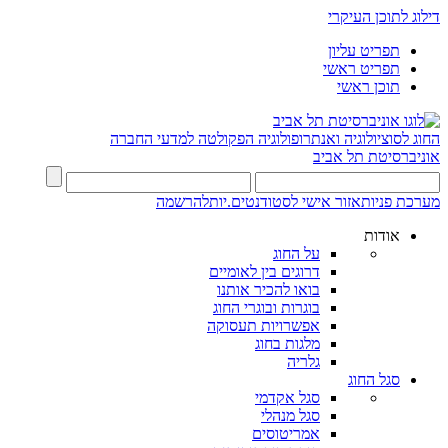
דילוג לתוכן העיקרי
תפריט עליון
תפריט ראשי
תוכן ראשי
החוג לסוציולוגיה ואנתרופולוגיה
הפקולטה למדעי החברה
אוניברסיטת תל אביב
מערכת פניות
אזור אישי לסטודנטים.יות
להרשמה
אודות
על החוג
דרוגים בין לאומיים
בואו להכיר אותנו
בוגרות ובוגרי החוג
אפשרויות תעסוקה
מלגות בחוג
גלריה
סגל החוג
סגל אקדמי
סגל מנהלי
אמריטוסים