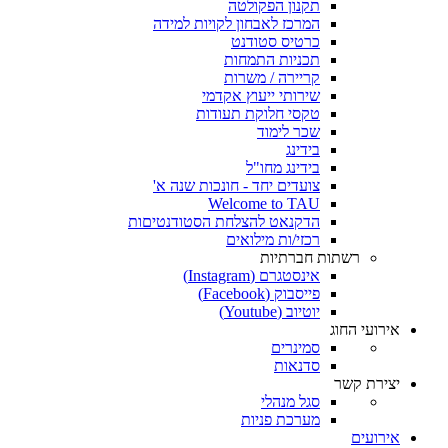
תקנון הפקולטה
המרכז לאבחון לקויות למידה
כרטיס סטודנט
תכניות התמחות
קריירה / משרות
שירותי ייעוץ אקדמי
טקסי חלוקת תעודות
שכר לימוד
בידינג
בידינג מחו"ל
צועדים יחד - חונכות שנה א'
Welcome to TAU
הדקנאט להצלחת הסטודנטיםות
רכזי/ות מילואים
רשתות חברתיות
אינסטגרם (Instagram)
פייסבוק (Facebook)
יוטיוב (Youtube)
אירועי החוג
סמינרים
סדנאות
יצירת קשר
סגל מנהלי
מערכת פניות
אירועים