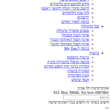
מידע למתעניינים בלימודים
חישוב סיכויי קבלה לתואר ראשון
לוח שנת הלימודים
ידיעונים
כניסה לאזור האישי
סגל ומינהלה
אגפים ומשרדי מינהלה
ארגון הסגל המנהלי
ארגון הסגל האקדמי הבכיר
ארגון הסגל האקדמי הזוטר
כניסה ל-My Tau
נגישות
נגישות בקמפוס
מניעה וטיפול בהטרדה מינית
הנחיות בדבר חוק חופש המידע
הצהרת נגישות
הגנת הפרטיות
תנאי שימוש
אוניברסיטת תל אביב
P.O. Box 39040, Tel Aviv 6997801
חיפוש באתר זה
חיפוש בכל האוניברסיטה